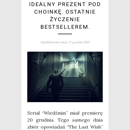
IDEALNY PREZENT POD
CHOINKĘ. OSTATNIE
ŻYCZENIE
BESTSELLEREM.
Opublikowano dnia: 27 grudnia 2019
Serial “Wiedź­min” miał pre­mie­rę
20 grud­nia. Tego same­go dnia
zbiór opo­wia­dań “The Last Wish”