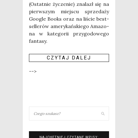
(Ostat­nie życze­nie) zna­lazł się na
pierw­szym miej­scu sprze­da­ży
Google Books oraz na liście best­
sel­le­rów ame­ry­kań­skie­go Ama­zo­
na w kate­go­rii przy­go­do­we­go
fan­ta­sy.
CZY­TAJ DALEJ
-->
NAJCHĘTNIEJ CZYTANE WPISY: