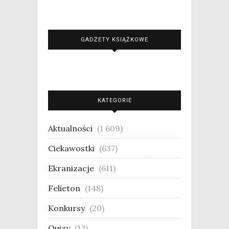
GADŻETY KSIĄŻKOWE
KATEGORIE
Aktualności
(1 609)
Ciekawostki
(637)
Ekranizacje
(611)
Felieton
(148)
Konkursy
(20)
Quizy
(13)