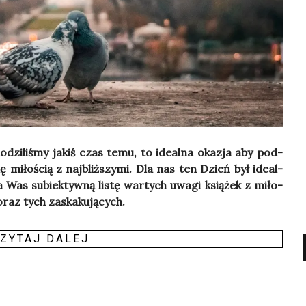
­dzi­li­śmy jakiś czas temu, to ide­al­na oka­zja aby pod­
ię miło­ścią z naj­bliż­szy­mi. Dla nas ten Dzień był ide­al­
 Was subiek­tyw­ną listę war­tych uwa­gi ksią­żek z miło­
oraz tych zaska­ku­ją­cych.
ZY­TAJ DALEJ