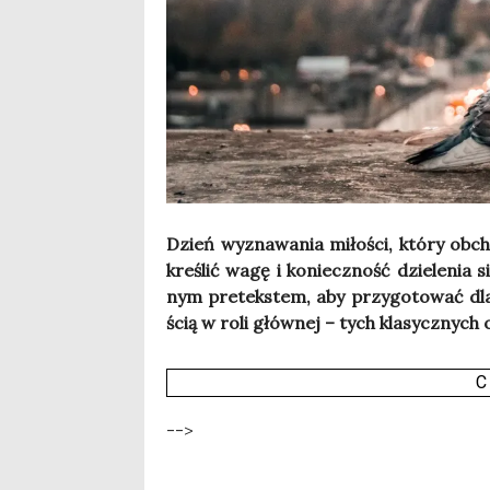
Dzień wyzna­wa­nia miło­ści, któ­ry obcho
kre­ślić wagę i koniecz­ność dzie­le­nia s
nym pre­tek­stem, aby przy­go­to­wać dla
ścią w roli głów­nej – tych kla­sycz­nych 
C
-->