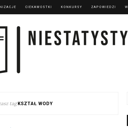
NIZACJE
CIEKAWOSTKI
KONKURSY
ZAPOWIEDZI
W
asz tag
KSZTAŁ WODY