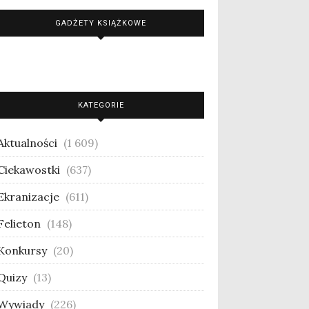
GADŻETY KSIĄŻKOWE
KATEGORIE
Aktualności
(1 609)
Ciekawostki
(637)
Ekranizacje
(611)
Felieton
(148)
Konkursy
(20)
Quizy
(13)
Wywiady
(226)