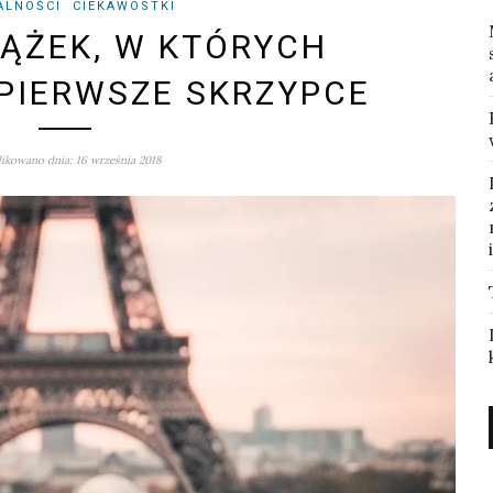
ALNOŚCI
CIEKAWOSTKI
IĄŻEK, W KTÓRYCH
PIERWSZE SKRZYPCE
ikowano dnia: 16 września 2018