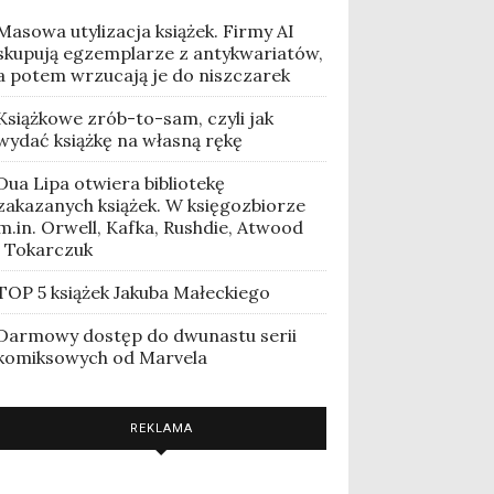
Masowa utylizacja książek. Firmy AI
skupują egzemplarze z antykwariatów,
a potem wrzucają je do niszczarek
Książkowe zrób-to-sam, czyli jak
wydać książkę na własną rękę
Dua Lipa otwiera bibliotekę
zakazanych książek. W księgozbiorze
m.in. Orwell, Kafka, Rushdie, Atwood
i Tokarczuk
TOP 5 książek Jakuba Małeckiego
Darmowy dostęp do dwunastu serii
komiksowych od Marvela
REKLAMA