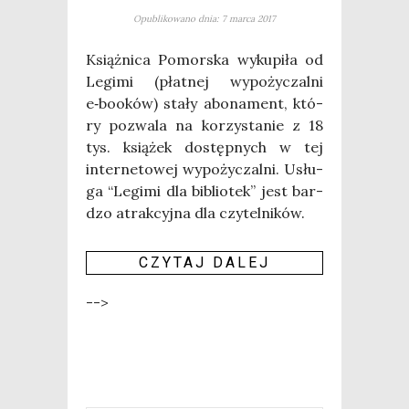
Opublikowano dnia: 7 marca 2017
Książ­ni­ca Pomor­ska wyku­pi­ła od
Legi­mi (płat­nej wypo­ży­czal­ni
e‑booków) sta­ły abo­na­ment, któ­
ry pozwa­la na korzy­sta­nie z 18
tys. ksią­żek dostęp­nych w tej
inter­ne­to­wej wypo­ży­czal­ni. Usłu­
ga “Legi­mi dla biblio­tek” jest bar­
dzo atrak­cyj­na dla czy­tel­ni­ków.
CZY­TAJ DALEJ
-->