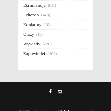
Ekranizacje
(611)
Felieton
(148)
Konkursy
(20)
Quizy
(13)
Wywiady
(226)
Zapowiedzi
(405)