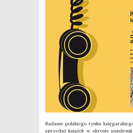
Bada­nie pol­skie­go ryn­ku księ­gar­skie
sprze­daż ksią­żek w okre­sie pan­de­mii