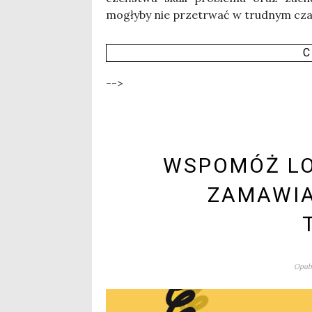
mogły­by nie prze­trwać w trud­nym cza­si
C
-->
WSPOMÓŻ LO
ZAMAWIA
Opubl