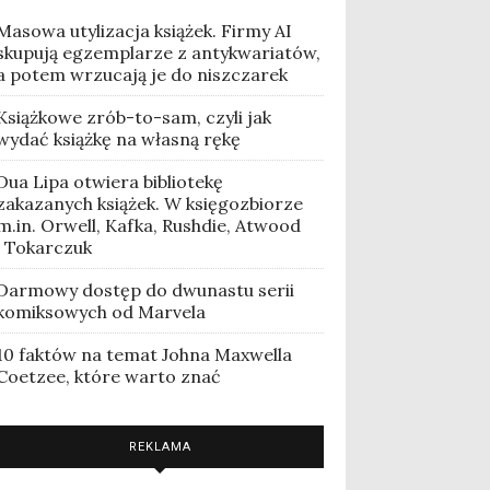
Masowa utylizacja książek. Firmy AI
skupują egzemplarze z antykwariatów,
a potem wrzucają je do niszczarek
Książkowe zrób-to-sam, czyli jak
wydać książkę na własną rękę
Dua Lipa otwiera bibliotekę
zakazanych książek. W księgozbiorze
m.in. Orwell, Kafka, Rushdie, Atwood
i Tokarczuk
Darmowy dostęp do dwunastu serii
komiksowych od Marvela
10 faktów na temat Johna Maxwella
Coetzee, które warto znać
REKLAMA