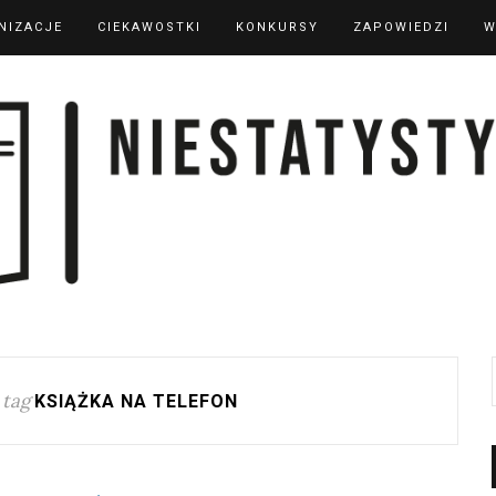
NIZACJE
CIEKAWOSTKI
KONKURSY
ZAPOWIEDZI
W
 tag
KSIĄŻKA NA TELEFON