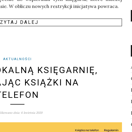
e. W obli­czu nowych restryk­cji ini­cja­ty­wa powra­ca.
ZY­TAJ DALEJ
AKTUALNOŚCI
KALNĄ KSIĘGARNIĘ,
JĄC KSIĄŻKI NA
TELEFON
ikowano dnia: 6 kwietnia 2020