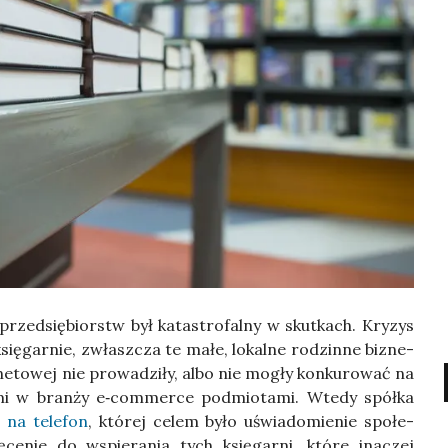
przed­się­biorstw był kata­stro­fal­ny w skut­kach. Kry­zys
księ­gar­nie, zwłasz­cza te małe, lokal­ne rodzin­ne biz­ne­
­ne­to­wej nie pro­wa­dzi­ły, albo nie mogły kon­ku­ro­wać na
cy­mi w bran­ży e‑commerce pod­mio­ta­mi. Wte­dy spół­ka
 na tele­fon
, któ­rej celem było uświa­do­mie­nie spo­łe­
ce­nie do wspie­ra­nia tych księ­gar­ni, któ­re ina­czej