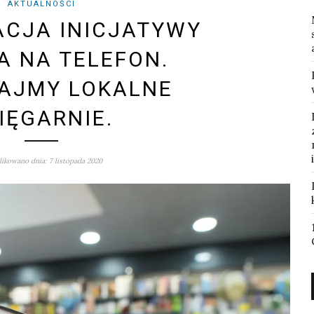
AKTUALNOŚCI
CJA INICJATYWY
A NA TELEFON.
AJMY LOKALNE
IĘGARNIE.
ikowano dnia: 7 listopada 2020