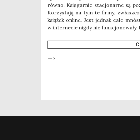
rów­no. Księ­gar­nie sta­cjo­nar­ne są po
Korzy­sta­ją na tym te fir­my, zwłasz­cza
ksią­żek onli­ne. Jest jed­nak całe mnó­
w inter­ne­cie nigdy nie funk­cjo­no­wa­ły
C
-->