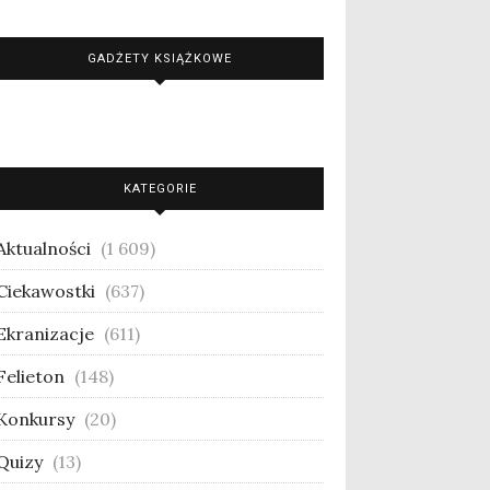
GADŻETY KSIĄŻKOWE
KATEGORIE
Aktualności
(1 609)
Ciekawostki
(637)
Ekranizacje
(611)
Felieton
(148)
Konkursy
(20)
Quizy
(13)