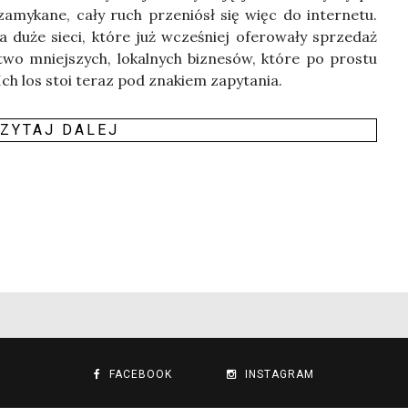
za­my­ka­ne, cały ruch prze­niósł się więc do inter­ne­tu.
 duże sie­ci, któ­re już wcze­śniej ofe­ro­wa­ły sprze­daż
stwo mniej­szych, lokal­nych biz­ne­sów, któ­re po pro­stu
. Ich los stoi teraz pod zna­kiem zapy­ta­nia.
ZY­TAJ DALEJ
FACEBOOK
INSTAGRAM