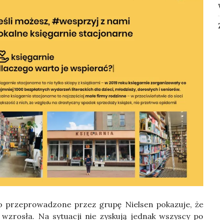
­go prze­pro­wa­dzo­ne przez gru­pę Nie­lsen poka­zu­je, że
 wzro­sła. Na sytu­acji nie zysku­ją jed­nak wszy­scy po