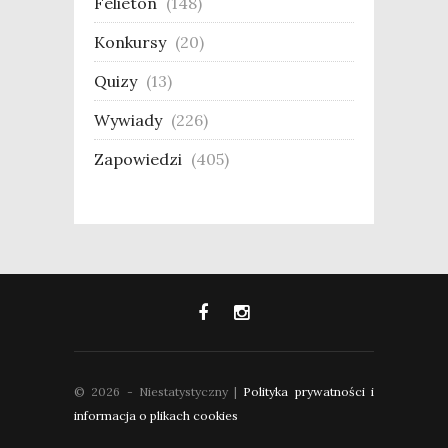
Felieton
(148)
Konkursy
(20)
Quizy
(13)
Wywiady
(226)
Zapowiedzi
(405)
© 2026 - Niestatystyczny |
Polityka prywatności i
informacja o plikach cookies