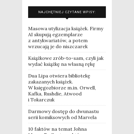
NAJCHĘTNIEJ CZYTANE WPISY:
Masowa utylizacja książek. Firmy
AI skupują egzemplarze
z antykwariatów, a potem
wrzucają je do niszczarek
Książkowe zrób-to-sam, czyli jak
wydać książkę na własną rękę
Dua Lipa otwiera bibliotekę
zakazanych książek.
W księgozbiorze m.in. Orwell,
Kafka, Rushdie, Atwood
i Tokarczuk
Darmowy dostęp do dwunastu
serii komiksowych od Marvela
10 faktów na temat Johna