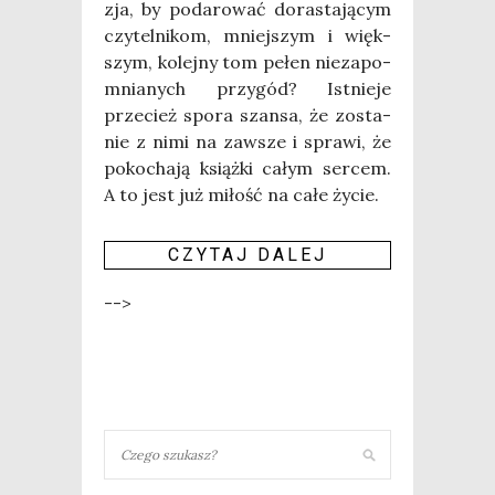
zja, by poda­ro­wać dora­sta­ją­cym
czy­tel­ni­kom, mniej­szym i więk­
szym, kolej­ny tom pełen nie­za­po­
mnia­nych przy­gód? Ist­nie­je
prze­cież spo­ra szan­sa, że zosta­
nie z nimi na zawsze i spra­wi, że
poko­cha­ją książ­ki całym ser­cem.
A to jest już miłość na całe życie.
CZY­TAJ DALEJ
-->