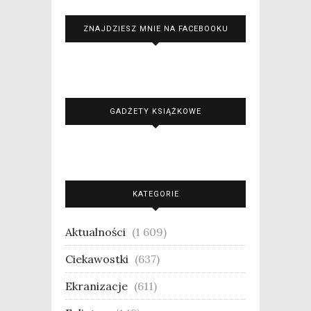
ZNAJDZIESZ MNIE NA FACEBOOKU
GADŻETY KSIĄŻKOWE
KATEGORIE
Aktualności
(1 609)
Ciekawostki
(637)
Ekranizacje
(611)