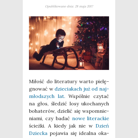
Opublikowano dnia: 28 maja 2017
Miłość do lite­ra­tu­ry war­to pie­lę­
gno­wać w
dzie­cia­kach już od naj­
młod­szych lat.
Wspól­nie czy­tać
na głos, śle­dzić losy uko­cha­nych
boha­te­rów, dzie­lić się wspo­mnie­
nia­mi, czy badać
nowe lite­rac­kie
ścież­ki. A kie­dy jak nie w
Dzień
Dziec­ka
poja­wia się ide­al­na oka­