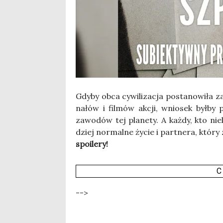
Gdy­by obca cywi­li­za­cja posta­no­wi­ła
na­łów i fil­mów akcji, wnio­sek był­by p
zawo­dów tej pla­ne­ty. A każ­dy, kto nie­
dziej nor­mal­ne życie i part­ne­ra, któ­ry
spo­ile­ry!
C
-->