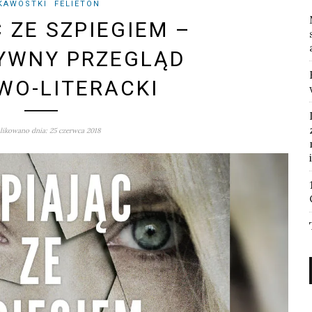
KAWOSTKI
FELIETON
 ZE SZPIEGIEM –
YWNY PRZEGLĄD
WO-LITERACKI
ikowano dnia: 25 czerwca 2018