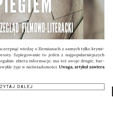
 zaczerp­nąć wie­dzę o Zie­mia­nach z samych tyl­ko kry­mi­
ro­sty. Szpie­go­wa­nie to jeden z naj­po­pu­lar­niej­szych
le­gal­nie zbie­ra infor­ma­cje, ma też swo­je dru­gie, bar­
 zwy­kle żyje w nie­świa­do­mo­ści.
Uwa­ga, arty­kuł zawie­ra
ZY­TAJ DALEJ