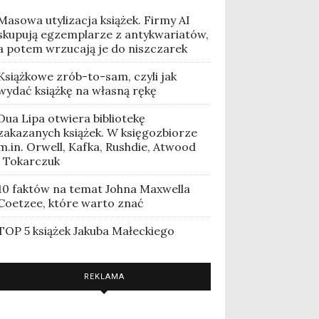
Masowa utylizacja książek. Firmy AI
skupują egzemplarze z antykwariatów,
a potem wrzucają je do niszczarek
Książkowe zrób-to-sam, czyli jak
wydać książkę na własną rękę
Dua Lipa otwiera bibliotekę
zakazanych książek. W księgozbiorze
m.in. Orwell, Kafka, Rushdie, Atwood
i Tokarczuk
10 faktów na temat Johna Maxwella
Coetzee, które warto znać
TOP 5 książek Jakuba Małeckiego
REKLAMA