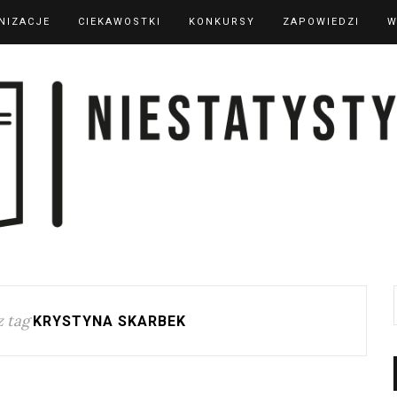
NIZACJE
CIEKAWOSTKI
KONKURSY
ZAPOWIEDZI
W
 tag
KRYSTYNA SKARBEK