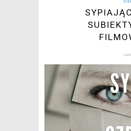
CIE
SYPIAJĄC
SUBIEKT
FILMO
Opubl