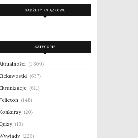
GADŻETY KSIĄŻKOWE
KATEGORIE
Aktualności
(1 609)
Ciekawostki
(637)
Ekranizacje
(611)
Felieton
(148)
Konkursy
(20)
Quizy
(13)
Wywiady
(226)