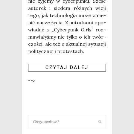
nie żyje­my w cyber­pun­ku. Sześć
auto­rek i sie­dem róż­nych wizji
tego, jak tech­no­lo­gia może zmie­
nić nasze życia. Z autor­ka­mi opo­
wia­dań z „Cyber­punk Girls” roz­
ma­wia­ły­śmy nie tyl­ko o ich twór­
czo­ści, ale też o aktu­al­nej sytu­acji
poli­tycz­nej i pro­te­stach.
CZY­TAJ DALEJ
-->