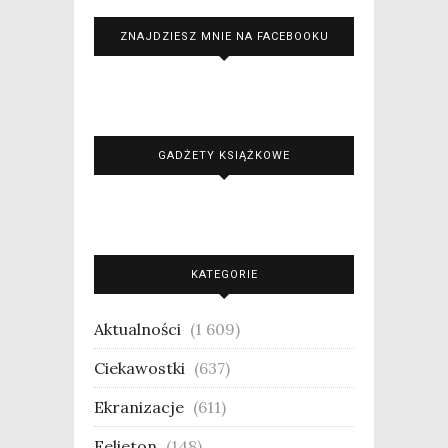
ZNAJDZIESZ MNIE NA FACEBOOKU
GADŻETY KSIĄŻKOWE
KATEGORIE
Aktualności
(1 609)
Ciekawostki
(637)
Ekranizacje
(611)
Felieton
(148)