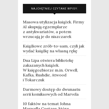
NAJCHĘTNIEJ CZYTANE WPISY:
Masowa utylizacja książek. Firmy
AI skupują egzemplarze
z antykwariatów, a potem
wrzucają je do niszczarek
Książkowe zrób-to-sam, czyli jak
wydać książkę na własną rękę
Dua Lipa otwiera bibliotekę
zakazanych książek.
W księgozbiorze m.in. Orwell,
Kafka, Rushdie, Atwood
i Tokarczuk
Darmowy dostęp do dwunastu
serii komiksowych od Marvela
10 faktów na temat Johna
Maxwella Coetzee, które