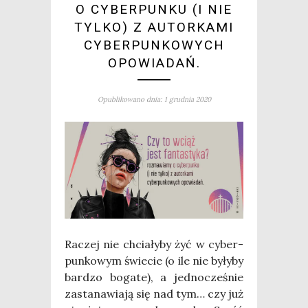
O CYBERPUNKU (I NIE
TYLKO) Z AUTORKAMI
CYBERPUNKOWYCH
OPOWIADAŃ.
Opublikowano dnia: 1 grudnia 2020
Raczej nie chcia­ły­by żyć w cyber­
pun­ko­wym świe­cie (o ile nie były­by
bar­dzo boga­te), a jed­no­cze­śnie
zasta­na­wia­ją się nad tym… czy już