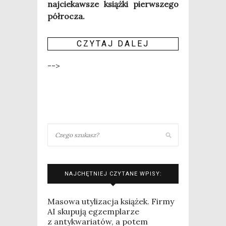
naj­cie­kaw­sze książ­ki pierw­sze­go
półrocza.
CZY­TAJ DALEJ
-->
NAJCHĘTNIEJ CZYTANE WPISY:
Masowa utylizacja książek. Firmy
AI skupują egzemplarze
z antykwariatów, a potem