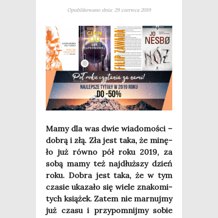
Opublikowano dnia: 29 czerwca 2019
Mamy dla was dwie wia­do­mo­ści –
dobrą i złą. Zła jest taka, że minę­
ło już rów­no pół roku 2019, za
sobą mamy też naj­dłuż­szy dzień
roku. Dobra jest taka, że w tym
cza­sie uka­za­ło się wie­le zna­ko­mi­
tych ksią­żek. Zatem nie mar­nuj­my
już cza­su i przy­po­mnij­my sobie