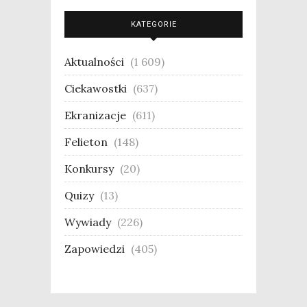
KATEGORIE
Aktualności
(1 609)
Ciekawostki
(637)
Ekranizacje
(611)
Felieton
(148)
Konkursy
(20)
Quizy
(13)
Wywiady
(226)
Zapowiedzi
(405)