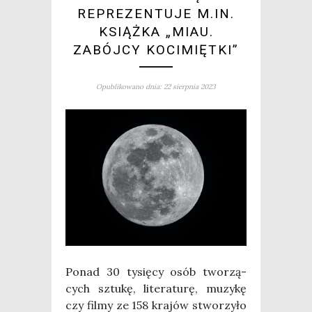
REPREZENTUJE M.IN.
KSIĄŻKA „MIAU.
ZABÓJCY KOCIMIĘTKI”
Opublikowano dnia: 22 sierpnia 2023
Ponad 30 tysię­cy osób two­rzą­
cych sztu­kę, lite­ra­tu­rę, muzy­kę
czy fil­my ze 158 kra­jów stwo­rzy­ło