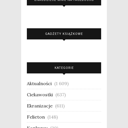
GADŻETY KSIĄŻKOWE
KATEGORIE
Aktualności
(1 609)
Ciekawostki
(637)
Ekranizacje
(611)
Felieton
(148)
Konkursy
(20)