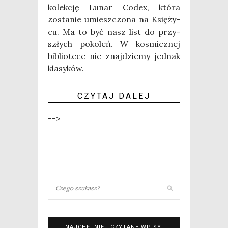
kolek­cję Lunar Codex, któ­ra
zosta­nie umiesz­czo­na na Księ­ży­
cu. Ma to być nasz list do przy­
szłych poko­leń. W kosmicz­nej
biblio­te­ce nie znaj­dzie­my jed­nak
kla­sy­ków.
CZY­TAJ DALEJ
-->
NAJCHĘTNIEJ CZYTANE WPISY: