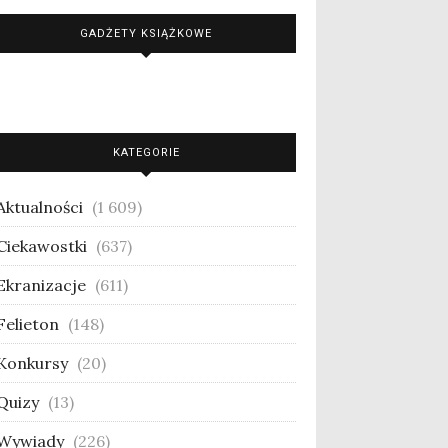
GADŻETY KSIĄŻKOWE
KATEGORIE
Aktualności
(1 609)
Ciekawostki
(637)
Ekranizacje
(611)
Felieton
(148)
Konkursy
(20)
Quizy
(13)
Wywiady
(226)