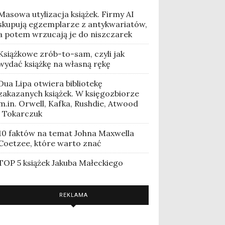
Masowa utylizacja książek. Firmy AI
skupują egzemplarze z antykwariatów,
a potem wrzucają je do niszczarek
Książkowe zrób-to-sam, czyli jak
wydać książkę na własną rękę
Dua Lipa otwiera bibliotekę
zakazanych książek. W księgozbiorze
m.in. Orwell, Kafka, Rushdie, Atwood
i Tokarczuk
10 faktów na temat Johna Maxwella
Coetzee, które warto znać
TOP 5 książek Jakuba Małeckiego
REKLAMA