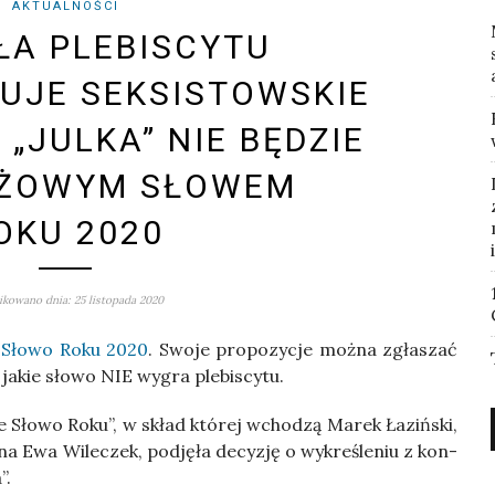
AKTUALNOŚCI
ŁA PLEBISCYTU
UJE SEKSISTOWSKIE
 „JULKA” NIE BĘDZIE
EŻOWYM SŁOWEM
OKU 2020
kowano dnia: 25 listopada 2020
e Sło­wo Roku 2020
. Swo­je pro­po­zy­cje moż­na zgła­szać
y, jakie sło­wo NIE wygra plebiscytu.
­we Sło­wo Roku”, w skład któ­rej wcho­dzą Marek Łaziń­ski,
nna Ewa Wile­czek, pod­ję­ła decy­zję o wykre­śle­niu z kon­
”.