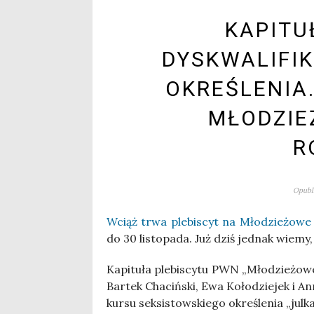
KAPITU
DYSKWALIFIK
OKREŚLENIA.
MŁODZI
R
Opubli
Wciąż trwa ple­bi­scyt na Mło­dzie­żo­w
do 30 listo­pa­da. Już dziś jed­nak wie­m
Kapi­tu­ła ple­bi­scy­tu PWN „Mło­dzie­żo
Bar­tek Cha­ciń­ski, Ewa Koło­dzie­jek i A
kur­su sek­si­stow­skie­go okre­śle­nia „jul­ka