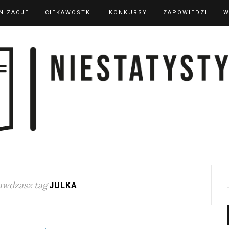
NIZACJE
CIEKAWOSTKI
KONKURSY
ZAPOWIEDZI
W
awdzasz tag
JULKA