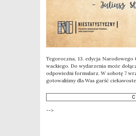
Tego­rocz­na, 13. edy­cja Naro­do­we­go C
wac­kie­go. Do wyda­rze­nia może dołą­cz
odpo­wied­ni for­mu­larz. W sobo­tę 7 wrze
go­to­wa­li­śmy dla Was garść cie­ka­wo­
C
-->