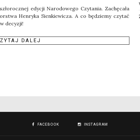
zło­rocz­nej edy­cji Naro­do­we­go Czy­ta­nia. Zachę­ca­ła
r­stwa Hen­ry­ka Sien­kie­wi­cza. A co będzie­my czy­tać
w decyzji!
ZY­TAJ DALEJ
FACEBOOK
INSTAGRAM