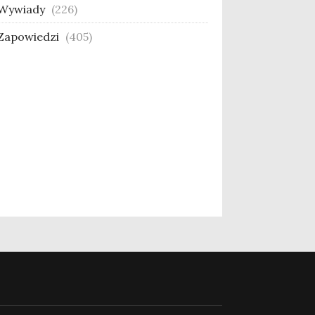
Wywiady
(226)
Zapowiedzi
(405)