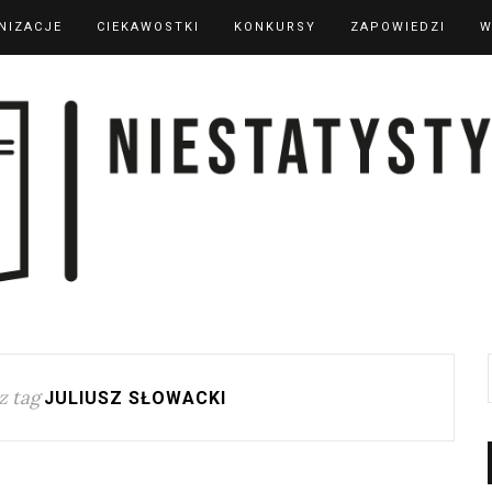
NIZACJE
CIEKAWOSTKI
KONKURSY
ZAPOWIEDZI
W
z tag
JULIUSZ SŁOWACKI