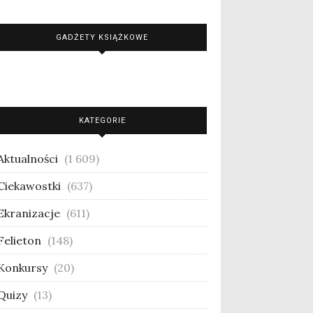
GADŻETY KSIĄŻKOWE
KATEGORIE
Aktualności
(1 609)
Ciekawostki
(637)
Ekranizacje
(611)
Felieton
(148)
Konkursy
(20)
Quizy
(13)