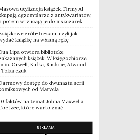
Masowa utylizacja książek. Firmy AI
skupują egzemplarze z antykwariatów,
a potem wrzucają je do niszczarek
Książkowe zrób-to-sam, czyli jak
wydać książkę na własną rękę
Dua Lipa otwiera bibliotekę
zakazanych książek. W księgozbiorze
m.in. Orwell, Kafka, Rushdie, Atwood
i Tokarczuk
Darmowy dostęp do dwunastu serii
komiksowych od Marvela
10 faktów na temat Johna Maxwella
Coetzee, które warto znać
REKLAMA