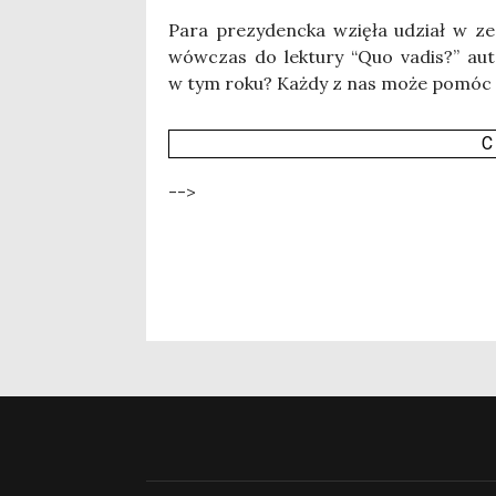
Para pre­zy­denc­ka wzię­ła udział w zes
wów­czas do lek­tu­ry “Quo vadis?” auto
w tym roku? Każ­dy z nas może pomóc 
C
-->