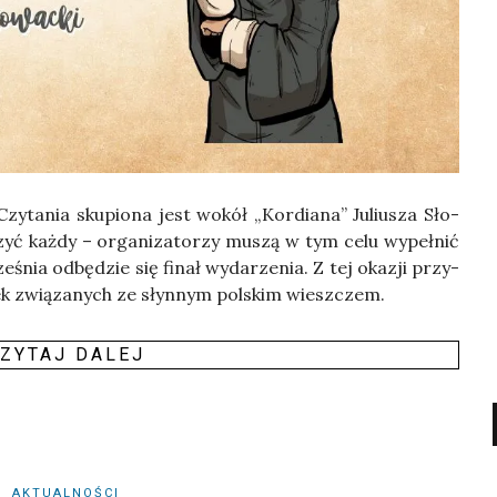
zy­ta­nia sku­pio­na jest wokół „Kor­dia­na” Juliu­sza Sło­
yć każ­dy – orga­ni­za­to­rzy muszą w tym celu wypeł­nić
­śnia odbę­dzie się finał wyda­rze­nia. Z tej oka­zji przy­
stek zwią­za­nych ze słyn­nym pol­skim wieszczem.
ZY­TAJ DALEJ
AKTUALNOŚCI