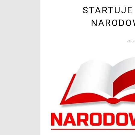
STARTUJE
NARODO
Opubl