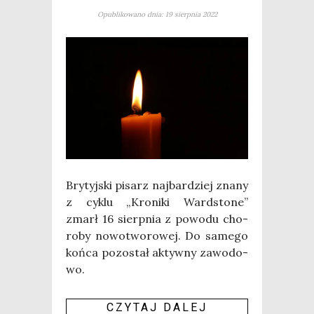
Opublikowano dnia: 19 sierpnia 2022
Bry­tyj­ski pisarz naj­bar­dziej zna­ny
z cyklu „Kro­ni­ki Ward­sto­ne”
zmarł 16 sierp­nia z powo­du cho­
ro­by nowo­two­ro­wej. Do same­go
koń­ca pozo­stał aktyw­ny zawo­do­
wo.
CZY­TAJ DALEJ