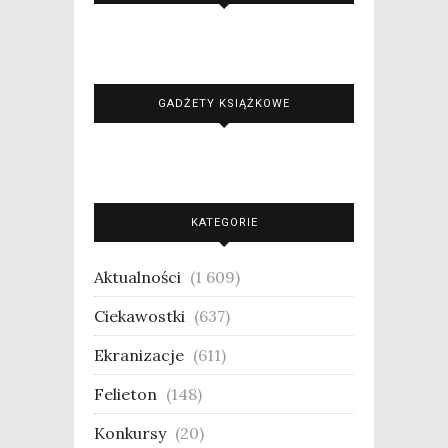
GADŻETY KSIĄŻKOWE
KATEGORIE
Aktualności
(1 609)
Ciekawostki
(637)
Ekranizacje
(611)
Felieton
(148)
Konkursy
(20)