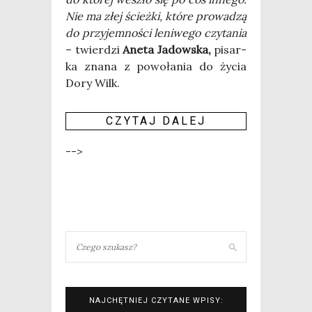
Nie ma złej ścież­ki, któ­re pro­wa­dzą
do przy­jem­no­ści leni­we­go czy­ta­nia
– twier­dzi
Ane­ta Jadow­ska,
pisar­
ka zna­na z powo­ła­nia do życia
Dory Wilk.
CZY­TAJ DALEJ
-->
NAJCHĘTNIEJ CZYTANE WPISY: