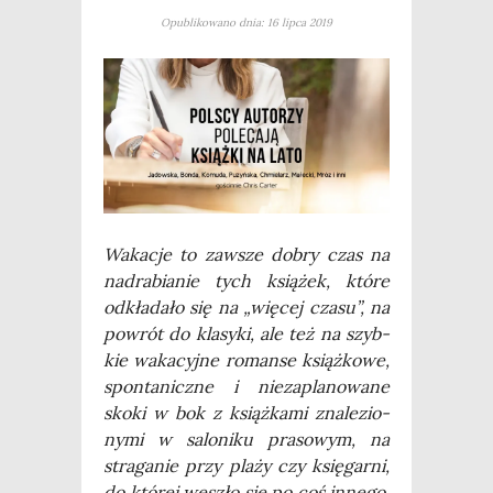
Opublikowano dnia: 16 lipca 2019
Waka­cje to zawsze dobry czas na
nad­ra­bia­nie tych ksią­żek, któ­re
odkła­da­ło się na „wię­cej cza­su”, na
powrót do kla­sy­ki, ale też na szyb­
kie waka­cyj­ne roman­se książ­ko­we,
spon­ta­nicz­ne i nie­za­pla­no­wa­ne
sko­ki w bok z książ­ka­mi zna­le­zio­
ny­mi w salo­ni­ku pra­so­wym, na
stra­ga­nie przy pla­ży czy księ­gar­ni,
do któ­rej weszło się po coś inne­go.