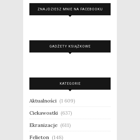
ZNAJDZIESZ MNIE NA FACEBOOKU
GADŻETY KSIĄŻKOWE
KATEGORIE
Aktualności
(1 609)
Ciekawostki
(637)
Ekranizacje
(611)
Felieton
(148)