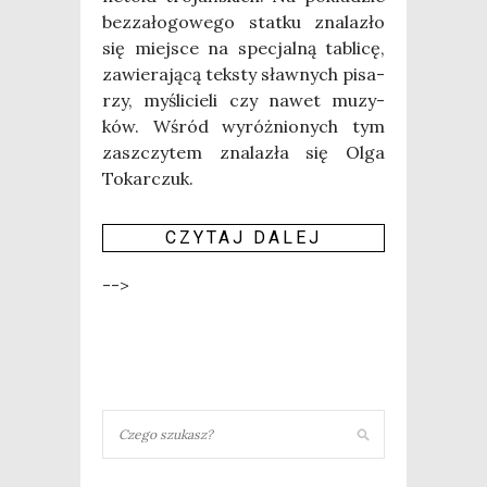
bez­za­ło­go­we­go stat­ku zna­la­zło
się miej­sce na spe­cjal­ną tabli­cę,
zawie­ra­ją­cą tek­sty sław­nych pisa­
rzy, myśli­cie­li czy nawet muzy­
ków. Wśród wyróż­nio­nych tym
zaszczy­tem zna­la­zła się Olga
Tokar­czuk.
CZY­TAJ DALEJ
-->