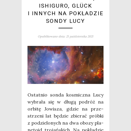
ISHIGURO, GLÜCK
I INNYCH NA POKŁADZIE
SONDY LUCY
Opublikowano dnia: 21 października 2021
Ostat­nio son­da kosmicz­na Lucy
wybra­ła się w dłu­gą podróż na
orbi­tę Jowi­sza, gdzie na prze­
strze­ni lat będzie zbie­rać prób­ki
z podzie­lo­nych na dwa obo­zy pla­
ne­to­id tro­jań­skich. Na pokła­dzie