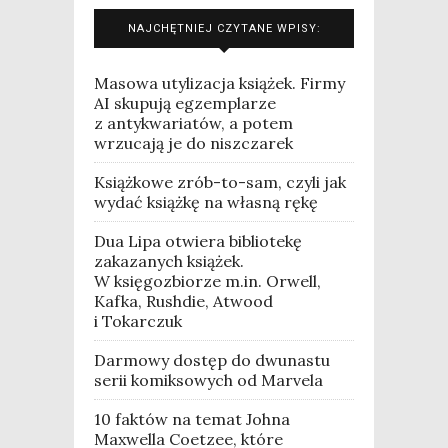
NAJCHĘTNIEJ CZYTANE WPISY:
Masowa utylizacja książek. Firmy
AI skupują egzemplarze
z antykwariatów, a potem
wrzucają je do niszczarek
Książkowe zrób-to-sam, czyli jak
wydać książkę na własną rękę
Dua Lipa otwiera bibliotekę
zakazanych książek.
W księgozbiorze m.in. Orwell,
Kafka, Rushdie, Atwood
i Tokarczuk
Darmowy dostęp do dwunastu
serii komiksowych od Marvela
10 faktów na temat Johna
Maxwella Coetzee, które