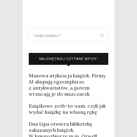
NAJCHĘTNIEJ CZYTANE WPISY:
Masowa utylizacja książek. Firmy
AI skupują egzemplarze
z antykwariatów, a potem
wrzucają je do niszczarek
Książkowe zrób-to-sam, czyli jak
wydać książkę na własną rękę
Dua Lipa otwiera bibliotekę
zakazanych książek.
W księgozbiorze m.in. Orwell,