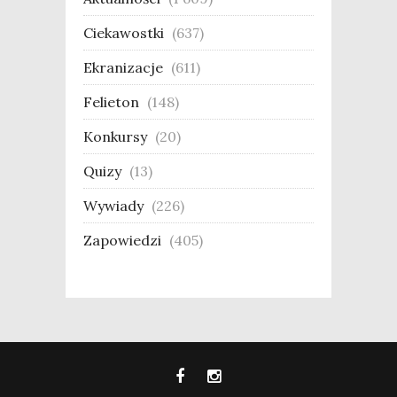
Ciekawostki
(637)
Ekranizacje
(611)
Felieton
(148)
Konkursy
(20)
Quizy
(13)
Wywiady
(226)
Zapowiedzi
(405)