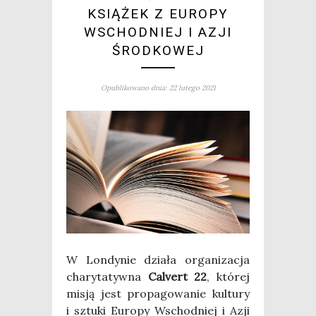
KSIĄŻEK Z EUROPY
WSCHODNIEJ I AZJI
ŚRODKOWEJ
Opublikowano dnia: 22 lutego 2021
W Lon­dy­nie dzia­ła orga­ni­za­cja
cha­ry­ta­tyw­na
Calvert 22
, któ­rej
misją jest pro­pa­go­wa­nie kul­tu­ry
i sztu­ki Euro­py Wschod­niej i Azji