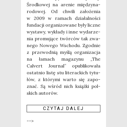
Środ­ko­wej na are­nie mię­dzy­na­
ro­do­wej. Od chwi­li zało­że­nia
w 2009 w ramach dzia­łal­no­ści
fun­da­cji orga­ni­zo­wa­ne były licz­ne
wysta­wy, wykła­dy i inne wyda­rze­
nia pro­mu­ją­ce twór­ców tak zwa­
ne­go Nowe­go Wscho­du. Zgod­nie
z prze­wod­nią myślą orga­ni­za­cja
na łamach maga­zy­nu „The
Calvert Jour­nal” opu­bli­ko­wa­ła
ostat­nio listę stu lite­rac­kich tytu­
łów, z któ­ry­mi war­to się zapo­
znać. Są wśród nich książ­ki pol­
skich auto­rów.
CZY­TAJ DALEJ
-->