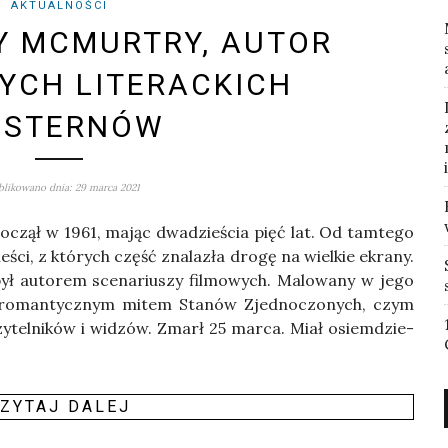
AKTUALNOŚCI
Y MCMURTRY, AUTOR
YCH LITERACKICH
ESTERNÓW
likowano dnia: 29 marca 2021
po­czął w 1961, mając dwa­dzie­ścia pięć lat. Od tam­te­go
ie­ści, z któ­rych część zna­la­zła dro­gę na wiel­kie ekra­ny.
, był auto­rem sce­na­riu­szy fil­mo­wych. Malo­wa­ny w jego
 z roman­tycz­nym mitem Sta­nów Zjed­no­czo­nych, czym
czy­tel­ni­ków i widzów. Zmarł 25 mar­ca. Miał osiem­dzie­
ZY­TAJ DALEJ