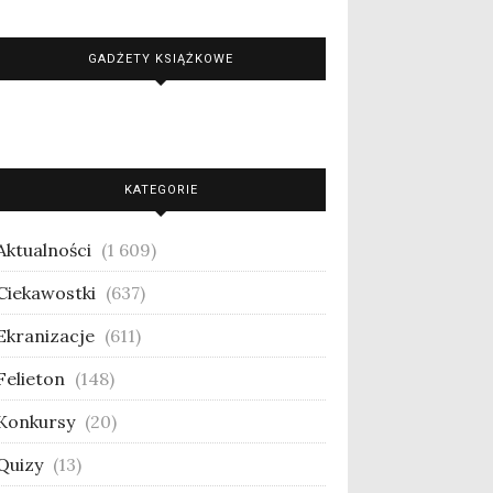
GADŻETY KSIĄŻKOWE
KATEGORIE
Aktualności
(1 609)
Ciekawostki
(637)
Ekranizacje
(611)
Felieton
(148)
Konkursy
(20)
Quizy
(13)