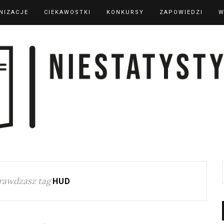
NIZACJE
CIEKAWOSTKI
KONKURSY
ZAPOWIEDZI
W
rawdzasz tag
HUD