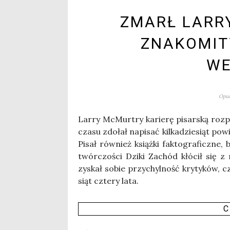
ZMARŁ LARR
ZNAKOMIT
W
Opub
Lar­ry McMur­try karie­rę pisar­ską roz­
cza­su zdo­łał napi­sać kil­ka­dzie­siąt pow
Pisał rów­nież książ­ki fak­to­gra­ficz­ne
twór­czo­ści Dzi­ki Zachód kłó­cił się
zyskał sobie przy­chyl­ność kry­ty­ków, 
siąt czte­ry lata.
C