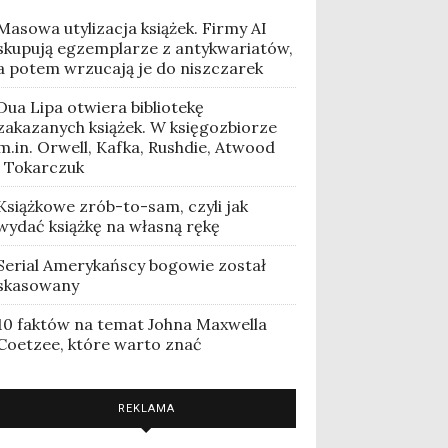
Masowa utylizacja książek. Firmy AI
skupują egzemplarze z antykwariatów,
a potem wrzucają je do niszczarek
Dua Lipa otwiera bibliotekę
zakazanych książek. W księgozbiorze
m.in. Orwell, Kafka, Rushdie, Atwood
i Tokarczuk
Książkowe zrób-to-sam, czyli jak
wydać książkę na własną rękę
Serial Amerykańscy bogowie został
skasowany
10 faktów na temat Johna Maxwella
Coetzee, które warto znać
REKLAMA