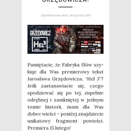
Opublikowano dnia: 24 stycznia 2017
Pamię­ta­cie, że Fabry­ka Słów szy­
ku­je dla Was pre­mie­ro­wy tekst
Jaro­sła­wa Grzę­do­wi­cza, “Hel 3”?
Jeśli zasta­na­wia­cie się, cze­go
spo­dzie­wać się po tej, zupeł­nie
odręb­nej i zamknię­tej w jed­nym
tomie histo­rii, mam dla Was
dobre wie­ści – poni­żej znaj­dzie­cie
uni­ka­to­wy frag­ment powie­ści.
Pre­mie­ra 15 lutego!