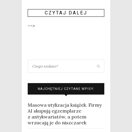
CZY­TAJ DALEJ
-->
NAJCHĘTNIEJ CZYTANE WPISY:
Masowa utylizacja książek. Firmy
AI skupują egzemplarze
z antykwariatów, a potem
wrzucają je do niszczarek