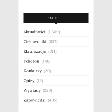
KATEGORIE
Aktualności
(1 609)
Ciekawostki
(637)
Ekranizacje
(611)
Felieton
(148)
Konkursy
(20)
Quizy
(13)
Wywiady
(226)
Zapowiedzi
(405)