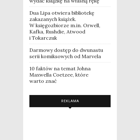
wydać książkę na własną rękę
Dua Lipa otwiera bibliotekę
zakazanych książek.
W księgozbiorze m.in. Orwell,
Kafka, Rushdie, Atwood
i Tokarczuk
Darmowy dostęp do dwunastu
serii komiksowych od Marvela
10 faktów na temat Johna
Maxwella Coetzee, które
warto znać
REKLAMA