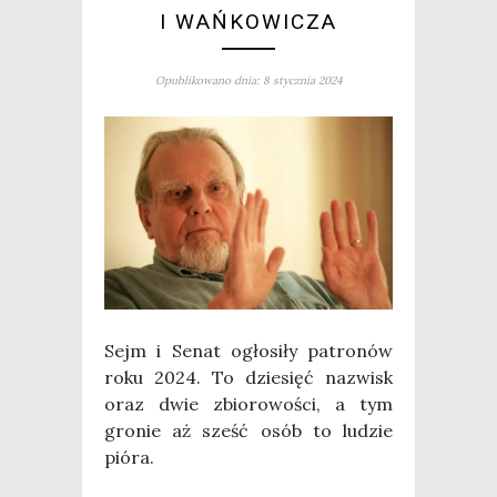
I WAŃKOWICZA
Opublikowano dnia: 8 stycznia 2024
Sejm i Senat ogło­si­ły patro­nów
roku 2024. To dzie­sięć nazwisk
oraz dwie zbio­ro­wo­ści, a tym
gro­nie aż sześć osób to ludzie
pió­ra.