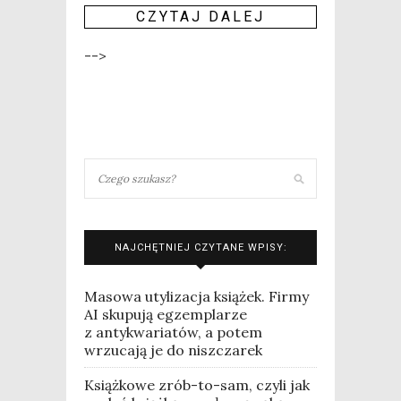
CZY­TAJ DALEJ
-->
NAJCHĘTNIEJ CZYTANE WPISY:
Masowa utylizacja książek. Firmy
AI skupują egzemplarze
z antykwariatów, a potem
wrzucają je do niszczarek
Książkowe zrób-to-sam, czyli jak