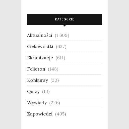
KATEGORIE
Aktualności
(1 609)
Ciekawostki
(637)
Ekranizacje
(611)
Felieton
(148)
Konkursy
(20)
Quizy
(13)
Wywiady
(226)
Zapowiedzi
(405)