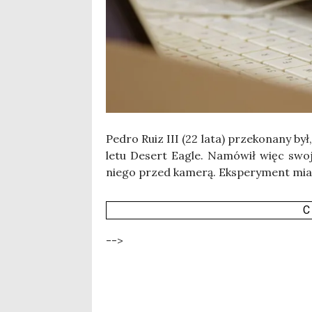
Pedro Ruiz III (22 lata) prze­ko­na­ny był
le­tu Desert Eagle. Namó­wił więc swo­ją 
nie­go przed kame­rą. Eks­pe­ry­ment mia
C
-->