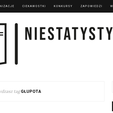
NIZACJE
CIEKAWOSTKI
KONKURSY
ZAPOWIEDZI
W
dzasz tag
GŁUPOTA