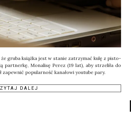
, że gru­ba książ­ka jest w sta­nie zatrzy­mać kulę z pisto­
part­ner­kę, Mona­li­sę Perez (19 lat), aby strze­li­ła do
ł zapew­nić popu­lar­ność kana­ło­wi youtu­be pary.
ZY­TAJ DALEJ