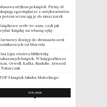
Masowa utylizacja książek. Firmy AI
skupują egzemplarze z antykwariatów,
a potem wrzucają je do niszczarek
Książkowe zrób-to-sam, czyli jak
wydać książkę na własną rękę
Darmowy dostęp do dwunastu serii
komiksowych od Marvela
Dua Lipa otwiera bibliotekę
zakazanych książek. W księgozbiorze
m.in. Orwell, Kafka, Rushdie, Atwood
i Tokarczuk
TOP 5 książek Jakuba Małeckiego
REKLAMA