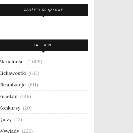
GADŻETY KSIĄŻKOWE
KATEGORIE
Aktualności
(1 609)
Ciekawostki
(637)
Ekranizacje
(611)
Felieton
(148)
Konkursy
(20)
Quizy
(13)
Wywiady
(226)