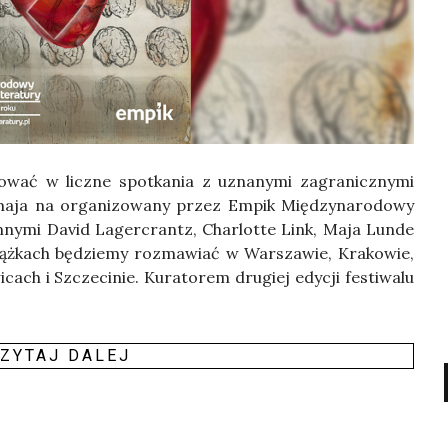
o­wać w licz­ne spo­tka­nia z uzna­ny­mi zagra­nicz­ny­mi
1 maja na orga­ni­zo­wa­ny przez Empik Mię­dzy­na­ro­do­wy
y inny­mi David Lager­crantz, Char­lot­te Link, Maja Lun­de
ąż­kach będzie­my roz­ma­wiać w War­sza­wie, Kra­ko­wie,
cach i Szcze­ci­nie. Kura­to­rem dru­giej edy­cji festi­wa­lu
ZY­TAJ DALEJ