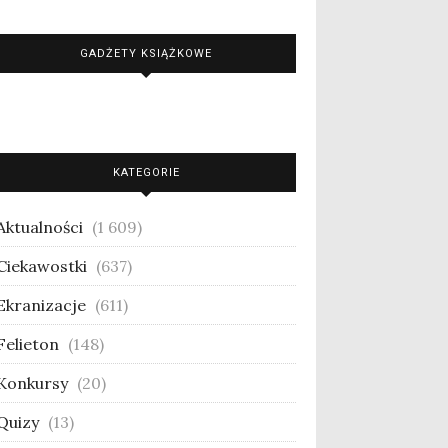
GADŻETY KSIĄŻKOWE
KATEGORIE
Aktualności
(1 609)
Ciekawostki
(637)
Ekranizacje
(611)
Felieton
(148)
Konkursy
(20)
Quizy
(13)