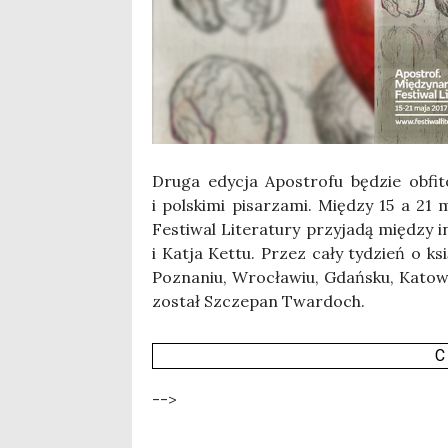
Dru­ga edy­cja Apo­stro­fu będzie obfi­t
i pol­ski­mi pisa­rza­mi. Mię­dzy 15 a 2
Festi­wal Lite­ra­tu­ry przy­ja­dą mię­dz
i Katja Ket­tu. Przez cały tydzień o ksi
Pozna­niu, Wro­cła­wiu, Gdań­sku, Kato­wi­
został Szcze­pan Twar­doch.
C
-->