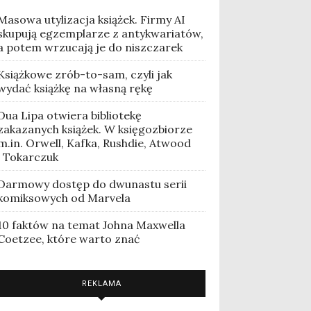
Masowa utylizacja książek. Firmy AI
skupują egzemplarze z antykwariatów,
a potem wrzucają je do niszczarek
Książkowe zrób-to-sam, czyli jak
wydać książkę na własną rękę
Dua Lipa otwiera bibliotekę
zakazanych książek. W księgozbiorze
m.in. Orwell, Kafka, Rushdie, Atwood
i Tokarczuk
Darmowy dostęp do dwunastu serii
komiksowych od Marvela
10 faktów na temat Johna Maxwella
Coetzee, które warto znać
REKLAMA