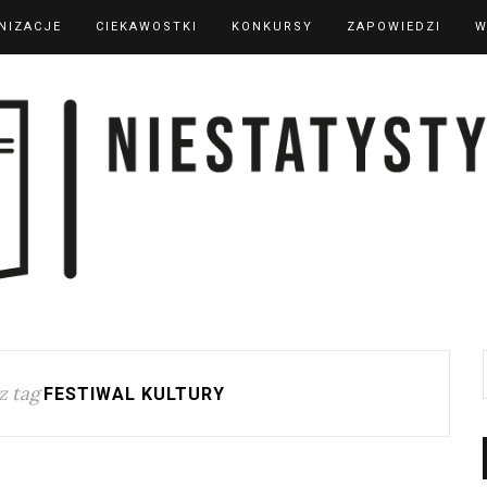
NIZACJE
CIEKAWOSTKI
KONKURSY
ZAPOWIEDZI
W
z tag
FESTIWAL KULTURY