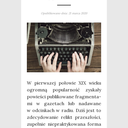
Opublikowano dnia: 21 marca 2020
W pierw­szej poło­wie XIX wie­ku
ogrom­ną popu­lar­ność zyska­ły
powie­ści publi­ko­wa­ne frag­men­ta­
mi w gaze­tach lub nada­wa­ne
w odcin­kach w radiu. Dziś jest to
zde­cy­do­wa­nie relikt prze­szło­ści,
zupeł­nie nie­prak­ty­ko­wa­na for­ma