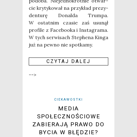
podo­ba. Nie­jed­no­krot­nie otwar­
cie kry­ty­ko­wał na przy­kład pre­zy­
den­tu­rę Donal­da Trum­pa.
W ostat­nim cza­sie zaś usu­nął
pro­fi­le z Face­bo­oka i Insta­gra­ma.
W tych ser­wi­sach Ste­phe­na Kin­ga
już na pew­no nie spo­tka­my.
CZY­TAJ DALEJ
-->
CIEKAWOSTKI
MEDIA
SPOŁECZNOŚCIOWE
ZABIERAJĄ PRAWO DO
BYCIA W BŁĘDZIE?