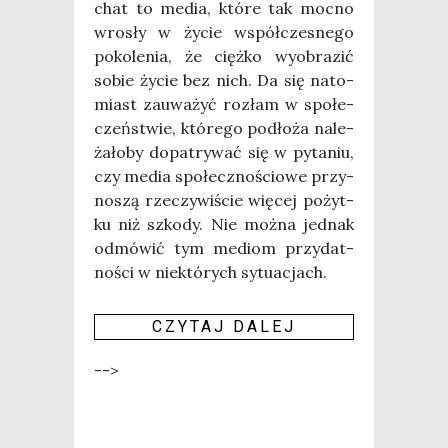
chat to media, któ­re tak moc­no
wro­sły w życie współ­cze­sne­go
poko­le­nia, że cięż­ko wyobra­zić
sobie życie bez nich. Da się nato­
miast zauwa­żyć roz­łam w spo­łe­
czeń­stwie, któ­re­go pod­ło­ża nale­
ża­ło­by dopa­try­wać się w pyta­niu,
czy media spo­łecz­no­ścio­we przy­
no­szą rze­czy­wi­ście wię­cej pożyt­
ku niż szko­dy. Nie moż­na jed­nak
odmó­wić tym mediom przy­dat­
no­ści w nie­któ­rych sytu­acjach.
CZY­TAJ DALEJ
-->