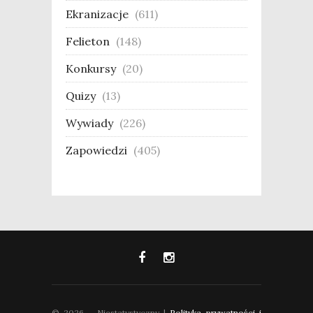
Ekranizacje
(611)
Felieton
(148)
Konkursy
(20)
Quizy
(13)
Wywiady
(226)
Zapowiedzi
(405)
© 2026 - Niestatystyczny |
Polityka prywatności i