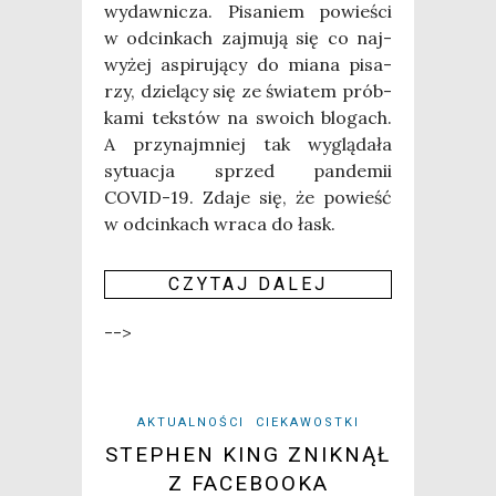
wydaw­ni­cza. Pisa­niem powie­ści
w odcin­kach zaj­mu­ją się co naj­
wy­żej aspi­ru­ją­cy do mia­na pisa­
rzy, dzie­lą­cy się ze świa­tem prób­
ka­mi tek­stów na swo­ich blo­gach.
A przy­naj­mniej tak wyglą­da­ła
sytu­acja sprzed pan­de­mii
COVID-19. Zda­je się, że powieść
w odcin­kach wra­ca do łask.
CZY­TAJ DALEJ
-->
AKTUALNOŚCI
CIEKAWOSTKI
STEPHEN KING ZNIKNĄŁ
Z FACEBOOKA