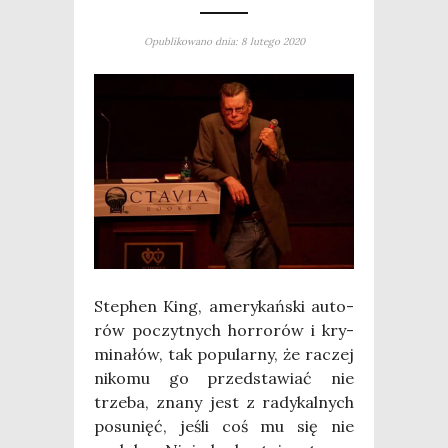
Opublikowano dnia: 8 lutego 2020
Ste­phen King, ame­ry­kań­ski auto­
rów poczyt­nych hor­ro­rów i kry­
mi­na­łów, tak popu­lar­ny, że raczej
niko­mu go przed­sta­wiać nie
trze­ba, zna­ny jest z rady­kal­nych
posu­nięć, jeśli coś mu się nie