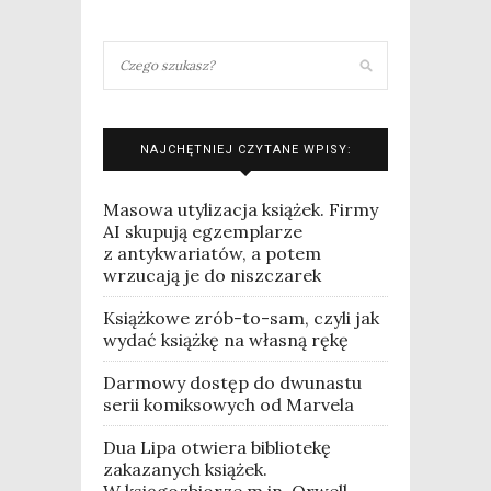
NAJCHĘTNIEJ CZYTANE WPISY:
Masowa utylizacja książek. Firmy
AI skupują egzemplarze
z antykwariatów, a potem
wrzucają je do niszczarek
Książkowe zrób-to-sam, czyli jak
wydać książkę na własną rękę
Darmowy dostęp do dwunastu
serii komiksowych od Marvela
Dua Lipa otwiera bibliotekę
zakazanych książek.
W księgozbiorze m.in. Orwell,