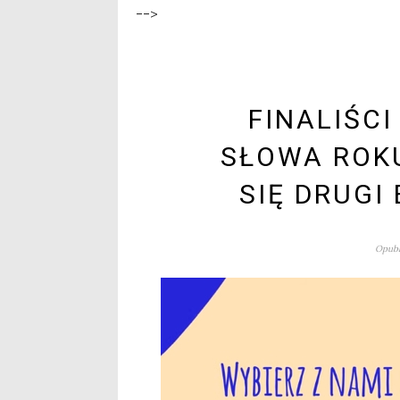
-->
FINALIŚC
SŁOWA ROKU
SIĘ DRUGI
Opubl