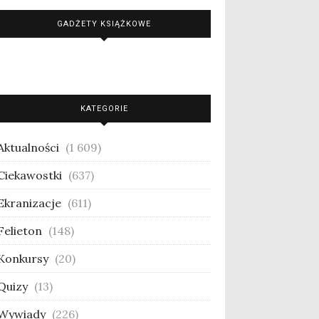
GADŻETY KSIĄŻKOWE
KATEGORIE
Aktualności
(1 609)
Ciekawostki
(637)
Ekranizacje
(611)
Felieton
(148)
Konkursy
(20)
Quizy
(13)
Wywiady
(226)