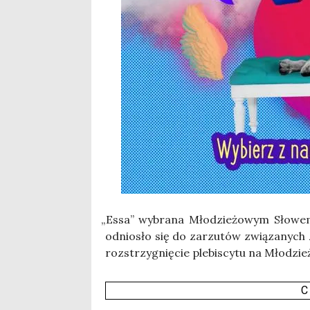
„
Essa” wybra­na Mło­dzie­żo­wym Sło­wem
odnio­sło się do zarzu­tów zwią­za­nych z 
roz­strzy­gnię­cie ple­bi­scy­tu na Mło­dz
C