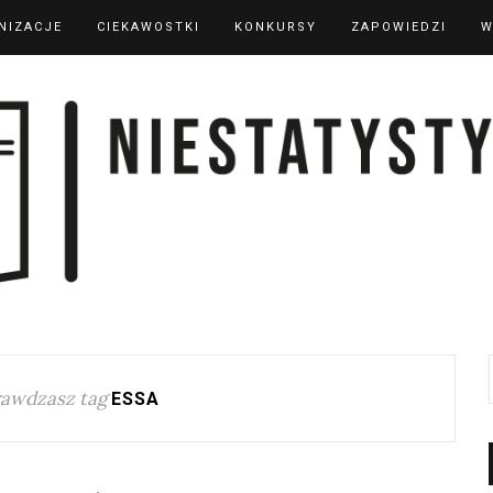
NIZACJE
CIEKAWOSTKI
KONKURSY
ZAPOWIEDZI
W
awdzasz tag
ESSA