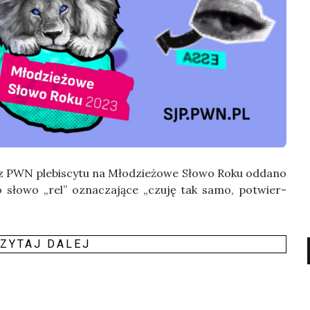
z PWN ple­bi­scy­tu na Mło­dzie­żo­we Sło­wo Roku odda­no
o sło­wo „rel” ozna­cza­ją­ce „czu­ję tak samo, potwier­
ZY­TAJ DALEJ