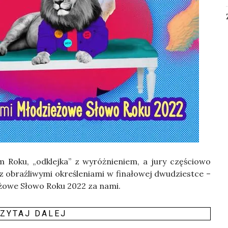
 Roku, „odklej­ka” z wyróż­nie­niem, a jury czę­ścio­wo
obraź­li­wy­mi okre­śle­nia­mi w fina­ło­wej dwu­dzie­st­ce –
ie­żo­we Sło­wo Roku 2022 za nami.
ZY­TAJ DALEJ