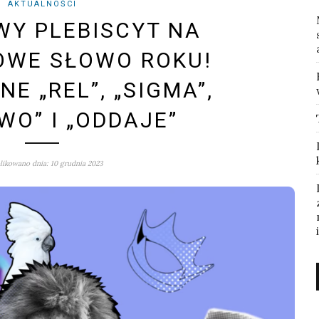
AKTUALNOŚCI
Y PLEBISCYT NA
OWE SŁOWO ROKU!
E „REL”, „SIGMA”,
WO” I „ODDAJE”
ikowano dnia: 10 grudnia 2023