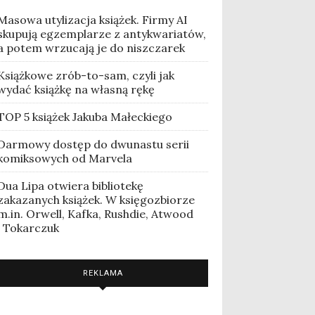
Masowa utylizacja książek. Firmy AI
skupują egzemplarze z antykwariatów,
a potem wrzucają je do niszczarek
Książkowe zrób-to-sam, czyli jak
wydać książkę na własną rękę
TOP 5 książek Jakuba Małeckiego
Darmowy dostęp do dwunastu serii
komiksowych od Marvela
Dua Lipa otwiera bibliotekę
zakazanych książek. W księgozbiorze
m.in. Orwell, Kafka, Rushdie, Atwood
i Tokarczuk
REKLAMA