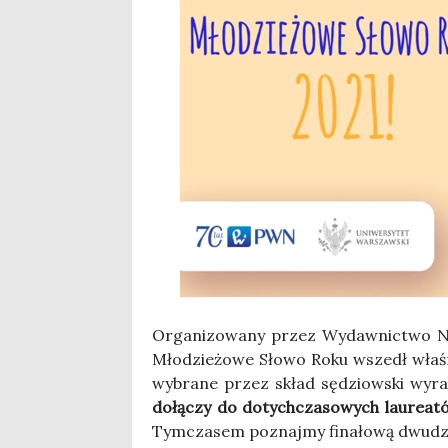
Orga­ni­zo­wa­ny przez Wydaw­nic­two Na
Mło­dzie­żo­we Sło­wo Roku wszedł wła­ś
wybra­ne przez skład sędziow­ski wyra­
dołą­czy do dotych­cza­so­wych lau­re­at
Tym­cza­sem poznaj­my fina­ło­wą dwu­dzi