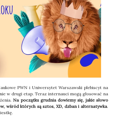
uko­we PWN i Uni­wer­sy­tet War­szaw­ski ple­bi­scyt na
nie w dru­gi etap. Teraz inter­nau­ci mogą gło­so­wać na
że­nia.
Na począt­ku grud­nia dowie­my się, jakie sło­wo
ów, wśród któ­rych są sztos, XD, dzban i alter­na­tyw­ka
.
est­kę.