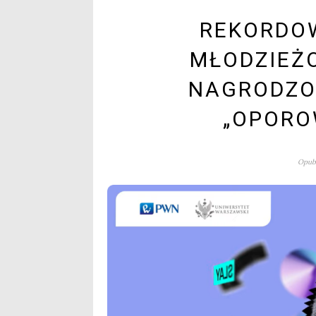
REKORDOW
MŁODZIEŻ
NAGRODZON
„OPORO
Opubl