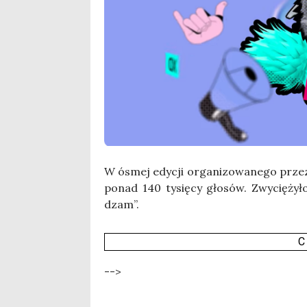
W ósmej edy­cji orga­ni­zo­wa­ne­go prze
ponad 140 tysię­cy gło­sów. Zwy­cię­ży­ł
dzam”.
C
-->