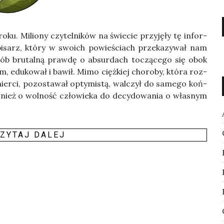
u. Milio­ny czy­tel­ni­ków na świe­cie przy­ję­ły tę infor­
arz, któ­ry w swo­ich powie­ściach prze­ka­zy­wał nam
po­sób bru­tal­ną praw­dę o absur­dach toczą­ce­go się obok
m, edu­ko­wał i bawił. Mimo cięż­kiej cho­ro­by, któ­ra roz­
mier­ci, pozo­sta­wał opty­mi­stą, wal­czył do same­go koń­
w­nież o wol­ność czło­wie­ka do decy­do­wa­nia o wła­snym
ZY­TAJ DALEJ