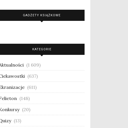
GADŻETY KSIĄŻKOWE
KATEGORIE
Aktualności
(1 609)
Ciekawostki
(637)
Ekranizacje
(611)
Felieton
(148)
Konkursy
(20)
Quizy
(13)