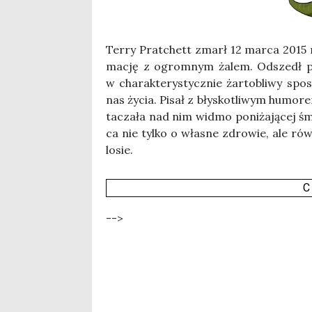
Ter­ry Prat­chett zmarł 12 mar­ca 2015 rok
ma­cję z ogrom­nym żalem. Odszedł pis
w cha­rak­te­ry­stycz­nie żar­to­bli­wy s
nas życia. Pisał z bły­sko­tli­wym humo­re
ta­cza­ła nad nim wid­mo poni­ża­ją­cej ś
ca nie tyl­ko o wła­sne zdro­wie, ale ró
losie.
C
-->