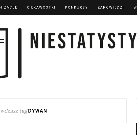
NIZACJE
CIEKAWOSTKI
KONKURSY
ZAPOWIEDZI
W
wdzasz tag
DYWAN