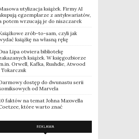
Masowa utylizacja książek. Firmy AI
skupują egzemplarze z antykwariatów,
a potem wrzucają je do niszczarek
Książkowe zrób-to-sam, czyli jak
wydać książkę na własną rękę
Dua Lipa otwiera bibliotekę
zakazanych książek. W księgozbiorze
m.in. Orwell, Kafka, Rushdie, Atwood
i Tokarczuk
Darmowy dostęp do dwunastu serii
komiksowych od Marvela
10 faktów na temat Johna Maxwella
Coetzee, które warto znać
REKLAMA