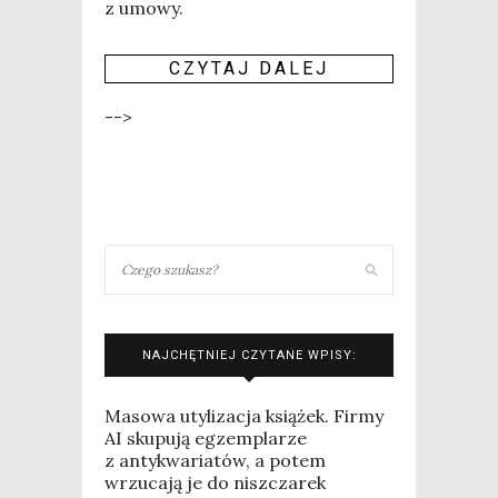
z umo­wy.
CZY­TAJ DALEJ
-->
NAJCHĘTNIEJ CZYTANE WPISY:
Masowa utylizacja książek. Firmy
AI skupują egzemplarze
z antykwariatów, a potem
wrzucają je do niszczarek