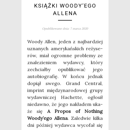
KSIĄŻKI WOODY’EGO
ALLENA
Opublikowano dnia: 7 marca 2020
Woody Allen, jeden z naj­bar­dziej
uzna­nych ame­ry­kań­skich reży­se­
rów, miał ogrom­ne pro­ble­my ze
zna­le­zie­niem wydaw­cy, któ­ry
zechciał­by opu­bli­ko­wać jego
auto­bio­gra­fię. W koń­cu jed­nak
dopiął swe­go. Grand Cen­tral,
imprint mię­dzy­na­ro­do­wej gru­py
wydaw­ni­czej Hachet­te, ogło­sił
nie­daw­no, że jego nakła­dem uka­
że się
A Pro­pos of Nothing
Woody’ego Alle­na
. Zale­d­wie kil­ka
dni póź­niej wydaw­ca wyco­fał się