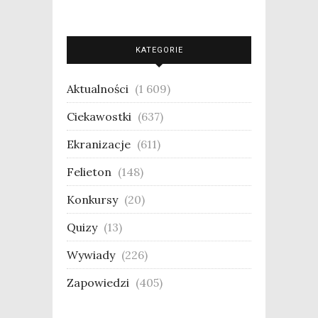
KATEGORIE
Aktualności
(1 609)
Ciekawostki
(637)
Ekranizacje
(611)
Felieton
(148)
Konkursy
(20)
Quizy
(13)
Wywiady
(226)
Zapowiedzi
(405)