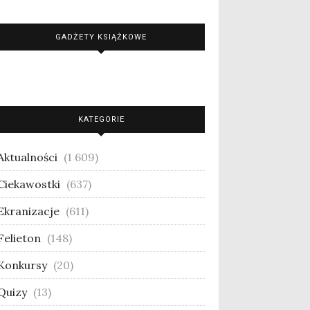
GADŻETY KSIĄŻKOWE
KATEGORIE
Aktualności
(1 609)
Ciekawostki
(637)
Ekranizacje
(611)
Felieton
(148)
Konkursy
(20)
Quizy
(13)