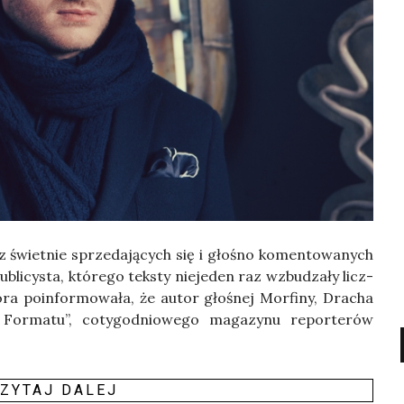
 świet­nie sprze­da­ją­cych się i gło­śno komen­to­wa­nych
li­cy­sta, któ­re­go tek­sty nie­je­den raz wzbu­dza­ły licz­
ra poin­for­mo­wa­ła, że autor gło­śnej Mor­fi­ny, Dra­cha
o For­ma­tu”, coty­go­dnio­we­go maga­zy­nu repor­te­rów
ZY­TAJ DALEJ