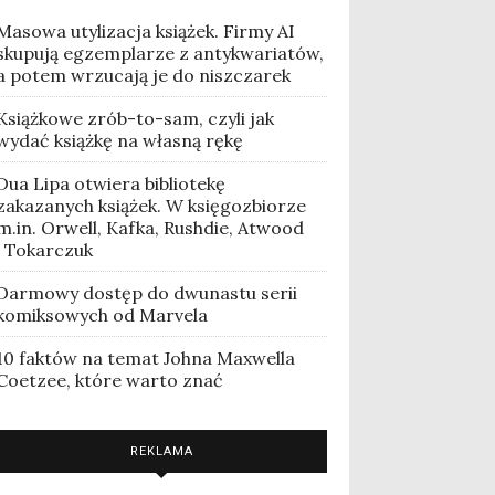
Masowa utylizacja książek. Firmy AI
skupują egzemplarze z antykwariatów,
a potem wrzucają je do niszczarek
Książkowe zrób-to-sam, czyli jak
wydać książkę na własną rękę
Dua Lipa otwiera bibliotekę
zakazanych książek. W księgozbiorze
m.in. Orwell, Kafka, Rushdie, Atwood
i Tokarczuk
Darmowy dostęp do dwunastu serii
komiksowych od Marvela
10 faktów na temat Johna Maxwella
Coetzee, które warto znać
REKLAMA