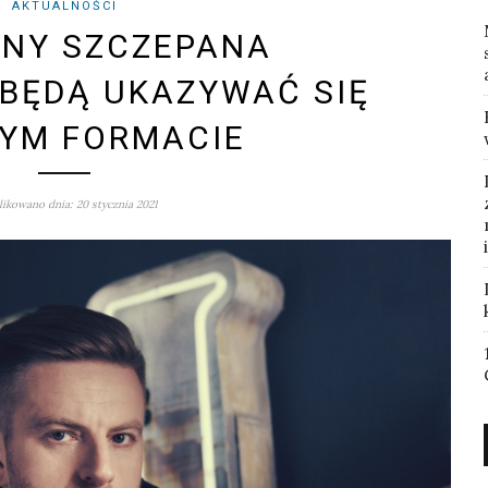
AKTUALNOŚCI
ONY SZCZEPANA
BĘDĄ UKAZYWAĆ SIĘ
YM FORMACIE
ikowano dnia: 20 stycznia 2021