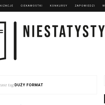
NIZACJE
CIEKAWOSTKI
KONKURSY
ZAPOWIEDZI
W
asz tag
DUŻY FORMAT