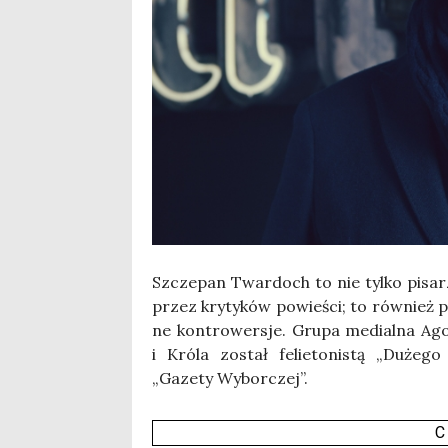
Szcze­pan Twar­doch to nie tyl­ko pisarz
przez kry­ty­ków powie­ści; to rów­nież pub
ne kon­tro­wer­sje. Gru­pa medial­na Ago­
i Kró­la został felie­to­ni­stą „Duże­g
„Gaze­ty Wybor­czej”.
C