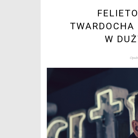
FELIET
TWARDOCHA 
W DUŻ
Opubl