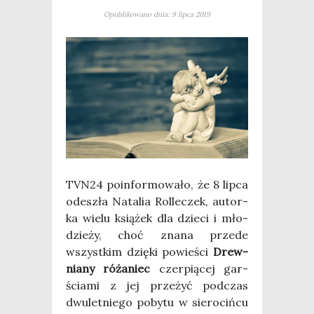
Opublikowano dnia: 9 lipca 2019
TVN24 poin­for­mo­wa­ło, że 8 lip­ca
ode­szła Nata­lia Rol­le­czek, autor­
ka wie­lu ksią­żek dla dzie­ci i mło­
dzie­ży, choć zna­na przede
wszyst­kim dzię­ki powie­ści
Drew­
nia­ny róża­niec
czer­pią­cej gar­
ścia­mi z jej prze­żyć pod­czas
dwu­let­nie­go poby­tu w sie­ro­ciń­cu