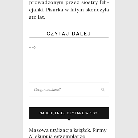
pro­wa­dzo­nym przez sio­stry feli­
cjan­ki. Pisar­ka w lutym skoń­czy­ła
sto lat.
CZY­TAJ DALEJ
-->
NAJCHĘTNIEJ CZYTANE WPISY:
Masowa utylizacja książek. Firmy
AI skupują egzemplarze