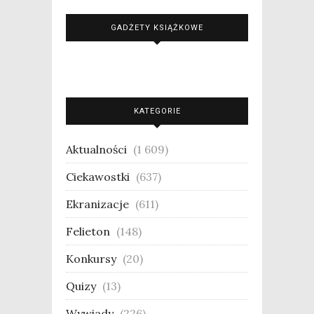
GADŻETY KSIĄŻKOWE
KATEGORIE
Aktualności
(1 609)
Ciekawostki
(637)
Ekranizacje
(611)
Felieton
(148)
Konkursy
(20)
Quizy
(13)
Wywiady
(226)