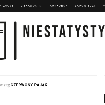
NIZACJE
CIEKAWOSTKI
KONKURSY
ZAPOWIEDZI
W
z tag
CZERWONY PAJĄK