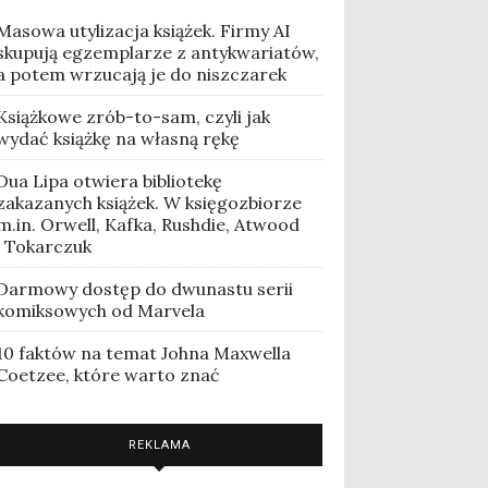
Masowa utylizacja książek. Firmy AI
skupują egzemplarze z antykwariatów,
a potem wrzucają je do niszczarek
Książkowe zrób-to-sam, czyli jak
wydać książkę na własną rękę
Dua Lipa otwiera bibliotekę
zakazanych książek. W księgozbiorze
m.in. Orwell, Kafka, Rushdie, Atwood
i Tokarczuk
Darmowy dostęp do dwunastu serii
komiksowych od Marvela
10 faktów na temat Johna Maxwella
Coetzee, które warto znać
REKLAMA