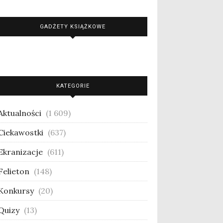
GADŻETY KSIĄŻKOWE
KATEGORIE
Aktualności
(1 609)
Ciekawostki
(637)
Ekranizacje
(611)
Felieton
(148)
Konkursy
(20)
Quizy
(13)