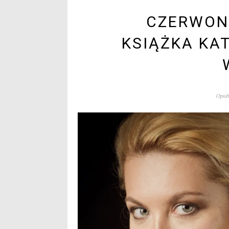
CZERWON
KSIĄŻKA KA
Opubl