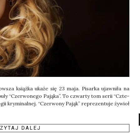
w­sza książ­ka uka­że się 23 maja. Pisar­ka ujaw­ni­ła na
bu­ły “Czer­wo­ne­go Pają­ka”. To czwar­ty tom serii “Czte­
o­gii kry­mi­nal­nej. “Czer­wo­ny Pająk” repre­zen­tu­je żywioł
ZY­TAJ DALEJ