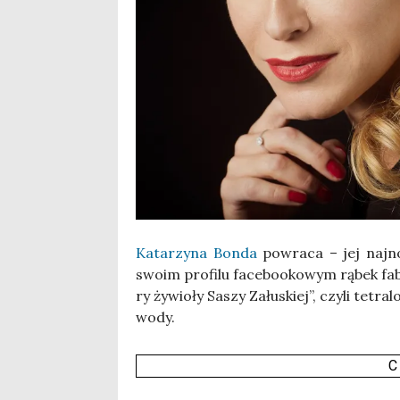
Kata­rzy­na Bon­da
powra­ca – jej naj­no
swo­im pro­fi­lu face­bo­oko­wym rąbek fa
ry żywio­ły Saszy Zału­skiej”, czy­li tetra­l
wody.
C