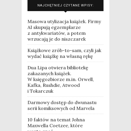
NAJCHĘTNIEJ CZYTANE WPISY:
Masowa utylizacja książek. Firmy
AI skupują egzemplarze
z antykwariatów, a potem
wrzucają je do niszczarek
Książkowe zrób-to-sam, czyli jak
wydać książkę na własną rękę
Dua Lipa otwiera bibliotekę
zakazanych książek.
W księgozbiorze m.in. Orwell,
Kafka, Rushdie, Atwood
i Tokarczuk
Darmowy dostęp do dwunastu
serii komiksowych od Marvela
10 faktów na temat Johna
Maxwella Coetzee, które