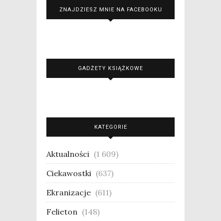
ZNAJDZIESZ MNIE NA FACEBOOKU
GADŻETY KSIĄŻKOWE
KATEGORIE
Aktualności
(1 609)
Ciekawostki
(637)
Ekranizacje
(611)
Felieton
(148)