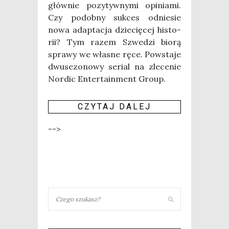
głów­nie pozy­tyw­ny­mi opi­nia­mi.
Czy podob­ny suk­ces odnie­sie
nowa adap­ta­cja dzie­cię­cej histo­
rii? Tym razem Szwe­dzi bio­rą
spra­wy we wła­sne ręce. Powsta­je
dwu­se­zo­no­wy serial na zle­ce­nie
Nor­dic Enter­ta­in­ment Gro­up.
CZY­TAJ DALEJ
-->