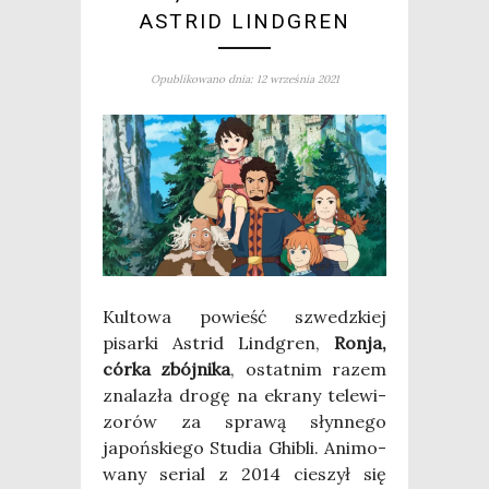
ASTRID LINDGREN
Opublikowano dnia: 12 września 2021
Kul­to­wa powieść szwedz­kiej
pisar­ki Astrid Lind­gren,
Ron­ja,
cór­ka zbój­ni­ka
, ostat­nim razem
zna­la­zła dro­gę na ekra­ny tele­wi­
zo­rów za spra­wą słyn­ne­go
japoń­skie­go Stu­dia Ghi­bli. Ani­mo­
wa­ny serial z 2014 cie­szył się