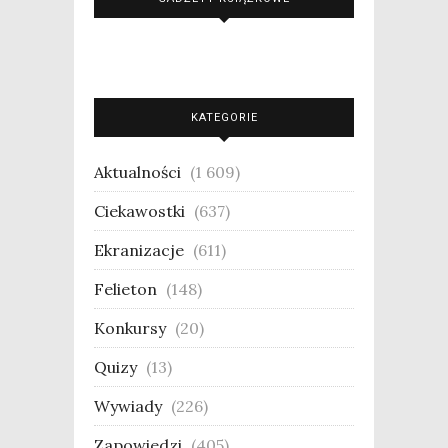
KATEGORIE
Aktualności
(1 609)
Ciekawostki
(637)
Ekranizacje
(611)
Felieton
(148)
Konkursy
(20)
Quizy
(13)
Wywiady
(226)
Zapowiedzi
(405)