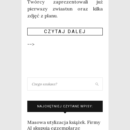
Twór­cy zapre­zen­to­wa­li już
pierw­szy zwia­stun oraz kil­ka
zdjęć z pla­nu.
CZY­TAJ DALEJ
-->
NAJCHĘTNIEJ CZYTANE WPISY:
Masowa utylizacja książek. Firmy
AI skupują egzemplarze