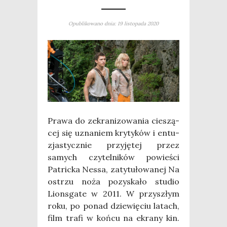
Opublikowano dnia: 19 listopada 2020
Pra­wa do zekra­ni­zo­wa­nia cie­szą­
cej się uzna­niem kry­ty­ków i entu­
zja­stycz­nie przy­ję­tej przez
samych czy­tel­ni­ków powie­ści
Patric­ka Nes­sa, zaty­tu­ło­wa­nej Na
ostrzu noża pozy­ska­ło stu­dio
Lions­ga­te w 2011. W przy­szłym
roku, po ponad dzie­wię­ciu latach,
film tra­fi w koń­cu na ekra­ny kin.