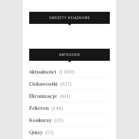
GADŻETY KSIĄŻKOWE
KATEGORIE
Aktualności
(1 609)
Ciekawostki
(637)
Ekranizacje
(611)
Felieton
(148)
Konkursy
(20)
Quizy
(13)