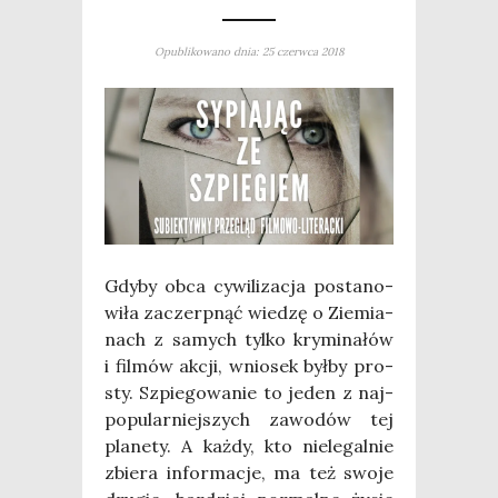
Opublikowano dnia: 25 czerwca 2018
Gdy­by obca cywi­li­za­cja posta­no­
wi­ła zaczerp­nąć wie­dzę o Zie­mia­
nach z samych tyl­ko kry­mi­na­łów
i fil­mów akcji, wnio­sek był­by pro­
sty. Szpie­go­wa­nie to jeden z naj­
po­pu­lar­niej­szych zawo­dów tej
pla­ne­ty. A każ­dy, kto nie­le­gal­nie
zbie­ra infor­ma­cje, ma też swo­je