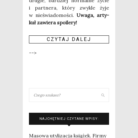
dru­gie, bar­dziej nor­mal­ne życie
i part­ne­ra, któ­ry zwy­kle żyje
w nie­świa­do­mo­ści.
Uwa­ga, arty­
kuł zawie­ra spo­ile­ry!
CZY­TAJ DALEJ
-->
NAJCHĘTNIEJ CZYTANE WPISY:
Masowa utylizacja książek. Firmy