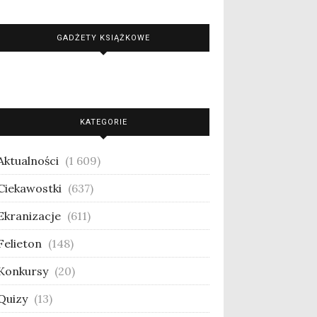
GADŻETY KSIĄŻKOWE
KATEGORIE
Aktualności
(1 609)
Ciekawostki
(637)
Ekranizacje
(611)
Felieton
(148)
Konkursy
(20)
Quizy
(13)