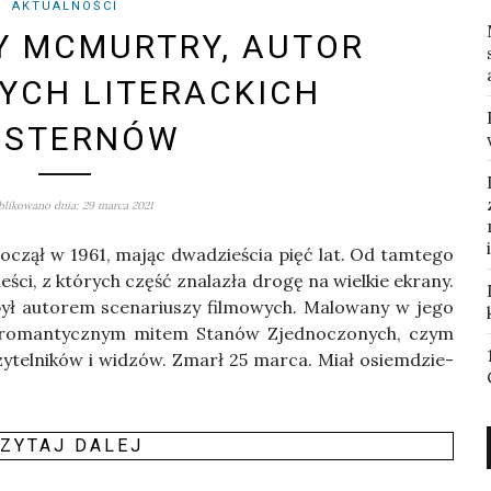
AKTUALNOŚCI
Y MCMURTRY, AUTOR
YCH LITERACKICH
ESTERNÓW
likowano dnia: 29 marca 2021
po­czął w 1961, mając dwa­dzie­ścia pięć lat. Od tam­te­go
ie­ści, z któ­rych część zna­la­zła dro­gę na wiel­kie ekra­ny.
, był auto­rem sce­na­riu­szy fil­mo­wych. Malo­wa­ny w jego
 z roman­tycz­nym mitem Sta­nów Zjed­no­czo­nych, czym
czy­tel­ni­ków i widzów. Zmarł 25 mar­ca. Miał osiem­dzie­
ZY­TAJ DALEJ