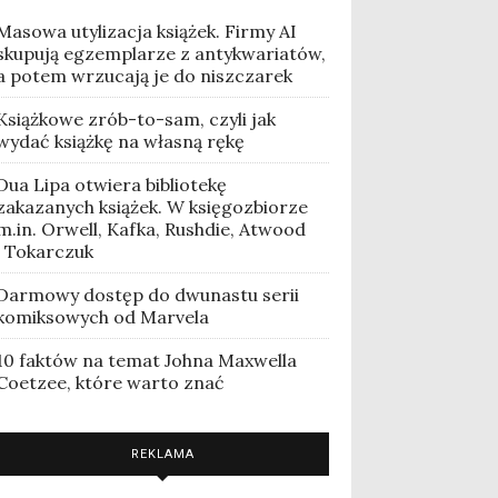
Masowa utylizacja książek. Firmy AI
skupują egzemplarze z antykwariatów,
a potem wrzucają je do niszczarek
Książkowe zrób-to-sam, czyli jak
wydać książkę na własną rękę
Dua Lipa otwiera bibliotekę
zakazanych książek. W księgozbiorze
m.in. Orwell, Kafka, Rushdie, Atwood
i Tokarczuk
Darmowy dostęp do dwunastu serii
komiksowych od Marvela
10 faktów na temat Johna Maxwella
Coetzee, które warto znać
REKLAMA