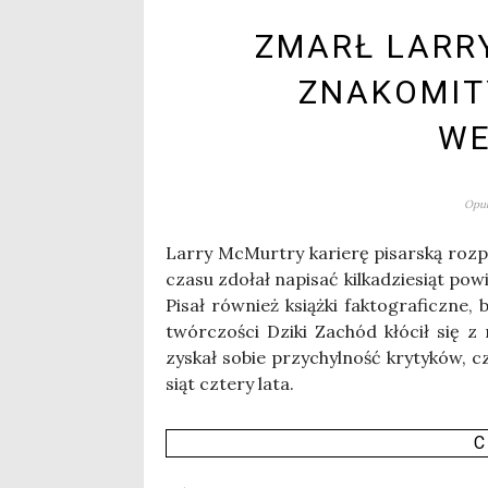
ZMARŁ LARR
ZNAKOMIT
W
Opub
Lar­ry McMur­try karie­rę pisar­ską roz­
cza­su zdo­łał napi­sać kil­ka­dzie­siąt pow
Pisał rów­nież książ­ki fak­to­gra­ficz­ne
twór­czo­ści Dzi­ki Zachód kłó­cił się
zyskał sobie przy­chyl­ność kry­ty­ków, 
siąt czte­ry lata.
C