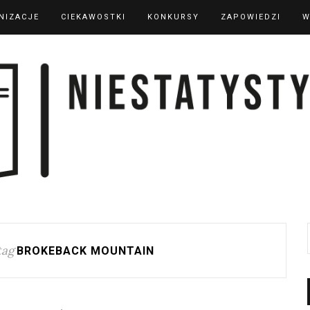
NIZACJE
CIEKAWOSTKI
KONKURSY
ZAPOWIEDZI
W
tag
BROKEBACK MOUNTAIN