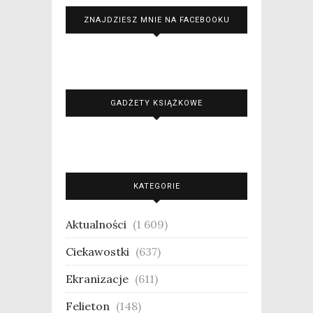
ZNAJDZIESZ MNIE NA FACEBOOKU
GADŻETY KSIĄŻKOWE
KATEGORIE
Aktualności
(1 609)
Ciekawostki
(637)
Ekranizacje
(611)
Felieton
(148)