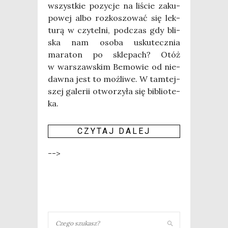
wszyst­kie pozy­cje na liście zaku­
po­wej albo roz­ko­szo­wać się lek­
tu­rą w czy­tel­ni, pod­czas gdy bli­
ska nam oso­ba usku­tecz­nia
mara­ton po skle­pach? Otóż
w war­szaw­skim Bemo­wie od nie­
daw­na jest to moż­li­we. W tam­tej­
szej gale­rii otwo­rzy­ła się biblio­te­
ka.
CZY­TAJ DALEJ
-->