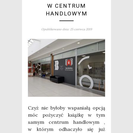
W CENTRUM
HANDLOWYM
Opublikowano dnia: 25 czerwca 2019
Czyż nie było­by wspa­nia­łą opcją
móc poży­czyć książ­kę w tym
samym cen­trum han­dlo­wym ,
w któ­rym odha­czy­ło się już