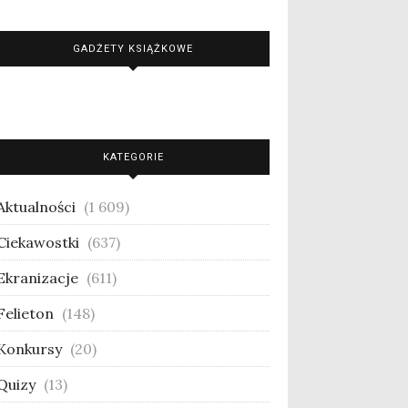
GADŻETY KSIĄŻKOWE
KATEGORIE
Aktualności
(1 609)
Ciekawostki
(637)
Ekranizacje
(611)
Felieton
(148)
Konkursy
(20)
Quizy
(13)