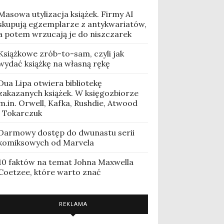
Masowa utylizacja książek. Firmy AI
skupują egzemplarze z antykwariatów,
a potem wrzucają je do niszczarek
Książkowe zrób-to-sam, czyli jak
wydać książkę na własną rękę
Dua Lipa otwiera bibliotekę
zakazanych książek. W księgozbiorze
m.in. Orwell, Kafka, Rushdie, Atwood
i Tokarczuk
Darmowy dostęp do dwunastu serii
komiksowych od Marvela
10 faktów na temat Johna Maxwella
Coetzee, które warto znać
REKLAMA