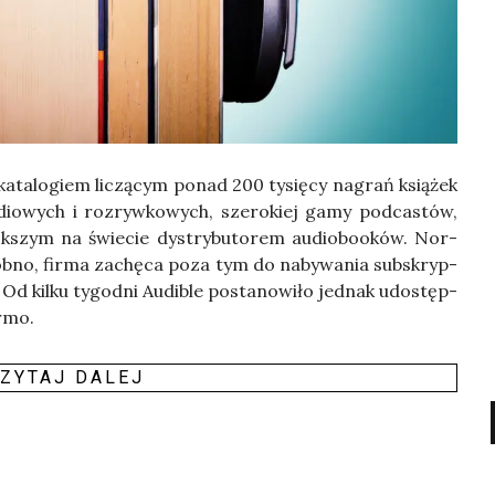
 kata­lo­giem liczą­cym ponad 200 tysię­cy nagrań ksią­żek
o­wych i roz­ryw­ko­wych, sze­ro­kiej gamy pod­ca­stów,
k­szym na świe­cie dys­try­bu­to­rem audio­bo­oków. Nor­
sob­no, fir­ma zachę­ca poza tym do naby­wa­nia sub­skryp­
w. Od kil­ku tygo­dni Audi­ble posta­no­wi­ło jed­nak udo­stęp­
r­mo.
ZY­TAJ DALEJ