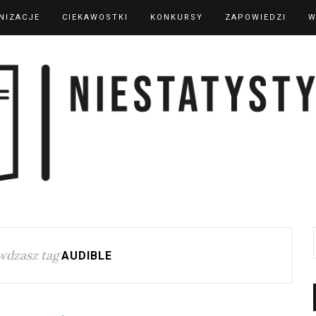
NIZACJE
CIEKAWOSTKI
KONKURSY
ZAPOWIEDZI
W
wdzasz tag
AUDIBLE