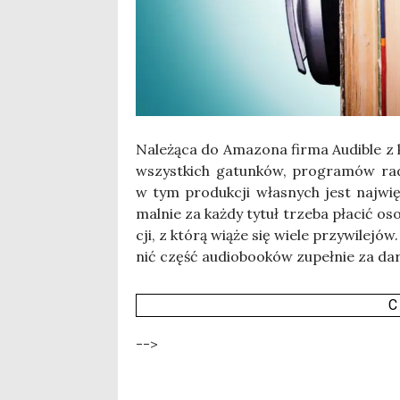
Nale­żą­ca do Ama­zo­na fir­ma Audi­ble z
wszyst­kich gatun­ków, pro­gra­mów radi
w tym pro­duk­cji wła­snych jest naj­wię
mal­nie za każ­dy tytuł trze­ba pła­cić o
cji, z któ­rą wią­że się wie­le przy­wi­le­jó
nić część audio­bo­oków zupeł­nie za da
C
-->