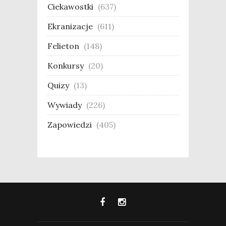
Ciekawostki
(637)
Ekranizacje
(611)
Felieton
(148)
Konkursy
(20)
Quizy
(13)
Wywiady
(226)
Zapowiedzi
(405)