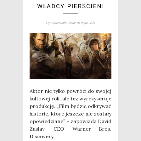
WŁADCY PIERŚCIENI
Opublikowano dnia: 10 maja 2024
Aktor nie tyl­ko powró­ci do swo­jej
kul­to­wej roli, ale też wyre­ży­se­ru­je
pro­duk­cję. „Film będzie odkry­wać
histo­rie, któ­re jesz­cze nie zosta­ły
opo­wie­dzia­ne” – zapo­wia­da David
Zaslav, CEO War­ner Bros.
Discovery.