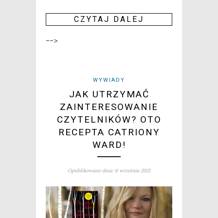
CZY­TAJ DALEJ
-->
WYWIADY
JAK UTRZYMAĆ
ZAINTERESOWANIE
CZYTELNIKÓW? OTO
RECEPTA CATRIONY
WARD!
Opublikowano dnia: 6 września 2021