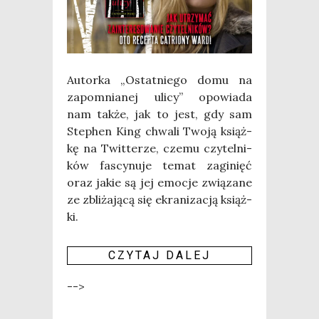
Autor­ka „Ostat­nie­go domu na
zapo­mnia­nej uli­cy” opo­wia­da
nam tak­że, jak to jest, gdy sam
Ste­phen King chwa­li Two­ją książ­
kę na Twit­te­rze, cze­mu czy­tel­ni­
ków fascy­nu­je temat zagi­nięć
oraz jakie są jej emo­cje zwią­za­ne
ze zbli­ża­ją­cą się ekra­ni­za­cją książ­
ki.
CZY­TAJ DALEJ
-->