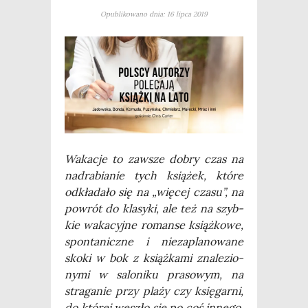
Opublikowano dnia: 16 lipca 2019
Waka­cje to zawsze dobry czas na
nad­ra­bia­nie tych ksią­żek, któ­re
odkła­da­ło się na „wię­cej cza­su”, na
powrót do kla­sy­ki, ale też na szyb­
kie waka­cyj­ne roman­se książ­ko­we,
spon­ta­nicz­ne i nie­za­pla­no­wa­ne
sko­ki w bok z książ­ka­mi zna­le­zio­
ny­mi w salo­ni­ku pra­so­wym, na
stra­ga­nie przy pla­ży czy księ­gar­ni,
do któ­rej weszło się po coś inne­go.