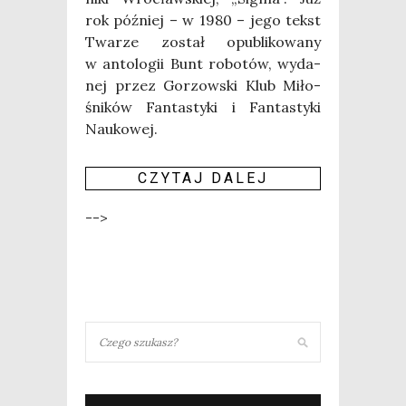
rok póź­niej – w 1980 – jego tekst
Twa­rze został opu­bli­ko­wa­ny
w anto­lo­gii Bunt robo­tów, wyda­
nej przez Gorzow­ski Klub Miło­
śni­ków Fan­ta­sty­ki i Fan­ta­sty­ki
Nauko­wej.
CZY­TAJ DALEJ
-->