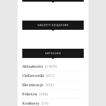
GADŻETY KSIĄŻKOWE
KATEGORIE
Aktualności
(1 609)
Ciekawostki
(637)
Ekranizacje
(611)
Felieton
(148)
Konkursy
(20)