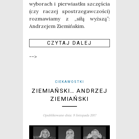
wybo­rach i pier­wiast­ku szczę­ścia
(czy raczej spo­strze­gaw­czo­ści)
roz­ma­wia­my z „siłą wyż­szą”:
Andrze­jem Zie­miń­skim.
CZY­TAJ DALEJ
-->
CIEKAWOSTKI
ZIEMIAŃSKI… ANDRZEJ
ZIEMIAŃSKI
Opublikowano dnia: 9 listopada 2017