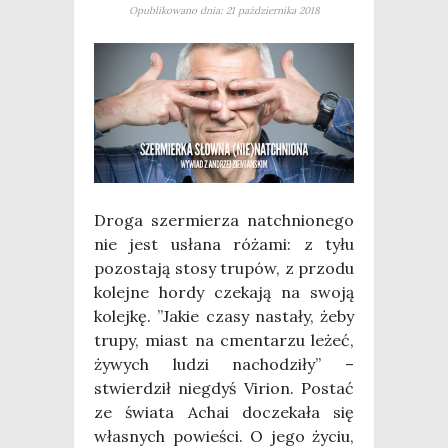
Opublikowano dnia: 21 października 2018
Dro­ga szer­mie­rza natchnio­ne­go
nie jest usła­na róża­mi: z tyłu
pozo­sta­ją sto­sy tru­pów, z przo­du
kolej­ne hor­dy cze­ka­ją na swo­ją
kolej­kę. ”Jakie cza­sy nasta­ły, żeby
tru­py, miast na cmen­ta­rzu leżeć,
żywych ludzi nacho­dzi­ły” –
stwier­dził nie­gdyś Virion. Postać
ze świa­ta Achai docze­ka­ła się
wła­snych powie­ści. O jego życiu,