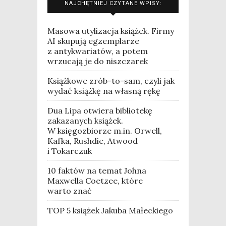
NAJCHĘTNIEJ CZYTANE WPISY:
Masowa utylizacja książek. Firmy
AI skupują egzemplarze
z antykwariatów, a potem
wrzucają je do niszczarek
Książkowe zrób-to-sam, czyli jak
wydać książkę na własną rękę
Dua Lipa otwiera bibliotekę
zakazanych książek.
W księgozbiorze m.in. Orwell,
Kafka, Rushdie, Atwood
i Tokarczuk
10 faktów na temat Johna
Maxwella Coetzee, które
warto znać
TOP 5 książek Jakuba Małeckiego