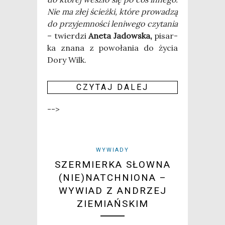
Nie ma złej ścież­ki, któ­re pro­wa­dzą
do przy­jem­no­ści leni­we­go czy­ta­nia
– twier­dzi
Ane­ta Jadow­ska,
pisar­
ka zna­na z powo­ła­nia do życia
Dory Wilk.
CZY­TAJ DALEJ
-->
WYWIADY
SZERMIERKA SŁOWNA
(NIE)NATCHNIONA –
WYWIAD Z ANDRZEJ
ZIEMIAŃSKIM