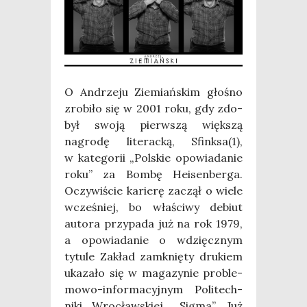
O Andrze­ju Zie­miań­skim gło­śno
zro­bi­ło się w 2001 roku, gdy zdo­
był swo­ją pierw­szą więk­szą
nagro­dę lite­rac­ką, Sfinksa(1),
w kate­go­rii „Pol­skie opo­wia­da­nie
roku” za Bom­bę Heisen­ber­ga.
Oczy­wi­ście karie­rę zaczął o wie­le
wcze­śniej, bo wła­ści­wy debiut
auto­ra przy­pa­da już na rok 1979,
a opo­wia­da­nie o wdzięcz­nym
tytu­le Zakład zamknię­ty dru­kiem
uka­za­ło się w maga­zy­nie pro­ble­
mo­wo-infor­ma­cyj­nym Poli­tech­
ni­ki Wro­cław­skiej, „Sig­ma”. Już