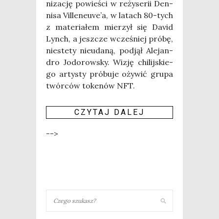
ni­za­cję powie­ści w reży­se­rii Den­
ni­sa Vil­le­neu­ve­’a, w latach 80-tych
z mate­ria­łem mie­rzył się David
Lynch, a jesz­cze wcze­śniej pró­bę,
nie­ste­ty nie­uda­ną, pod­jął Ale­jan­
dro Jodo­row­sky. Wizję chi­lij­skie­
go arty­sty pró­bu­je oży­wić gru­pa
twór­ców toke­nów NFT.
CZY­TAJ DALEJ
-->