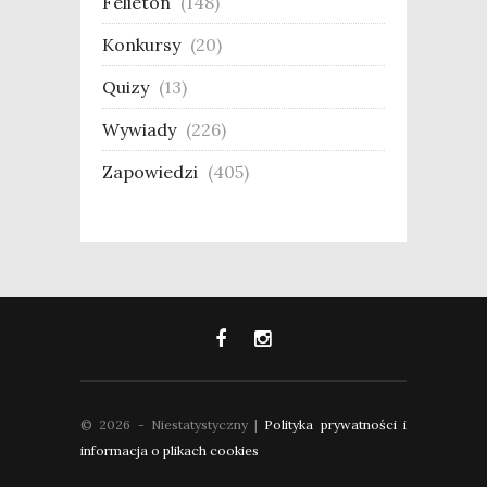
Felieton
(148)
Konkursy
(20)
Quizy
(13)
Wywiady
(226)
Zapowiedzi
(405)
© 2026 - Niestatystyczny |
Polityka prywatności i
informacja o plikach cookies