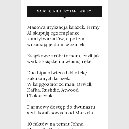
NAJCHĘTNIEJ CZYTANE WPISY:
Masowa utylizacja książek. Firmy
AI skupują egzemplarze
z antykwariatów, a potem
wrzucają je do niszczarek
Książkowe zrób-to-sam, czyli jak
wydać książkę na własną rękę
Dua Lipa otwiera bibliotekę
zakazanych książek.
W księgozbiorze m.in. Orwell,
Kafka, Rushdie, Atwood
i Tokarczuk
Darmowy dostęp do dwunastu
serii komiksowych od Marvela
10 faktów na temat Johna