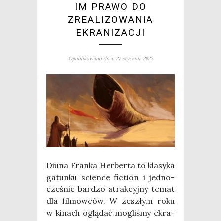
IM PRAWO DO
ZREALIZOWANIA
EKRANIZACJI
Opublikowano dnia: 27 stycznia 2022
Diu­na Fran­ka Her­ber­ta to kla­sy­ka
gatun­ku scien­ce fic­tion i jed­no­
cze­śnie bar­dzo atrak­cyj­ny temat
dla fil­mow­ców. W zeszłym roku
w kinach oglą­dać mogli­śmy ekra­