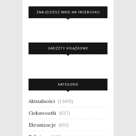
ZNAJDZIESZ MNIE NA FACEBOOKU
GADŻETY KSIĄŻKOWE
KATEGORIE
Aktualności
(1 609)
Ciekawostki
(637)
Ekranizacje
(611)