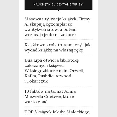
NAJCHĘTNIEJ CZYTANE WPISY:
Masowa utylizacja książek. Firmy
AI skupują egzemplarze
z antykwariatów, a potem
wrzucają je do niszczarek
Książkowe zrób-to-sam, czyli jak
wydać książkę na własną rękę
Dua Lipa otwiera bibliotekę
zakazanych książek.
W księgozbiorze m.in. Orwell,
Kafka, Rushdie, Atwood
i Tokarczuk
10 faktów na temat Johna
Maxwella Coetzee, które
warto znać
TOP 5 książek Jakuba Małeckiego