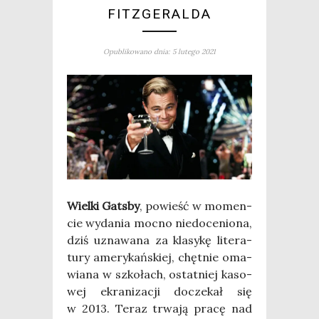
FITZGERALDA
Opublikowano dnia: 5 lutego 2021
Wiel­ki Gats­by
, powieść w momen­
cie wyda­nia moc­no nie­do­ce­nio­na,
dziś uzna­wa­na za kla­sy­kę lite­ra­
tu­ry ame­ry­kań­skiej, chęt­nie oma­
wia­na w szko­łach, ostat­niej kaso­
wej ekra­ni­za­cji docze­kał się
w 2013. Teraz trwa­ją pra­cę nad