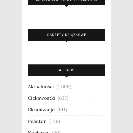
GADŻETY KSIĄŻKOWE
KATEGORIE
Aktualności
(1 609)
Ciekawostki
(637)
Ekranizacje
(611)
Felieton
(148)
Konkursy
(20)