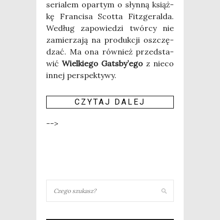
seria­lem opar­tym o słyn­ną książ­
kę Fran­ci­sa Scot­ta Fit­zge­ral­da.
Według zapo­wie­dzi twór­cy nie
zamie­rza­ją na pro­duk­cji oszczę­
dzać. Ma ona rów­nież przed­sta­
wić
Wiel­kie­go Gats­by­’e­go
z nie­co
innej per­spek­ty­wy.
CZY­TAJ DALEJ
-->