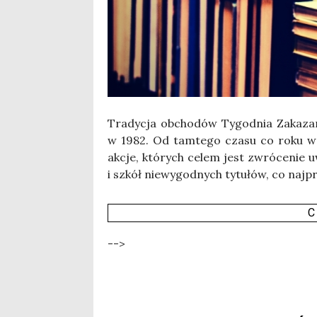
Tra­dy­cja obcho­dów Tygo­dnia Zaka­za­n
w 1982. Od tam­te­go cza­su co roku we 
akcje, któ­rych celem jest zwró­ce­nie uw
i szkół nie­wy­god­nych tytu­łów, co naj­p
C
-->