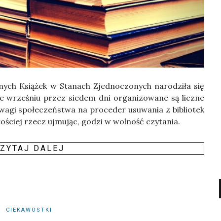
ych Ksią­żek w Sta­nach Zjed­no­czo­nych naro­dzi­ła się
wrze­śniu przez sie­dem dni orga­ni­zo­wa­ne są licz­ne
a­gi spo­łe­czeń­stwa na pro­ce­der usu­wa­nia z biblio­tek
ro­ściej rzecz ujmu­jąc, godzi w wol­ność czy­ta­nia.
ZY­TAJ DALEJ
CIEKAWOSTKI