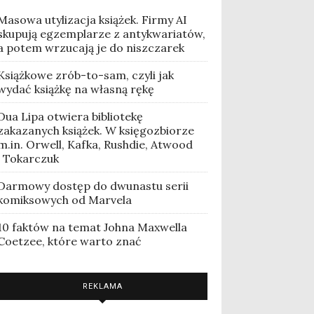
Masowa utylizacja książek. Firmy AI
skupują egzemplarze z antykwariatów,
a potem wrzucają je do niszczarek
Książkowe zrób-to-sam, czyli jak
wydać książkę na własną rękę
Dua Lipa otwiera bibliotekę
zakazanych książek. W księgozbiorze
m.in. Orwell, Kafka, Rushdie, Atwood
i Tokarczuk
Darmowy dostęp do dwunastu serii
komiksowych od Marvela
10 faktów na temat Johna Maxwella
Coetzee, które warto znać
REKLAMA