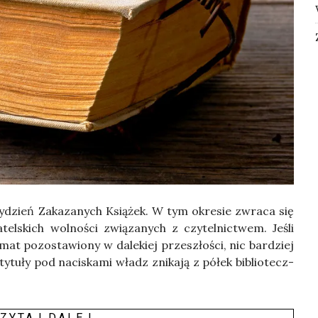
dzień Zaka­za­nych Ksią­żek. W tym okre­sie zwra­ca się
el­skich wol­no­ści zwią­za­nych z czy­tel­nic­twem. Jeśli
 temat pozo­sta­wio­ny w dale­kiej prze­szło­ści, nic bar­dziej
 tytu­ły pod naci­ska­mi władz zni­ka­ją z półek biblio­tecz­
ZY­TAJ DALEJ