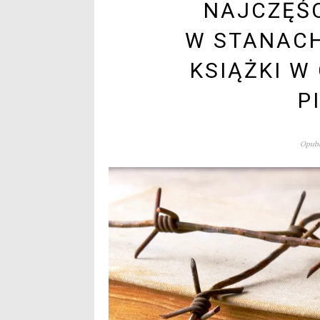
NAJCZĘŚC
W STANAC
KSIĄŻKI W
P
Opubl