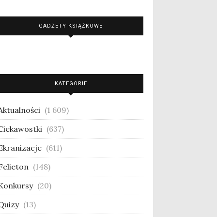
GADŻETY KSIĄŻKOWE
KATEGORIE
Aktualności
(1 609)
Ciekawostki
(637)
Ekranizacje
(611)
Felieton
(148)
Konkursy
(20)
Quizy
(13)