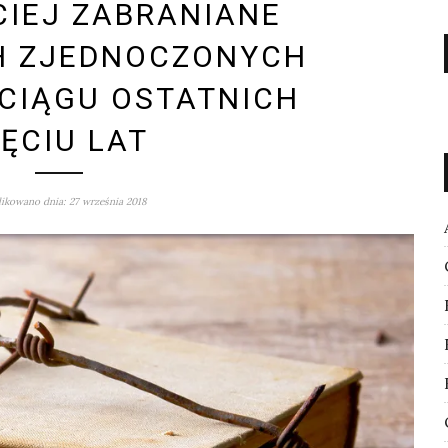
IEJ ZABRANIANE
H ZJEDNOCZONYCH
 CIĄGU OSTATNICH
IĘCIU LAT
ikowano dnia: 27 września 2018