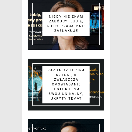
NIGDY NIE ZNAM
ZABÓJCY. LUBIĘ,
KIEDY PRACA MNIE
ZASKAKUJE
KAŻDA DZIEDZINA
SZTUKI, A
ZWŁASZCZA
OPOWIADANIE
HISTORII, MA
SWÓJ UNIKALNY,
UKRYTY TEMAT