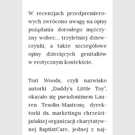
W recen­zjach przed­pre­mie­ro­
wych zwró­co­no uwa­gę na opi­sy
pożą­da­nia doro­słe­go męż­czy­
zny wobec… trzy­let­niej dziew­
czyn­ki, a tak­że szcze­gó­ło­we
opi­sy dzie­cię­cych geni­ta­liów
w ero­tycz­nym kontekście.
Tori Woods, czy­li nazwi­sko
autor­ki „Daddy’s Lit­tle Toy”,
oka­za­ło się pseu­do­ni­mem Lau­
ren Teso­lin-Mastro­sy, dyrek­
tor­ki ds. mar­ke­tin­gu chrze­ści­
jań­skiej orga­ni­za­cji cha­ry­ta­tyw­
nej Bap­ti­st­Ca­re, jed­nej z naj­