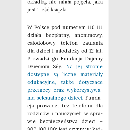
okład­ką, nie mia­ła poję­cia, jaka
jest treść książki.
W Pol­sce pod nume­rem 116 111
dzia­ła bez­płat­ny, ano­ni­mo­wy,
cało­do­bo­wy tele­fon zaufa­nia
dla dzie­ci i mło­dzie­ży od 12 lat.
Pro­wa­dzi go Fun­da­cja Daje­my
Dzie­ciom Siłę.
Na jej stro­nie
dostęp­ne są licz­ne mate­ria­ły
edu­ka­cyj­ne, tak­że doty­czą­ce
prze­mo­cy oraz wyko­rzy­sty­wa­
nia sek­su­al­ne­go dzie­ci.
Fun­da­
cja pro­wa­dzi też tele­fo­nu dla
rodzi­ców i nauczy­cie­li w spra­
wie bez­pie­czeń­stwa dzie­ci –
800 100 100; jest czyn­ny w każ­