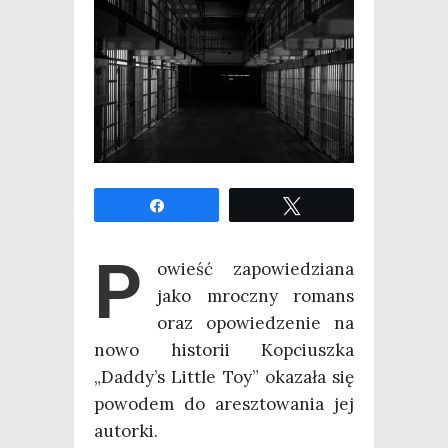
Udo­stęp­nij
Twe­etuj
P
owieść zapo­wie­dzia­na
jako mrocz­ny romans
oraz opo­wie­dze­nie na
nowo histo­rii Kop­ciusz­ka
„Daddy’s Lit­tle Toy” oka­za­ła się
powo­dem do aresz­to­wa­nia jej
autorki.