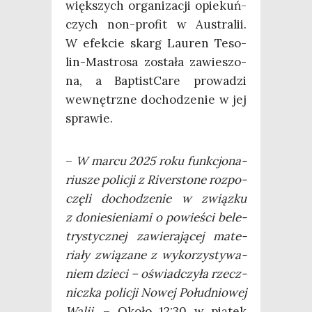
więk­szych orga­ni­za­cji opie­kuń­
czych non-pro­fit w Austra­lii.
W efek­cie skarg Lau­ren Teso­
lin-Mastro­sa zosta­ła zawie­szo­
na, a Bap­ti­st­Ca­re pro­wa­dzi
wewnętrz­ne docho­dze­nie w jej
sprawie.
–
W mar­cu 2025 roku funk­cjo­na­
riu­sze poli­cji z River­sto­ne roz­po­
czę­li docho­dze­nie w związ­ku
z donie­sie­nia­mi o powie­ści bele­
try­stycz­nej zawie­ra­ją­cej mate­
ria­ły zwią­za­ne z wyko­rzy­sty­wa­
niem dzie­ci – oświad­czy­ła rzecz­
nicz­ka poli­cji Nowej Połu­dnio­wej
Walii.
– Oko­ło 12:30 w pią­tek