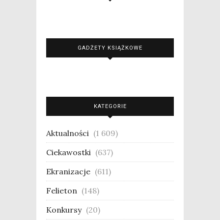
GADŻETY KSIĄŻKOWE
KATEGORIE
Aktualności
(1 609)
Ciekawostki
(637)
Ekranizacje
(611)
Felieton
(148)
Konkursy
(20)