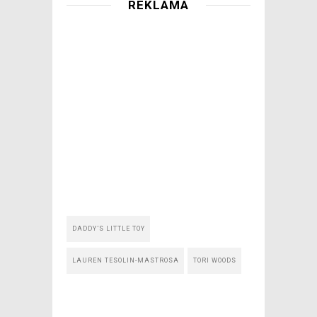
REKLAMA
DADDY’S LITTLE TOY
LAUREN TESOLIN-MASTROSA
TORI WOODS