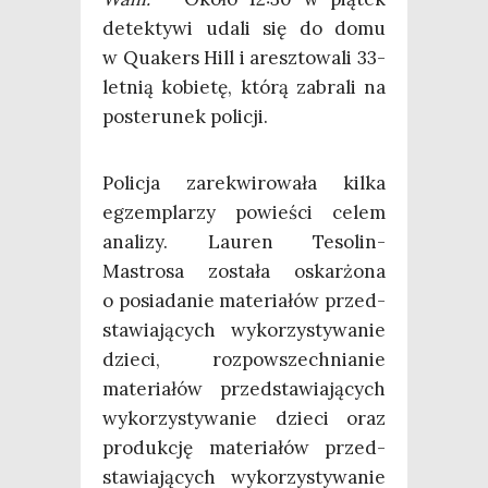
detek­ty­wi uda­li się do domu
w Quakers Hill i aresz­to­wa­li 33-
let­nią kobie­tę, któ­rą zabra­li na
poste­ru­nek policji.
Poli­cja zare­kwi­ro­wa­ła kil­ka
egzem­pla­rzy powie­ści celem
ana­li­zy. Lau­ren Teso­lin-
Mastro­sa zosta­ła oskar­żo­na
o posia­da­nie mate­ria­łów przed­
sta­wia­ją­cych wyko­rzy­sty­wa­nie
dzie­ci, roz­po­wszech­nia­nie
mate­ria­łów przed­sta­wia­ją­cych
wyko­rzy­sty­wa­nie dzie­ci oraz
pro­duk­cję mate­ria­łów przed­
sta­wia­ją­cych wyko­rzy­sty­wa­nie