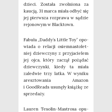
dzie­ci. Zosta­ła zwol­nio­na za
kau­cją, 31 mar­ca mia­ła odbyć się
jej pierw­sza roz­pra­wa w sądzie
rejo­no­wym w Blacktown.
Fabu­ła „Daddy’s Lit­tle Toy” opo­
wia­da o rela­cji osiem­na­sto­let­
niej dziew­czy­ny z przy­ja­cie­lem
jej ojca, któ­ry zaczął pożą­dać
dziew­czyn­ki, kie­dy ta mia­ła
zale­d­wie trzy lat­ka. W wyni­ku
aresz­to­wa­nia Ama­zon
i GoodRe­ads usu­nę­ły książ­kę ze
sprzedaży.
Lau­ren Teso­lin-Mastro­sa opu­