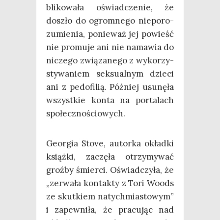
bli­ko­wa­ła oświad­cze­nie, że
doszło do ogrom­ne­go nie­po­ro­
zu­mie­nia, ponie­waż jej powieść
nie pro­mu­je ani nie nama­wia do
nicze­go zwią­za­ne­go z wyko­rzy­
sty­wa­niem sek­su­al­nym dzie­ci
ani z pedo­fi­lią. Póź­niej usu­nę­ła
wszyst­kie kon­ta na por­ta­lach
społecznościowych.
Geo­r­gia Sto­ve, autor­ka okład­ki
książ­ki, zaczę­ła otrzy­my­wać
groź­by śmier­ci. Oświad­czy­ła, że
„zerwa­ła kon­tak­ty z Tori Woods
ze skut­kiem natych­mia­sto­wym”
i zapew­ni­ła, że pra­cu­jąc nad