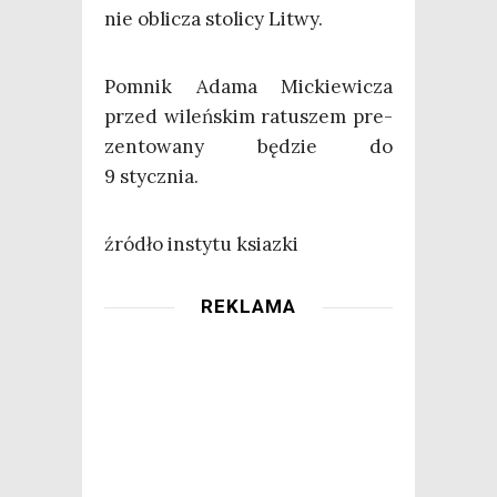
nie obli­cza sto­li­cy Litwy.
Pomnik Ada­ma Mic­kie­wi­cza
przed wileń­skim ratu­szem pre­
zen­to­wa­ny będzie do
9 stycznia.
źró­dło insty­tu ksiazki
REKLAMA