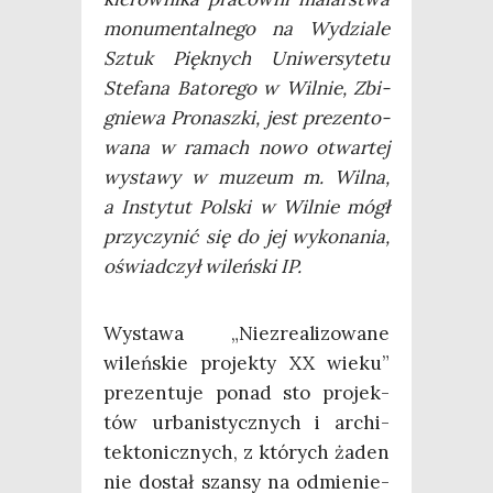
monu­men­tal­ne­go na Wydzia­le
Sztuk Pięk­nych Uni­wer­sy­te­tu
Ste­fa­na Bato­re­go w Wil­nie, Zbi­
gnie­wa Pro­nasz­ki, jest pre­zen­to­
wa­na w ramach nowo otwar­tej
wysta­wy w muzeum m. Wil­na,
a Insty­tut Pol­ski w Wil­nie mógł
przy­czy­nić się do jej wyko­na­nia,
oświad­czył wileń­ski IP.
Wysta­wa „Nie­zre­ali­zo­wa­ne
wileń­skie pro­jek­ty XX wie­ku”
pre­zen­tu­je ponad sto pro­jek­
tów urba­ni­stycz­nych i archi­
tek­to­nicz­nych, z któ­rych żaden
nie dostał szan­sy na odmie­nie­