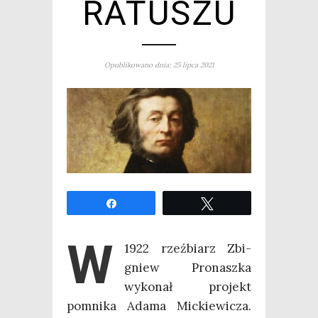
RATUSZU
Opublikowano dnia: 25 lipca 2021
Udo­stęp­nij
Twe­etuj
W
1922 rzeź­biarz Zbi­
gniew Pro­nasz­ka
wyko­nał pro­jekt
pomni­ka Ada­ma Mic­kie­wi­cza.