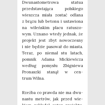
Dwu­na­sto­me­tro­wa sta­tua
przed­sta­wia­ją­ca pol­skie­go
wiesz­cza mia­ła zostać odla­na
z brą­zu lub beto­nu i usta­wio­na
na wileń­skim pla­cu ratu­szo­
wym. Uzna­no wte­dy jed­nak, że
pro­jekt jest zbyt nowo­cze­sny
i nie będzie paso­wał do mia­sta.
Teraz, po nie­mal stu latach,
pomnik Ada­ma Mic­kie­wi­cza
według pomy­słu Zbi­gnie­wa
Pro­nasz­ki sta­nął w cen­
trum Wilna.
Rzeź­ba co praw­da nie ma dwu­
na­stu metrów, jak przed wie­