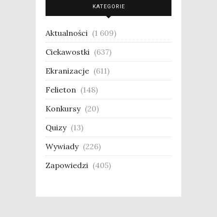
KATEGORIE
Aktualności
(1 609)
Ciekawostki
(637)
Ekranizacje
(611)
Felieton
(148)
Konkursy
(20)
Quizy
(13)
Wywiady
(226)
Zapowiedzi
(405)