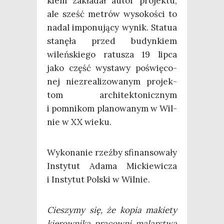
kiem zakła­dał autor pro­jek­tu,
ale sześć metrów wyso­ko­ści to
nadal impo­nu­ją­cy wynik. Sta­tua
sta­nę­ła przed budyn­kiem
wileń­skie­go ratu­sza 19 lip­ca
jako część wysta­wy poświę­co­
nej nie­zre­ali­zo­wa­nym pro­jek­
tom archi­tek­to­nicz­nym
i pomni­kom pla­no­wa­nym w Wil­
nie w XX wieku.
Wyko­na­nie rzeź­by sfi­nan­so­wa­ły
Insty­tut Ada­ma Mic­kie­wi­cza
i Insty­tut Pol­ski w Wilnie.
Cie­szy­my się, że kopia makie­ty
kie­row­ni­ka pra­cow­ni malar­stwa