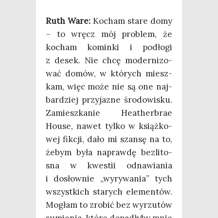
Ruth Ware:
Kocham sta­re domy
– to wręcz mój pro­blem, że
kocham komin­ki i pod­ło­gi
z desek. Nie chcę moder­ni­zo­
wać domów, w któ­rych miesz­
kam, więc może nie są one naj­
bar­dziej przy­ja­zne śro­do­wi­sku.
Zamiesz­ka­nie Heather­brae
House, nawet tyl­ko w książ­ko­
wej fik­cji, dało mi szan­sę na to,
żebym była napraw­dę bez­li­to­
sna w kwe­stii odna­wia­nia
i dosłow­nie „wyry­wa­nia” tych
wszyst­kich sta­rych ele­men­tów.
Mogłam to zro­bić bez wyrzu­tów
sumie­nia, któ­re dopa­dły­by mnie