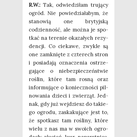
R.W.:
Tak, odwie­dzi­łam tru­ją­cy
ogród. Nie powie­dzia­ła­bym, że
sta­no­wią one bry­tyj­ską
codzien­ność, ale moż­na je spo­
tkać na tere­nie oka­za­łych rezy­
den­cji. Co cie­ka­we, zwy­kle są
one zamknię­te z czte­rech stron
i posia­da­ją ozna­cze­nia ostrze­
ga­ją­ce o nie­bez­pie­czeń­stwie
roślin, któ­re tam rosną oraz
infor­mu­ją­ce o koniecz­no­ści pil­
no­wa­nia dzie­ci i zwie­rząt. Jed­
nak, gdy już wej­dziesz do takie­
go ogro­du, zaska­ku­ją­ce jest to,
że spo­tkasz tam rośli­ny, któ­re
wie­lu z nas ma w swo­ich ogro­
dach: zło­cień, laur, naparst­ni­cę,