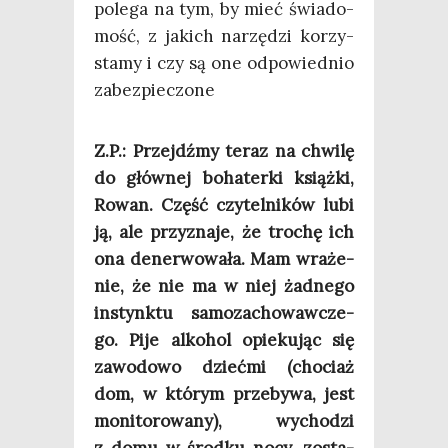
pole­ga na tym, by mieć świa­do­
mość, z jakich narzę­dzi korzy­
sta­my i czy są one odpo­wied­nio
zabezpieczone
Z.P.: Przejdź­my teraz na chwi­lę
do głów­nej boha­ter­ki książ­ki,
Rowan. Część czy­tel­ni­ków lubi
ją, ale przy­zna­je, że tro­chę ich
ona dener­wo­wa­ła. Mam wra­że­
nie, że nie ma w niej żad­ne­go
instynk­tu samo­za­cho­waw­cze­
go. Pije alko­hol opie­ku­jąc się
zawo­do­wo dzieć­mi (cho­ciaż
dom, w któ­rym prze­by­wa, jest
moni­to­ro­wa­ny), wycho­dzi
z domu w środ­ku nocy, zosta­