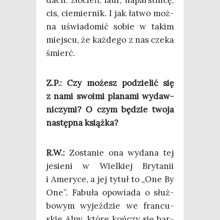
cis, cie­mier­nik. I jak łatwo moż­
na uświa­do­mić sobie w takim
miej­scu, że każ­de­go z nas cze­ka
śmierć.
Z.P.: Czy możesz podzie­lić się
z nami swo­imi pla­na­mi wydaw­
ni­czy­mi? O czym będzie two­ja
następ­na książka?
R.W.:
Zosta­nie ona wyda­na tej
jesie­ni w Wiel­kiej Bry­ta­nii
i Ame­ry­ce, a jej tytuł to „One By
One”. Fabu­ła opo­wia­da o służ­
bo­wym wyjeź­dzie we fran­cu­
skie Alpy, któ­re koń­czy się bar­