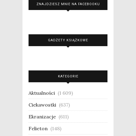
ZNAJDZIESZ MNIE NA FACEBOOKU
GADŻETY KSIĄŻKOWE
KATEGORIE
Aktualności
(1 609)
Ciekawostki
(637)
Ekranizacje
(611)
Felieton
(148)