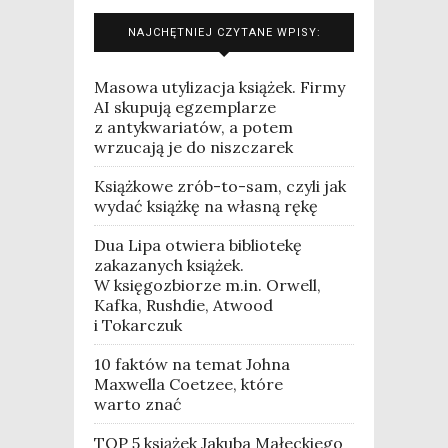
NAJCHĘTNIEJ CZYTANE WPISY:
Masowa utylizacja książek. Firmy
AI skupują egzemplarze
z antykwariatów, a potem
wrzucają je do niszczarek
Książkowe zrób-to-sam, czyli jak
wydać książkę na własną rękę
Dua Lipa otwiera bibliotekę
zakazanych książek.
W księgozbiorze m.in. Orwell,
Kafka, Rushdie, Atwood
i Tokarczuk
10 faktów na temat Johna
Maxwella Coetzee, które
warto znać
TOP 5 książek Jakuba Małeckiego