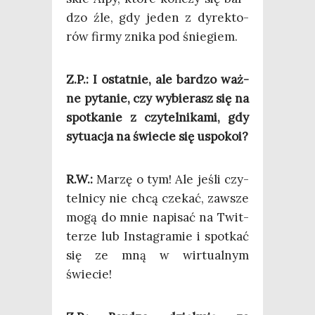
dzo źle, gdy jeden z dyrek­to­
rów fir­my zni­ka pod śniegiem.
Z.P.: I ostat­nie, ale bar­dzo waż­
ne pyta­nie, czy wybie­rasz się na
spo­tka­nie z czy­tel­ni­ka­mi, gdy
sytu­acja na świe­cie się uspokoi?
R.W.:
Marzę o tym! Ale jeśli czy­
tel­ni­cy nie chcą cze­kać, zawsze
mogą do mnie napi­sać na Twit­
te­rze lub Insta­gra­mie i spo­tkać
się ze mną w wir­tu­al­nym
świecie!