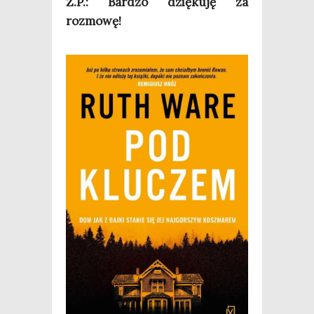
Z.P.: Bar­dzo dzię­ku­ję za
rozmowę!