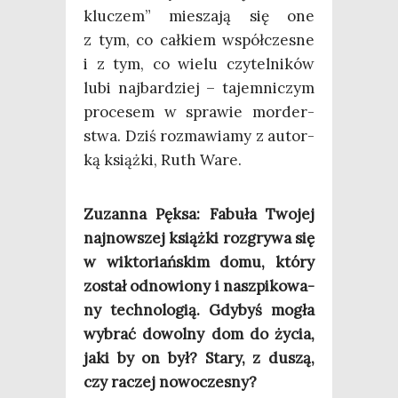
klu­czem” mie­sza­ją się one
z tym, co cał­kiem współ­cze­sne
i z tym, co wie­lu czy­tel­ni­ków
lubi naj­bar­dziej – tajem­ni­czym
pro­ce­sem w spra­wie mor­der­
stwa. Dziś roz­ma­wia­my z autor­
ką książ­ki, Ruth Ware.
Zuzan­na Pęk­sa: Fabu­ła Two­jej
naj­now­szej książ­ki roz­gry­wa się
w wik­to­riań­skim domu, któ­ry
został odno­wio­ny i naszpi­ko­wa­
ny tech­no­lo­gią. Gdy­byś mogła
wybrać dowol­ny dom do życia,
jaki by on był? Sta­ry, z duszą,
czy raczej nowoczesny?