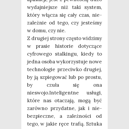
wydaj­niej­sze niż taki sys­tem,
któ­ry włą­cza się cały czas, nie­
za­leż­nie od tego, czy jeste­śmy
w domu, czy nie.
Z dru­giej stro­ny czę­sto widzi­my
w pra­sie histo­rie doty­czą­ce
cyfro­we­go stal­kin­gu, kie­dy to
jed­na oso­ba wyko­rzy­stu­je nowe
tech­no­lo­gie prze­ciw­ko dru­giej,
by ją szpie­go­wać lub po pro­stu,
by czu­ła się ona
nieswojo.Inteligentne usłu­gi,
któ­re nas ota­cza­ją, mogą być
zarów­no przy­dat­ne, jak i nie­
bez­piecz­ne, a zależ­no­ści od
tego, w jakie ręce tra­fią. Sztu­ka