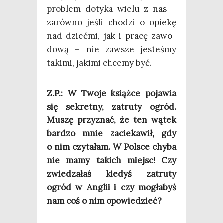
pro­blem doty­ka wie­lu z nas –
zarów­no jeśli cho­dzi o opie­kę
nad dzieć­mi, jak i pra­cę zawo­
do­wą – nie zawsze jeste­śmy
taki­mi, jaki­mi chce­my być.
Z.P.: W Two­je książ­ce poja­wia
się sekret­ny, zatru­ty ogród.
Muszę przy­znać, że ten wątek
bar­dzo mnie zacie­ka­wił, gdy
o nim czy­ta­łam. W Pol­sce chy­ba
nie mamy takich miejsc! Czy
zwie­dza­łaś kie­dyś zatru­ty
ogród w Anglii i czy mogła­byś
nam coś o nim opowiedzieć?