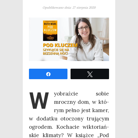
Opublikowano dnia: 27 sierpnia 2020
Udo­stęp­nij
Twe­etuj
W
yobraź­cie sobie
mrocz­ny dom, w któ­
rym peł­no jest kamer,
w dodat­ku oto­czo­ny tru­ją­cym
ogro­dem. Kocha­cie wik­to­riań­
skie kli­ma­ty? W książ­ce „Pod