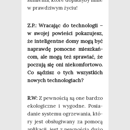
w praw­dzi­wym życiu!
Z.P.: Wra­ca­jąc do tech­no­lo­gii –
w swo­jej powie­ści poka­zu­jesz,
że inte­li­gent­ne domy mogą być
napraw­dę pomoc­ne miesz­kań­
com, ale mogą też spra­wiać, że
poczu­ją się oni nie­kom­for­to­wo.
Co sądzisz o tych wszyst­kich
nowych technologiach?
R.W:
Z pew­no­ścią są one bar­dzo
eko­lo­gicz­ne i wygod­ne. Posia­
da­nie sys­te­mu ogrze­wa­nia, któ­
ry jest obsłu­gi­wa­ny za pomo­cą
apli­ka­cji, jest z pew­no­ścią dużo