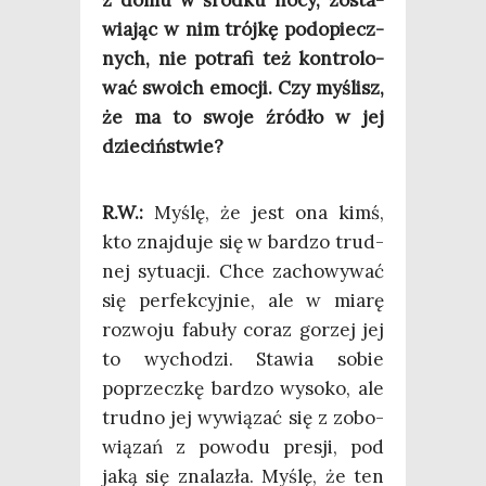
wia­jąc w nim trój­kę pod­opiecz­
nych, nie potra­fi też kon­tro­lo­
wać swo­ich emo­cji. Czy myślisz,
że ma to swo­je źró­dło w jej
dzieciństwie?
R.W.:
Myślę, że jest ona kimś,
kto znaj­du­je się w bar­dzo trud­
nej sytu­acji. Chce zacho­wy­wać
się per­fek­cyj­nie, ale w mia­rę
roz­wo­ju fabu­ły coraz gorzej jej
to wycho­dzi. Sta­wia sobie
poprzecz­kę bar­dzo wyso­ko, ale
trud­no jej wywią­zać się z zobo­
wią­zań z powo­du pre­sji, pod
jaką się zna­la­zła. Myślę, że ten