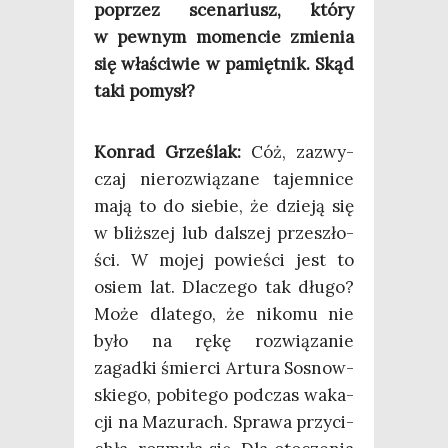
poprzez sce­na­riusz, któ­ry
w pew­nym momen­cie zmie­nia
się wła­ści­wie w pamięt­nik. Skąd
taki pomysł?
Kon­rad Grze­ślak:
Cóż, zazwy­
czaj nie­roz­wią­za­ne tajem­ni­ce
mają to do sie­bie, że dzie­ją się
w bliż­szej lub dal­szej prze­szło­
ści. W mojej powie­ści jest to
osiem lat. Dla­cze­go tak dłu­go?
Może dla­te­go, że niko­mu nie
było na rękę roz­wią­za­nie
zagad­ki śmier­ci Artu­ra Sosnow­
skie­go, pobi­te­go pod­czas waka­
cji na Mazu­rach. Spra­wa przy­ci­