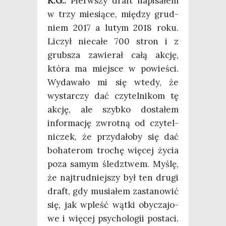
K.G.:
Pierw­szy draft napi­sa­łem
w trzy mie­sią­ce, mię­dzy grud­
niem 2017 a lutym 2018 roku.
Liczył nie­ca­łe 700 stron i z
grub­sza zawie­rał całą akcję,
któ­ra ma miej­sce w powie­ści.
Wyda­wa­ło mi się wte­dy, że
wystar­czy dać czy­tel­ni­kom tę
akcję, ale szyb­ko dosta­łem
infor­ma­cję zwrot­ną od czy­tel­
ni­czek, że przy­da­ło­by się dać
boha­te­rom tro­chę wię­cej życia
poza samym śledz­twem. Myślę,
że naj­trud­niej­szy był ten dru­gi
draft, gdy musia­łem zasta­no­wić
się, jak wpleść wąt­ki oby­cza­jo­
we i wię­cej psy­cho­lo­gii posta­ci.