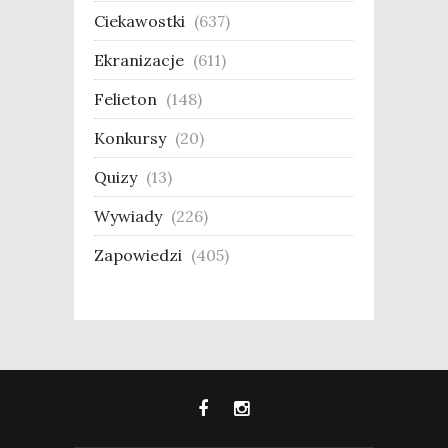
Ciekawostki
(637)
Ekranizacje
(611)
Felieton
(148)
Konkursy
(20)
Quizy
(13)
Wywiady
(226)
Zapowiedzi
(405)