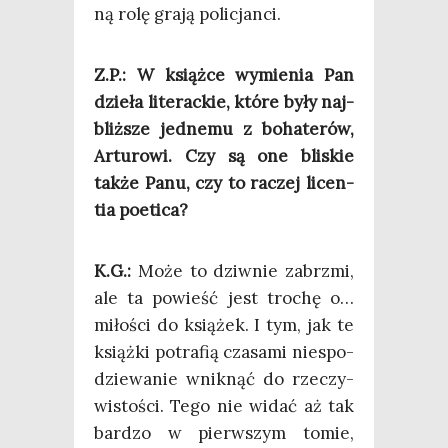
ną rolę gra­ją policjanci.
Z.P.: W książ­ce wymie­nia Pan
dzie­ła lite­rac­kie, któ­re były naj­
bliż­sze jed­ne­mu z boha­te­rów,
Artu­ro­wi. Czy są one bli­skie
tak­że Panu, czy to raczej licen­
tia poetica?
K.G.:
Może to dziw­nie zabrzmi,
ale ta powieść jest tro­chę o…
miło­ści do ksią­żek. I tym, jak te
książ­ki potra­fią cza­sa­mi nie­spo­
dzie­wa­nie wnik­nąć do rze­czy­
wi­sto­ści. Tego nie widać aż tak
bar­dzo w pierw­szym tomie,