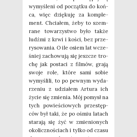
wymy­śle­ni od począt­ku do koń­
ca, więc dzię­ku­ję za kom­ple­
ment. Chcia­łem, żeby to szem­
ra­ne towa­rzy­stwo było tak­że
ludź­mi z krwi i kości, bez prze­
ry­so­wa­nia. O ile osiem lat wcze­
śniej zacho­wu­ją się jesz­cze tro­
chę jak posta­ci z fil­mów, gra­ją
swo­je role, któ­re sami sobie
wymy­śli­li, to po pew­nym wyda­
rze­niu z udzia­łem Artu­ra ich
życie się zmie­nia. Mój pomysł na
tych powie­ścio­wych prze­stęp­
ców był taki, że po ośmiu latach
sta­ra­ją się żyć w zmie­nio­nych
oko­licz­no­ściach i tyl­ko od cza­su