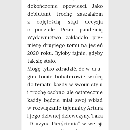
dokoń­cze­nie opo­wie­ści. Jako
debiu­tant tro­chę zasza­la­łem
z obję­to­ścią, stąd decy­zja
o podzia­le. Przed pan­de­mią
Wydaw­nic­two zakła­da­ło pre­
mie­rę dru­gie­go tomu na jesień
2020 roku. Było­by faj­nie, gdy­by
tak się stało.
Mogę tyl­ko zdra­dzić, że w dru­
gim tomie boha­te­ro­wie wró­cą
do tema­tu każ­dy w swo­im sty­lu
i tro­chę osob­no, ale osta­tecz­nie
każ­dy będzie miał swój wkład
w roz­wią­za­nie tajem­ni­cy Artu­ra
i jego dziw­nej dziew­czy­ny. Taka
„Dru­ży­na Pier­ście­nia” w wer­sji