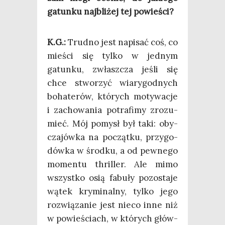
gatun­ku naj­bli­żej tej powieści?
K.G.:
Trud­no jest napi­sać coś, co
mie­ści się tyl­ko w jed­nym
gatun­ku, zwłasz­cza jeśli się
chce stwo­rzyć wia­ry­god­nych
boha­te­rów, któ­rych moty­wa­cje
i zacho­wa­nia potra­fi­my zro­zu­
mieć. Mój pomysł był taki: oby­
cza­jów­ka na począt­ku, przy­go­
dów­ka w środ­ku, a od pew­ne­go
momen­tu thril­ler. Ale mimo
wszyst­ko osią fabu­ły pozo­sta­je
wątek kry­mi­nal­ny, tyl­ko jego
roz­wią­za­nie jest nie­co inne niż
w powie­ściach, w któ­rych głów­