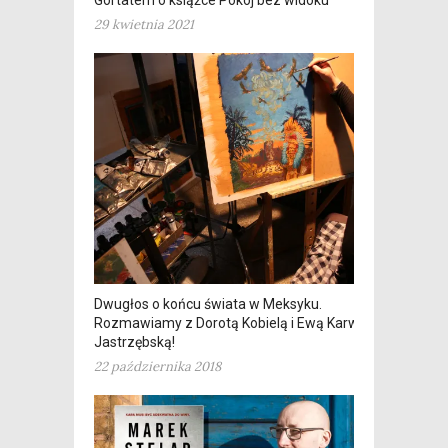
Gortatem o książce Pokój bez widoku
29 kwietnia 2021
Dwugłos o końcu świata w Meksyku.
Rozmawiamy z Dorotą Kobielą i Ewą Karwan
Jastrzębską!
22 października 2018