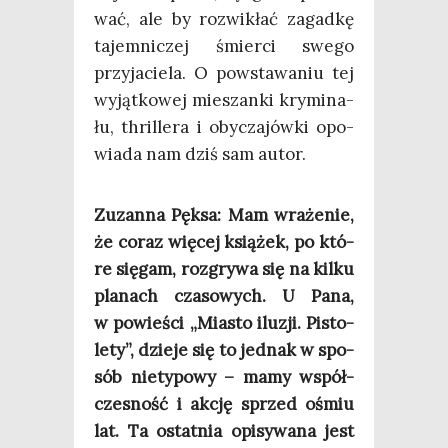
wać, ale by roz­wi­kłać zagad­kę
tajem­ni­czej śmier­ci swe­go
przy­ja­cie­la. O powsta­wa­niu tej
wyjąt­ko­wej mie­szan­ki kry­mi­na­
łu, thril­le­ra i oby­cza­jów­ki opo­
wia­da nam dziś sam autor.
Zuzan­na Pęk­sa: Mam wra­że­nie,
że coraz wię­cej ksią­żek, po któ­
re się­gam, roz­gry­wa się na kil­ku
pla­nach cza­so­wych. U Pana,
w powie­ści „Mia­sto ilu­zji. Pisto­
le­ty”, dzie­je się to jed­nak w spo­
sób nie­ty­po­wy – mamy współ­
cze­sność i akcję sprzed ośmiu
lat. Ta ostat­nia opi­sy­wa­na jest