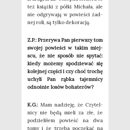
też książ­ki z pół­ki Micha­ła, ale
nie odgry­wa­ją w powie­ści żad­
nej roli, są tyl­ko dekoracją.
Z.P.: Prze­ry­wa Pan pierw­szy tom
swo­jej powie­ści w takim miej­
scu, że nie spo­sób nie spy­tać:
kie­dy może­my spo­dzie­wać się
kolej­nej czę­ści i czy choć tro­chę
uchy­li Pan rąb­ka tajem­ni­cy
odno­śnie losów bohaterów?
K.G.:
Mam nadzie­ję, że Czy­tel­
ni­cy nie będą mie­li za złe, że
podzie­li­łem powieść na dwa
tomy i że trze­ba pocze­kać na