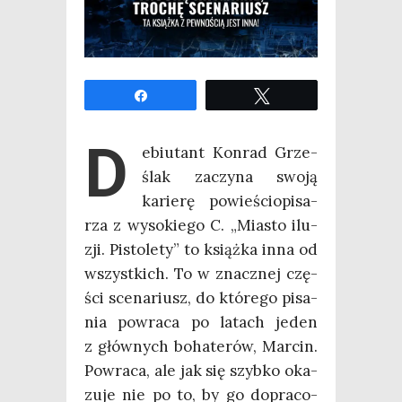
Udo­stęp­nij
Twe­etuj
D
ebiu­tant Kon­rad Grze­
ślak zaczy­na swo­ją
karie­rę powie­ścio­pi­sa­
rza z wyso­kie­go C. „Mia­sto ilu­
zji. Pisto­le­ty” to książ­ka inna od
wszyst­kich. To w znacz­nej czę­
ści sce­na­riusz, do któ­re­go pisa­
nia powra­ca po latach jeden
z głów­nych boha­te­rów, Mar­cin.
Powra­ca, ale jak się szyb­ko oka­
zu­je nie po to, by go dopra­co­