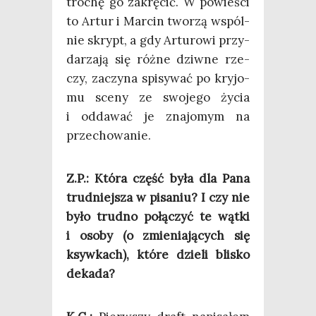
tro­chę go zakrę­cić. W powie­ści
to Artur i Mar­cin two­rzą wspól­
nie skrypt, a gdy Artu­ro­wi przy­
da­rza­ją się róż­ne dziw­ne rze­
czy, zaczy­na spi­sy­wać po kry­jo­
mu sce­ny ze swo­je­go życia
i odda­wać je zna­jo­mym na
przechowanie.
Z.P.: Któ­ra część była dla Pana
trud­niej­sza w pisa­niu? I czy nie
było trud­no połą­czyć te wąt­ki
i oso­by (o zmie­nia­ją­cych się
ksyw­kach), któ­re dzie­li bli­sko
dekada?