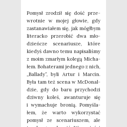
Pomysł zro­dził się dość prze­
wrot­nie w mojej gło­wie, gdy
zasta­na­wia­łem się, jak mógł­bym
lite­rac­ko prze­ro­bić dwa mło­
dzień­cze sce­na­riu­sze, któ­re
kie­dyś daw­no temu napi­sa­li­śmy
z moim zmar­łym kole­gą Micha­
łem. Boha­te­ra­mi jed­ne­go z nich,
„Bal­la­dy”, byli Artur i Mar­cin.
Była tam też sce­na w McDo­nal­
dzie, gdy do baru przy­cho­dzi
dziw­ny koleś, awan­tu­ru­je się
i wyma­chu­je bro­nią. Pomy­śla­
łem, że war­to wyko­rzy­stać
pomysł ze sce­na­riu­szem, ale