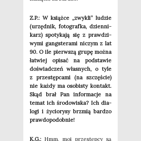
Z.P.: W książ­ce „zwy­kli” ludzie
(urzęd­nik, foto­graf­ka, dzien­ni­
karz) spo­ty­ka­ją się z praw­dzi­
wy­mi gang­ste­ra­mi niczym z lat
90. O ile pierw­szą gru­pę moż­na
łatwiej opi­sać na pod­sta­wie
doświad­czeń wła­snych, o tyle
z prze­stęp­ca­mi (na szczę­ście)
nie każ­dy ma oso­bi­sty kon­takt.
Skąd brał Pan infor­ma­cje na
temat ich śro­do­wi­ska? Ich dia­
lo­gi i życio­ry­sy brzmią bar­dzo
prawdopodobnie!
K.G.:
Hmm, moi prze­stęp­cy są