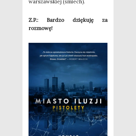
war­szaw­skiej (śmiech).
Z.P.: Bar­dzo dzię­ku­ję za
rozmowę!