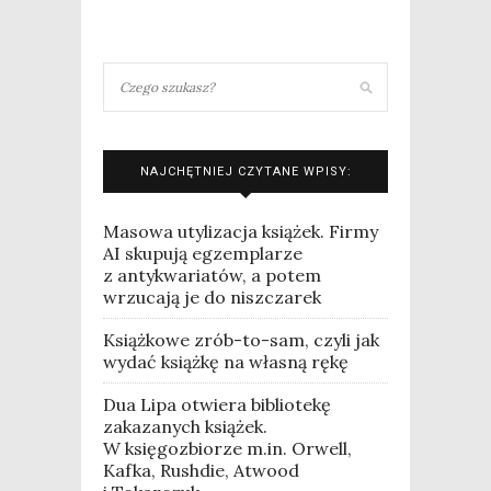
NAJCHĘTNIEJ CZYTANE WPISY:
Masowa utylizacja książek. Firmy
AI skupują egzemplarze
z antykwariatów, a potem
wrzucają je do niszczarek
Książkowe zrób-to-sam, czyli jak
wydać książkę na własną rękę
Dua Lipa otwiera bibliotekę
zakazanych książek.
W księgozbiorze m.in. Orwell,
Kafka, Rushdie, Atwood