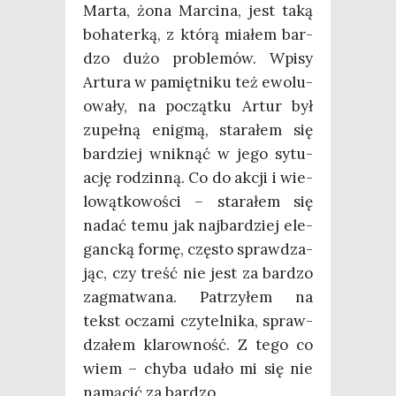
Mar­ta, żona Mar­ci­na, jest taką
boha­ter­ką, z któ­rą mia­łem bar­
dzo dużo pro­ble­mów. Wpi­sy
Artu­ra w pamięt­ni­ku też ewo­lu­
owa­ły, na począt­ku Artur był
zupeł­ną enig­mą, sta­ra­łem się
bar­dziej wnik­nąć w jego sytu­
ację rodzin­ną. Co do akcji i wie­
lo­wąt­ko­wo­ści – sta­ra­łem się
nadać temu jak naj­bar­dziej ele­
ganc­ką for­mę, czę­sto spraw­dza­
jąc, czy treść nie jest za bar­dzo
zagma­twa­na. Patrzy­łem na
tekst ocza­mi czy­tel­ni­ka, spraw­
dza­łem kla­row­ność. Z tego co
wiem – chy­ba uda­ło mi się nie
namą­cić za bardzo.