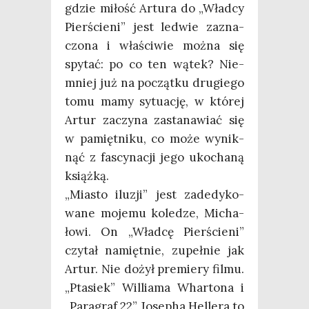
gdzie miłość Artu­ra do „Wład­cy
Pier­ście­ni” jest led­wie zazna­
czo­na i wła­ści­wie moż­na się
spy­tać: po co ten wątek? Nie­
mniej już na począt­ku dru­gie­go
tomu mamy sytu­ację, w któ­rej
Artur zaczy­na zasta­na­wiać się
w pamięt­ni­ku, co może wynik­
nąć z fascy­na­cji jego uko­cha­ną
książką.
„Mia­sto ilu­zji” jest zade­dy­ko­
wa­ne moje­mu kole­dze, Micha­
ło­wi. On „Wład­cę Pier­ście­ni”
czy­tał namięt­nie, zupeł­nie jak
Artur. Nie dożył pre­mie­ry fil­mu.
„Pta­siek” Wil­lia­ma Whar­to­na i
„Para­graf 22” Jose­pha Hel­le­ra to