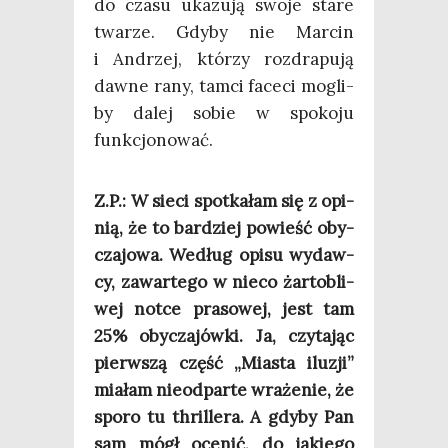
do cza­su uka­zu­ją swo­je sta­re
twa­rze. Gdy­by nie Mar­cin
i Andrzej, któ­rzy roz­dra­pu­ją
daw­ne rany, tam­ci face­ci mogli­
by dalej sobie w spo­ko­ju
funkcjonować.
Z.P.: W sie­ci spo­tka­łam się z opi­
nią, że to bar­dziej powieść oby­
cza­jo­wa. Według opi­su wydaw­
cy, zawar­te­go w nie­co żar­to­bli­
wej not­ce pra­so­wej, jest tam
25% oby­cza­jów­ki. Ja, czy­ta­jąc
pierw­szą część „Mia­sta ilu­zji”
mia­łam nie­od­par­te wra­że­nie, że
spo­ro tu thril­le­ra. A gdy­by Pan
sam mógł oce­nić, do jakie­go