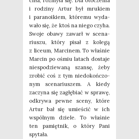
chła, roz­my­ła się. Dla oto­cze­nia
i rodzi­ny Artur był mru­kiem
i para­no­ikiem, któ­re­mu wyda­
wa­ło się, że ktoś na nie­go czy­ha.
Swo­je oba­wy zawarł w sce­na­
riu­szu, któ­ry pisał z kole­gą
z liceum, Mar­ci­nem. To wła­śnie
Mar­cin po ośmiu latach dosta­je
nie­spo­dzie­wa­ną szan­sę, żeby
zro­bić coś z tym nie­do­koń­czo­
nym sce­na­riu­szem. A kie­dy
zaczy­na się zagłę­biać w spra­wę,
odkry­wa pew­ne sce­ny, któ­re
Artur bał się umie­ścić w ich
wspól­nym dzie­le. To wła­śnie
ten pamięt­nik, o któ­ry Pani
spytała.