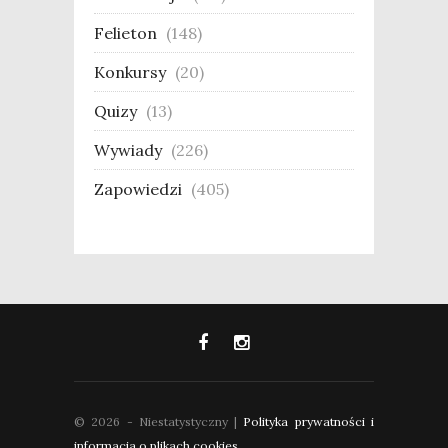
Felieton
(148)
Konkursy
(20)
Quizy
(13)
Wywiady
(226)
Zapowiedzi
(405)
© 2026 - Niestatystyczny |
Polityka prywatności i
informacja o plikach cookies