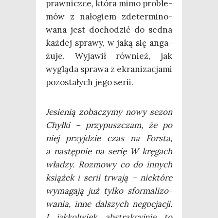
praw­nicz­ce, któ­ra mimo pro­ble­
mów z nało­giem zde­ter­mi­no­
wa­na jest docho­dzić do sed­na
każ­dej spra­wy, w jaką się anga­
żu­je. Wyja­wił rów­nież, jak
wyglą­da spra­wa z ekra­ni­za­cja­mi
pozo­sta­łych jego serii.
Jesie­nią zoba­czy­my nowy sezon
Chył­ki – przy­pusz­czam, że po
niej przyj­dzie czas na For­sta,
a następ­nie na serię W krę­gach
wła­dzy. Roz­mo­wy co do innych
ksią­żek i serii trwa­ją – nie­któ­re
wyma­ga­ją już tyl­ko sfor­ma­li­zo­
wa­nia, inne dal­szych nego­cja­cji.
I jak­kol­wiek abs­trak­cyj­nie to