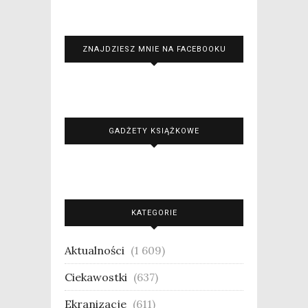
ZNAJDZIESZ MNIE NA FACEBOOKU
GADŻETY KSIĄŻKOWE
KATEGORIE
Aktualności
(1 609)
Ciekawostki
(637)
Ekranizacje
(611)