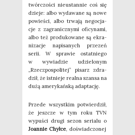
twór­czo­ści nie­ustan­nie coś się
dzie­je: albo wyda­wa­ne są nowe
powie­ści, albo trwa­ją nego­cja­
cje z zagra­nicz­ny­mi ofi­cy­na­mi,
albo też pro­du­ko­wa­ne są ekra­
ni­za­cje napi­sa­nych prze­zeń
serii. W spra­wie ostat­nie­go
w wywia­dzie udzie­lo­nym
„Rzecz­po­spo­li­tej” pisarz zdra­
dził, że ist­nie­je real­na szan­sa na
dużą ame­ry­kań­ską adaptację.
Przede wszyst­kim potwier­dził,
że jesz­cze w tym roku TVN
wypu­ści dru­gi sezon seria­lu o
Joan­nie Chył­ce
, doświad­czo­nej