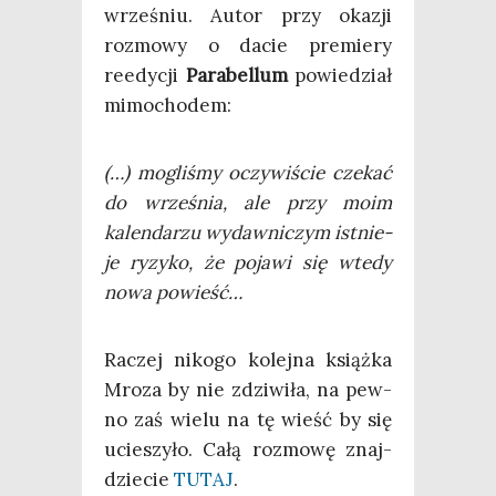
wrze­śniu. Autor przy oka­zji
roz­mo­wy o dacie pre­mie­ry
reedy­cji
Para­bel­lum
powie­dział
mimochodem:
(…) mogli­śmy oczy­wi­ście cze­kać
do wrze­śnia, ale przy moim
kalen­da­rzu wydaw­ni­czym ist­nie­
je ryzy­ko, że poja­wi się wte­dy
nowa powieść…
Raczej niko­go kolej­na książ­ka
Mro­za by nie zdzi­wi­ła, na pew­
no zaś wie­lu na tę wieść by się
ucie­szy­ło. Całą roz­mo­wę znaj­
dzie­cie
TUTAJ
.