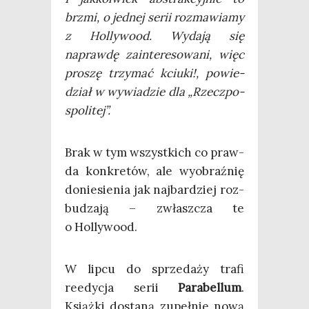
brzmi, o jed­nej serii roz­ma­wia­my
z Hol­ly­wo­od. Wyda­ją się
napraw­dę zain­te­re­so­wa­ni, więc
pro­szę trzy­mać kciu­ki!, powie­
dział w wywia­dzie dla „Rzecz­po­
spo­li­tej”.
Brak w tym wszyst­kich co praw­
da kon­kre­tów, ale wyobraź­nię
donie­sie­nia jak naj­bar­dziej roz­
bu­dza­ją – zwłasz­cza te
o Hollywood.
W lip­cu do sprze­da­ży tra­fi
reedy­cja serii
Para­bel­lum
.
Książ­ki dosta­ną zupeł­nie nową