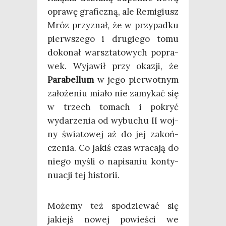
opra­wę gra­ficz­ną, ale Remi­giusz
Mróz przy­znał, że w przy­pad­ku
pierw­sze­go i dru­gie­go tomu
doko­nał warsz­ta­to­wych popra­
wek. Wyja­wił przy oka­zji, że
Para­bel­lum
w jego pier­wot­nym
zało­że­niu mia­ło nie zamy­kać się
w trzech tomach i pokryć
wyda­rze­nia od wybu­chu II woj­
ny świa­to­wej aż do jej zakoń­
cze­nia. Co jakiś czas wra­ca­ją do
nie­go myśli o napi­sa­niu kon­ty­
nu­acji tej historii.
Może­my też spo­dzie­wać się
jakiejś nowej powie­ści we