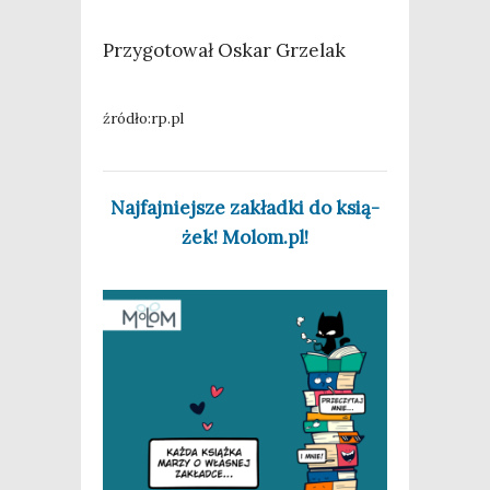
Przy­go­to­wał Oskar Grzelak
źródło:rp.pl
Naj­faj­niej­sze zakład­ki do ksią­
żek! Molom.pl!