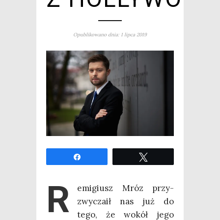
Opublikowano dnia: 1 lipca 2019
Udo­stęp­nij
Twe­etuj
R
emi­giusz Mróz przy­
zwy­cza­ił nas już do
tego, że wokół jego