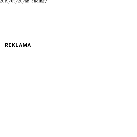
g/2019/05/20/an-ending/
REKLAMA