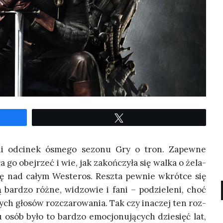
Twe­etuj
t­ni odci­nek ósme­go sezo­nu Gry o tron. Zapew­ne
a go obej­rzeć i wie, jak zakoń­czy­ła się wal­ka o żela­
zę nad całym Weste­ros. Resz­ta pew­nie wkrót­ce się
ą bar­dzo róż­ne, widzo­wie i fani – podzie­le­ni, choć
ych gło­sów roz­cza­ro­wa­nia. Tak czy ina­czej ten roz­
 osób było to bar­dzo emo­cjo­nu­ją­cych dzie­sięć lat,