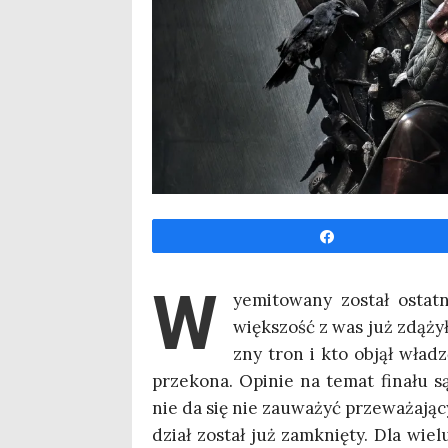
Udo­stęp­nij
W
yemi­to­wa­ny został osta
więk­szość z was już zdą­ży­ł
zny tron i kto objął wła­d
prze­ko­na. Opi­nie na temat fina­łu s
nie da się nie zauwa­żyć prze­wa­ża­ją­c
dział został już zamknię­ty. Dla wie­lu