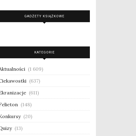
GADŻETY KSIĄŻKOWE
KATEGORIE
Aktualności
(1 609)
Ciekawostki
(637)
Ekranizacje
(611)
Felieton
(148)
Konkursy
(20)
Quizy
(13)