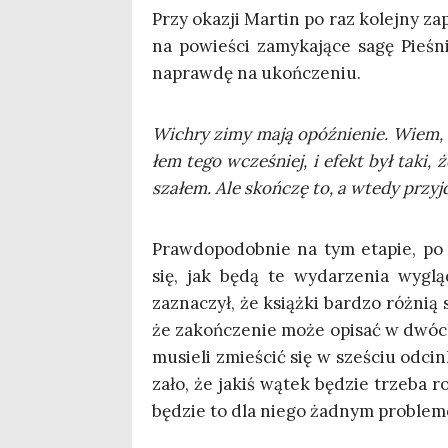
Przy oka­zji Mar­tin po raz kolej­ny zap
na powie­ści zamy­ka­ją­ce sagę Pie­ś
napraw­dę na ukończeniu.
Wichry zimy mają opóź­nie­nie. Wiem, 
łem tego wcze­śniej, i efekt był taki, ż
sza­łem. Ale skoń­czę to, a wte­dy przyj
Praw­do­po­dob­nie na tym eta­pie, po o
się, jak będą te wyda­rze­nia wyglą
zazna­czył, że książ­ki bar­dzo róż­nią
że zakoń­cze­nie może opi­sać w dwóc
musie­li zmie­ścić się w sze­ściu odcin
za­ło, że jakiś wątek będzie trze­ba r
będzie to dla nie­go żad­nym pro­ble­