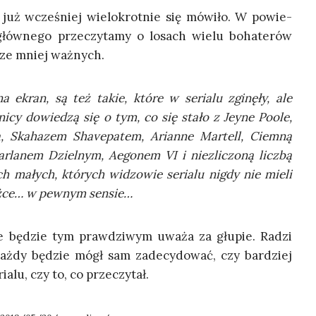
 już wcze­śniej wie­lo­krot­nie się mówi­ło. W powie­
ów­ne­go prze­czy­ta­my o losach wie­lu boha­te­rów
­cze mniej ważnych.
na ekran, są też takie, któ­re w seria­lu zgi­nę­ły, ale
i­cy dowie­dzą się o tym, co się sta­ło z Jey­ne Poole,
ą, Ska­ha­zem Sha­ve­pa­tem, Arian­ne Mar­tell, Ciem­ną
r­la­nem Dziel­nym, Aego­nem VI i nie­zli­czo­ną licz­bą
ych małych, któ­rych widzo­wie seria­lu nigdy nie mie­li
roż­ce… w pew­nym sensie…
nie będzie tym praw­dzi­wym uwa­ża za głu­pie. Radzi
każ­dy będzie mógł sam zade­cy­do­wać, czy bar­dziej
ia­lu, czy to, co przeczytał.