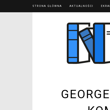
STRONA GŁÓWNA
AKTUALNOŚCI
EKRA
GEORGE