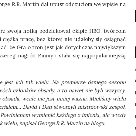
­r­ge R.R. Mar­tin dał upust odczu­ciom we wpi­sie na
rz swo­ją not­ką podzię­ko­wał eki­pie HBO, twór­com
i cięż­ką pra­cę, bez któ­rej nie uda­ło­by się osią­gnąć
ać, że Gra o tron jest jak dotych­czas naj­więk­szym
sze­reg nagród Emmy i sta­ła się naj­po­pu­lar­niej­szą
 jest ich tak wie­lu. Na pre­mie­rze ósme­go sezo­nu
óch człon­ków obsa­dy, a to nawet nie byli wszy­scy.
obsa­da, wca­le nie jest mniej waż­na. Mie­li­śmy wie­lu
seria­lem… David i Dan stwo­rzy­li mistrzow­ski zespół.
i. Powi­nie­nem wymie­nić każ­de­go z imie­nia, ale wte­dy
ie­lu, napi­sał Geo­r­ge R.R. Mar­tin na blogu.