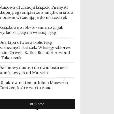
Masowa utylizacja książek. Firmy AI
skupują egzemplarze z antykwariatów,
a potem wrzucają je do niszczarek
Książkowe zrób-to-sam, czyli jak
wydać książkę na własną rękę
Dua Lipa otwiera bibliotekę
zakazanych książek. W księgozbiorze
m.in. Orwell, Kafka, Rushdie, Atwood
i Tokarczuk
Darmowy dostęp do dwunastu serii
komiksowych od Marvela
10 faktów na temat Johna Maxwella
Coetzee, które warto znać
REKLAMA