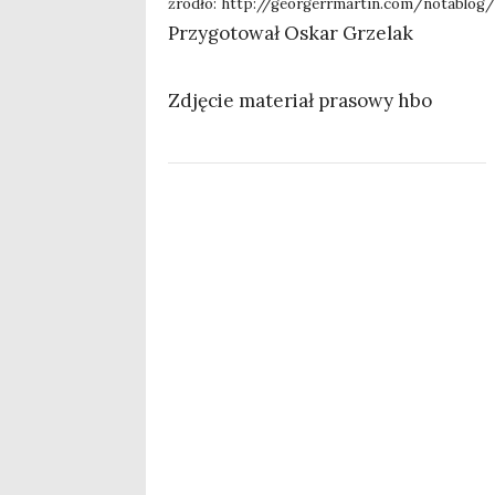
źró­dło: http://georgerrmartin.com/notablo
Przy­go­to­wał Oskar Grzelak
Zdję­cie mate­riał pra­so­wy hbo