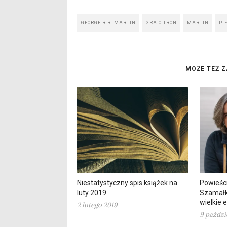
GEORGE R.R. MARTIN
GRA O TRON
MARTIN
PI
MOŻE TEŻ Z
Niestatystyczny spis książek na
Powieśc
luty 2019
Szamałka
wielkie 
2 lutego 2019
9 paździ