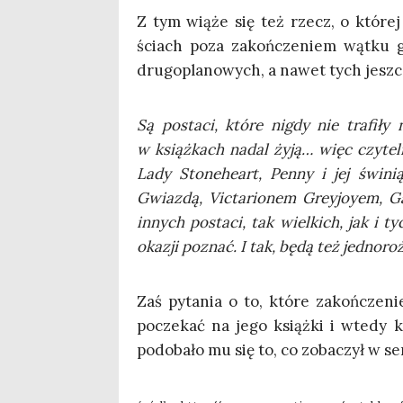
Z tym wią­że się też rzecz, o któ­rej
ściach poza zakoń­cze­niem wąt­ku gł
dru­go­pla­no­wych, a nawet tych jesz
Są posta­ci, któ­re nigdy nie tra­fi­ły 
w książ­kach nadal żyją… więc czy­tel­n
Lady Sto­ne­he­art, Pen­ny i jej świ­ni
Gwiaz­dą, Vic­ta­rio­nem Grey­joy­em, Ga
innych posta­ci, tak wiel­kich, jak i t
oka­zji poznać. I tak, będą też jed­no­
Zaś pyta­nia o to, któ­re zakoń­cze­
pocze­kać na jego książ­ki i wte­dy 
podo­ba­ło mu się to, co zoba­czył w ser