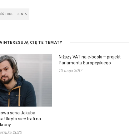
EŚŃ LODU I OGNIA
AINTERESUJĄ CIĘ TE TEMATY
Niższy VAT na e‑booki – projekt
Parlamentu Europejskiego
10 maja 2017
iowa seria Jakuba
 Ukryta sieć trafi na
ekrany
ernika 2020