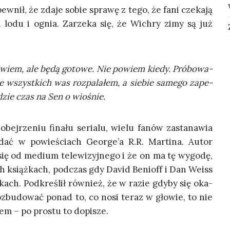
ew­nił, że zda­je sobie spra­wę z tego, że fani cze­ka­ją
ni lodu i ognia. Zarze­ka się, że Wichry zimy są już
wiem, ale będą goto­we. Nie powiem kie­dy. Pró­bo­wa­
e wszyst­kich was roz­pa­la­łem, a sie­bie same­go zape­
­dzie czas na Sen o wiośnie.
bej­rze­niu fina­łu seria­lu, wie­lu fanów zasta­na­wia
­dać w powie­ściach George’a R.R. Mar­ti­na. Autor
 się od medium tele­wi­zyj­ne­go i że on ma tę wygo­dę,
h książ­kach, pod­czas gdy David Benioff i Dan Weiss
­kach. Pod­kre­ślił rów­nież, że w razie gdy­by się oka­
oz­bu­do­wać ponad to, co nosi teraz w gło­wie, to nie
mem – po pro­stu to dopisze.