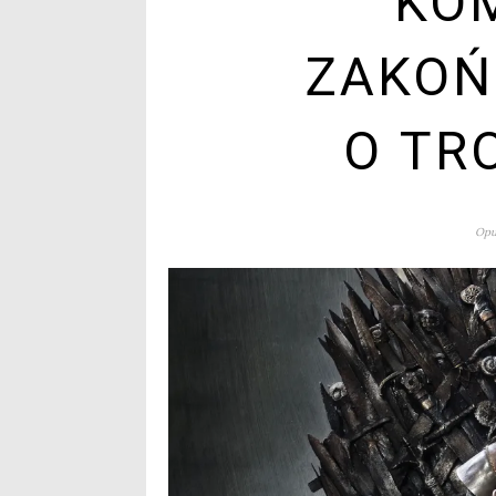
KO
ZAKOŃ
O TR
Opu