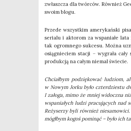
zwłasz­cza dla twór­ców. Rów­nież Geo
swo­im blogu.
Przede wszyst­kim ame­ry­kań­ski pisa
seria­lu i akto­rom za wspa­nia­łe lata 
tak ogrom­ne­go suk­ce­su. Moż­na uzn
osią­gnie­ciem sta­cji – wygra­ła cały 
pro­duk­cją na całym nie­mal świecie.
Chciał­bym podzię­ko­wać ludziom, ale
w Nowym Jor­ku było czter­dzie­stu dw
I zało­ga, mimo że mniej widocz­na niż 
wspa­nia­łych ludzi pra­cu­ją­cych nad 
Reży­se­rzy byli rów­nież nie­sa­mo­wi­c
mógł­bym kogoś pomi­nąć – było ich tak w