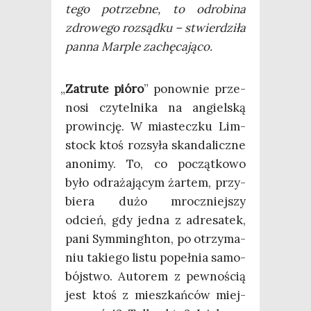
tego potrzeb­ne, to odro­bi­na
zdro­we­go roz­sąd­ku – stwier­dzi­ła
pan­na Mar­ple zachęcająco.
„
Zatru­te pió­ro
” ponow­nie prze­
no­si czy­tel­ni­ka na angiel­ską
pro­win­cję. W mia­stecz­ku Lim­
stock ktoś roz­sy­ła skan­da­licz­ne
ano­ni­my. To, co począt­ko­wo
było odra­ża­ją­cym żar­tem, przy­
bie­ra dużo mrocz­niej­szy
odcień, gdy jed­na z adre­sa­tek,
pani Sym­min­gh­ton, po otrzy­ma­
niu takie­go listu popeł­nia samo­
bój­stwo. Auto­rem z pew­no­ścią
jest ktoś z miesz­kań­ców miej­