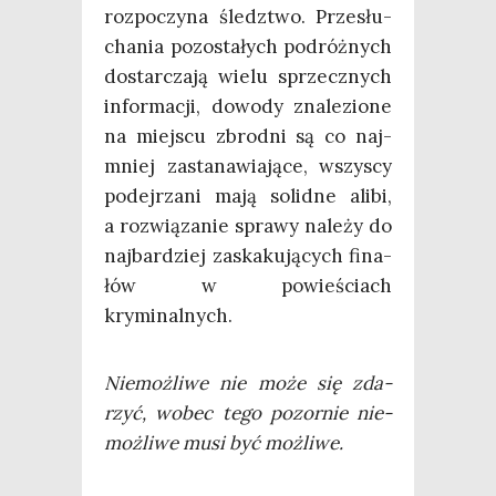
roz­po­czy­na śledz­two. Prze­słu­
cha­nia pozo­sta­łych podróż­nych
dostar­cza­ją wie­lu sprzecz­nych
infor­ma­cji, dowo­dy zna­le­zio­ne
na miej­scu zbrod­ni są co naj­
mniej zasta­na­wia­ją­ce, wszy­scy
podej­rza­ni mają solid­ne ali­bi,
a roz­wią­za­nie spra­wy nale­ży do
naj­bar­dziej zaska­ku­ją­cych fina­
łów w powie­ściach
kryminalnych.
Nie­moż­li­we nie może się zda­
rzyć, wobec tego pozor­nie nie­
moż­li­we musi być możliwe.