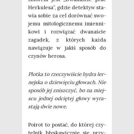
Her­ku­le­sa”, gdzie detek­tyw sta­
wia sobie za cel dorów­nać swo­
je­mu mito­lo­gicz­ne­mu imien­ni­
ko­wi i roz­wią­zać dwa­na­ście
zaga­dek, z któ­rych każ­da
nawią­zu­je w jakiś spo­sób do
czy­nów herosa.
Plot­ka to rze­czy­wi­ście hydra ler­
nej­ska o dzie­wię­ciu gło­wach. Nie
spo­sób jej znisz­czyć, bo na miej­
scu jed­nej odcię­tej gło­wy wyra­
sta­ją dwie nowe.
Poirot to postać, do któ­rej czy­
tel­nik bły­ska­wicz­nie się przy­