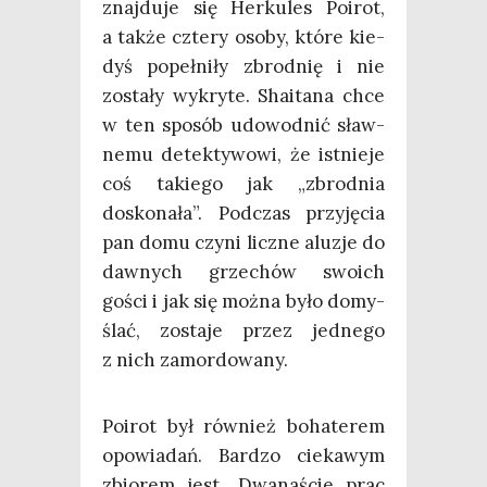
znaj­du­je się Her­ku­les Poirot,
a tak­że czte­ry oso­by, któ­re kie­
dyś popeł­ni­ły zbrod­nię i nie
zosta­ły wykry­te. Sha­ita­na chce
w ten spo­sób udo­wod­nić sław­
ne­mu detek­ty­wo­wi, że ist­nie­je
coś takie­go jak „zbrod­nia
dosko­na­ła”. Pod­czas przy­ję­cia
pan domu czy­ni licz­ne alu­zje do
daw­nych grze­chów swo­ich
gości i jak się moż­na było domy­
ślać, zosta­je przez jed­ne­go
z nich zamordowany.
Poirot był rów­nież boha­te­rem
opo­wia­dań. Bar­dzo cie­ka­wym
zbio­rem jest „Dwa­na­ście prac