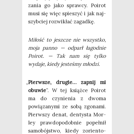
za­nia go jako spraw­cy. Poirot
musi się więc spie­szyć i jak naj­
szyb­ciej roz­wi­kłać zagadkę.
Miłość to jesz­cze nie wszyst­ko,
moja pan­no — odparł łagod­nie
Poirot. — Tak nam się tyl­ko
wyda­je, kie­dy jeste­śmy młodzi.
„
Pierw­sze, dru­gie… zapnij mi
obu­wie
”. W tej książ­ce Poirot
ma do czy­nie­nia z dwo­ma
powią­za­ny­mi ze sobą zgo­na­mi.
Pierw­szy denat, den­ty­sta Mor­
ley praw­do­po­dob­nie popeł­nił
samo­bój­stwo, kie­dy zorien­to­