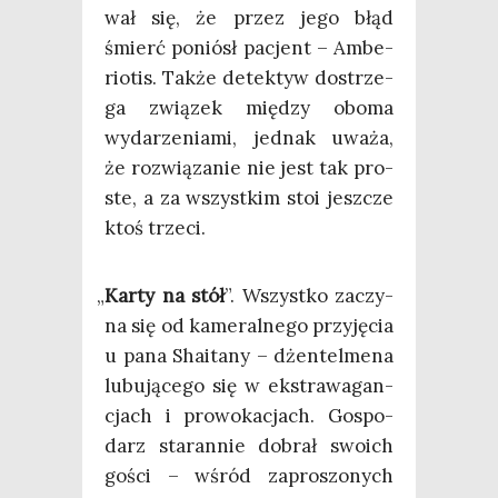
wał się, że przez jego błąd
śmierć poniósł pacjent – Ambe­
rio­tis. Tak­że detek­tyw dostrze­
ga zwią­zek mię­dzy obo­ma
wyda­rze­nia­mi, jed­nak uwa­ża,
że roz­wią­za­nie nie jest tak pro­
ste, a za wszyst­kim stoi jesz­cze
ktoś trzeci.
„
Kar­ty na stół
”. Wszyst­ko zaczy­
na się od kame­ral­ne­go przy­ję­cia
u pana Sha­ita­ny – dżen­tel­me­na
lubu­ją­ce­go się w eks­tra­wa­gan­
cjach i pro­wo­ka­cjach. Gospo­
darz sta­ran­nie dobrał swo­ich
gości – wśród zapro­szo­nych