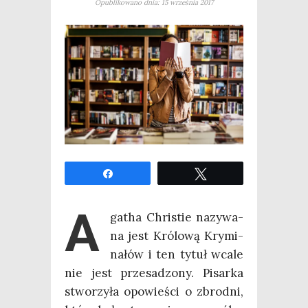
Opublikowano dnia: 15 września 2017
Udo­stęp­nij
Twe­etuj
A
ga­tha Chri­stie nazy­wa­
na jest Kró­lo­wą Kry­mi­
na­łów i ten tytuł wca­le
nie jest prze­sa­dzo­ny. Pisar­ka
stwo­rzy­ła opo­wie­ści o zbrod­ni,