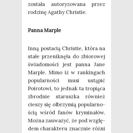
zosta­ła auto­ry­zo­wa­na przez
rodzi­nę Aga­thy Christie.
Pan­na Marple
Inną posta­cią Chri­stie, któ­ra na
sta­łe prze­nik­nę­ła do zbio­ro­wej
świa­do­mo­ści jest pan­na Jane
Mar­ple. Mimo iż w ran­kin­gach
popu­lar­no­ści musi ustą­pić
Poiro­to­wi, to jed­nak ta tro­pią­ca
zbrod­nie sta­rusz­ka rów­nież
cie­szy się olbrzy­mią popu­lar­no­
ścią wśród fanów kry­mi­na­łów.
Moż­na zauwa­żyć, że pod wzglę­
dem cha­rak­te­ru znacz­nie róż­ni