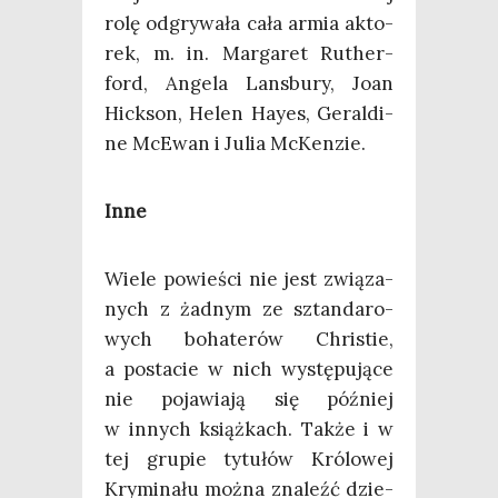
rolę odgry­wa­ła cała armia akto­
rek, m. in. Mar­ga­ret Ruther­
ford, Ange­la Lans­bu­ry, Joan
Hick­son, Helen Hay­es, Geral­di­
ne McE­wan i Julia McKenzie.
Inne
Wie­le powie­ści nie jest zwią­za­
nych z żad­nym ze sztan­da­ro­
wych boha­te­rów Chri­stie,
a posta­cie w nich wystę­pu­ją­ce
nie poja­wia­ją się póź­niej
w innych książ­kach. Tak­że i w
tej gru­pie tytu­łów Kró­lo­wej
Kry­mi­na­łu moż­na zna­leźć dzie­