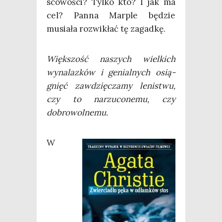
sco­wo­ści? Tyl­ko kto? I jak ma
cel? Pan­na Mar­ple będzie
musia­ła roz­wi­kłać tę zagadkę.
Więk­szość naszych wiel­kich
wyna­laz­ków i genial­nych osią­
gnięć zawdzię­cza­my leni­stwu,
czy to narzu­co­ne­mu, czy
dobrowolnemu.
W