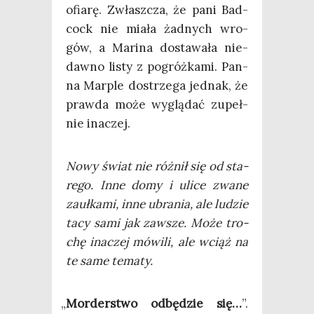
ofia­rę. Zwłasz­cza, że pani Bad­
cock nie mia­ła żad­nych wro­
gów, a Mari­na dosta­wa­ła nie­
daw­no listy z pogróż­ka­mi. Pan­
na Mar­ple dostrze­ga jed­nak, że
praw­da może wyglą­dać zupeł­
nie inaczej.
Nowy świat nie róż­nił się od sta­
re­go. Inne domy i uli­ce zwa­ne
zauł­ka­mi, inne ubra­nia, ale ludzie
tacy sami jak zawsze. Może tro­
chę ina­czej mówi­li, ale wciąż na
te same tematy.
„
Mor­der­stwo odbę­dzie się…
”.