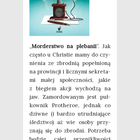
„
Mor­der­stwo na ple­ba­nii
”. Jak
czę­sto u Chri­stie mamy do czy­
nie­nia ze zbrod­nią popeł­nio­ną
na pro­win­cji i licz­ny­mi sekre­ta­
mi małej spo­łecz­no­ści, jakie
z bie­giem akcji wycho­dzą na
jaw. Zamor­do­wa­nym jest puł­
kow­nik Pro­the­roe, jed­nak co
dziw­ne (i bar­dzo utrud­nia­ją­ce
śledz­two) aż wie oso­by przy­
zna­ją się do zbrod­ni. Potrze­ba
będzie całej prze­ni­kli­wo­ści