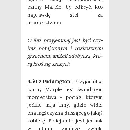
pan­ny Mar­ple, by odkryć, kto
napraw­dę stoi za
morderstwem.
O ileż przy­jem­niej jest być czy­
imś pota­jem­nym i roz­kosz­nym
grze­chem, ani­że­li zdo­by­czą, któ­
rą ktoś się szczyci!
„
4.50 z Pad­ding­ton
”. Przy­ja­ciół­ka
pan­ny Mar­ple jest świad­kiem
mor­der­stwa – pociąg, któ­rym
jedzie mija inny, gdzie widzi
ona męż­czy­zna duszą­ce­go jakąś
kobie­tę. Poli­cja nie jest jed­nak
w sta­nie zna­leźć zwłok,