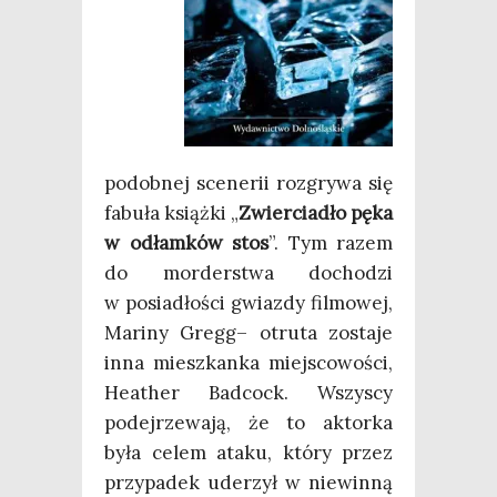
podob­nej sce­ne­rii roz­gry­wa się
fabu­ła książ­ki „
Zwier­cia­dło pęka
w odłam­ków stos
”. Tym razem
do mor­der­stwa docho­dzi
w posia­dło­ści gwiaz­dy fil­mo­wej,
Mari­ny Gregg– otru­ta zosta­je
inna miesz­kan­ka miej­sco­wo­ści,
Heather Bad­cock. Wszy­scy
podej­rze­wa­ją, że to aktor­ka
była celem ata­ku, któ­ry przez
przy­pa­dek ude­rzył w nie­win­ną