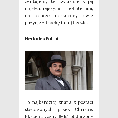
zen­tu­je­my te, zwią­za­ne z jej
naj­słyn­niej­szy­mi boha­te­ra­mi,
na koniec dorzu­ci­my dwie
pozy­cje z tro­chę innej beczki.
Her­ku­les Poirot
To naj­bar­dziej zna­na z posta­ci
stwo­rzo­nych przez Chri­stie.
Eks­cen­trycz­ny Belg, obda­rzo­ny