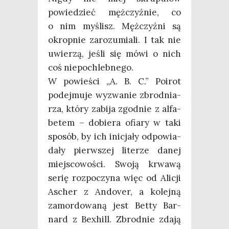
powie­dzieć męż­czyź­nie, co
o nim myślisz. Męż­czyź­ni są
okrop­nie zaro­zu­mia­li. I tak nie
uwie­rzą, jeśli się mówi o nich
coś niepochlebnego.
W powie­ści „A. B. C.” Poirot
podej­mu­je wyzwa­nie zbrod­nia­
rza, któ­ry zabi­ja zgod­nie z alfa­
be­tem – dobie­ra ofia­ry w taki
spo­sób, by ich ini­cja­ły odpo­wia­
da­ły pierw­szej lite­rze danej
miej­sco­wo­ści. Swo­ją krwa­wą
serię roz­po­czy­na więc od Ali­cji
Ascher z Ando­ver, a kolej­ną
zamor­do­wa­ną jest Bet­ty Bar­
nard z Bexhill. Zbrod­nie zda­ją