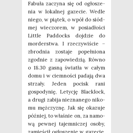
Fabu­ła zaczy­na się od ogło­sze­
nia w lokal­nej gaze­cie. Wedle
nie­go, w pią­tek, o wpół do siód­
mej wie­czo­rem, w posia­dło­ści
Lit­tle Pad­docks doj­dzie do
mor­der­stwa. I rze­czy­wi­ście –
zbrod­nia zosta­je popeł­nio­na
zgod­nie z zapo­wie­dzią. Rów­no
o 18.30 gasną świa­tła w całym
domu i w ciem­no­ści pada­ją dwa
strza­ły. Jeden pocisk rani
gospo­dy­nię, Lety­cję Blac­klock,
a dru­gi zabi­ja nie­zna­ne­go niko­
mu męż­czy­znę. Jak się oka­zu­je
póź­niej, to wła­śnie on, za namo­
wą pew­nej tajem­ni­czej oso­by,
zamie­ścił ogło­sze­nie w gaze­cie.