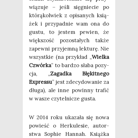
wią­zu­je – jeśli się­gnie­cie po
któ­rą­kol­wiek z opi­sa­nych ksią­
żek i przy­pad­nie wam ona do
gustu, to jestem pewien, że
więk­szość pozo­sta­łych tak­że
zapew­ni przy­jem­ną lek­tu­rę. Nie
wszyst­kie (na przy­kład „
Wiel­ka
Czwór­ka
” to bar­dzo sła­ba pozy­
cja, „
Zagad­ka Błę­kit­ne­go
Expres­su
” jest zde­cy­do­wa­nie za
dłu­ga), ale inne powin­ny tra­fić
w wasze czy­tel­ni­cze gusta.
W 2014 roku uka­za­ła się nowa
powieść o Her­ku­le­sie, autor­
stwa Sophie Han­nah. Książ­ka