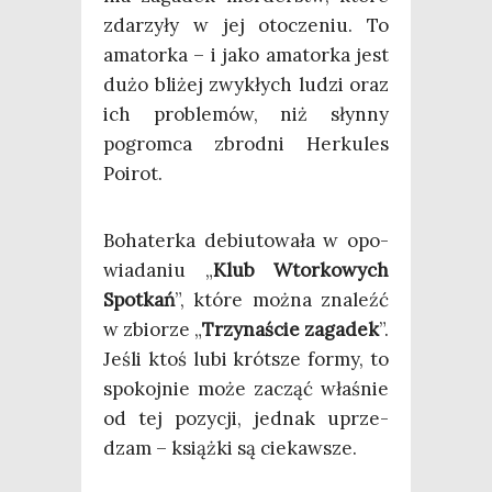
zda­rzy­ły w jej oto­cze­niu. To
ama­tor­ka – i jako ama­tor­ka jest
dużo bli­żej zwy­kłych ludzi oraz
ich pro­ble­mów, niż słyn­ny
pogrom­ca zbrod­ni Her­ku­les
Poirot.
Boha­ter­ka debiu­to­wa­ła w opo­
wia­da­niu „
Klub Wtor­ko­wych
Spo­tkań
”, któ­re moż­na zna­leźć
w zbio­rze „
Trzy­na­ście zaga­dek
”.
Jeśli ktoś lubi krót­sze for­my, to
spo­koj­nie może zacząć wła­śnie
od tej pozy­cji, jed­nak uprze­
dzam – książ­ki są ciekawsze.