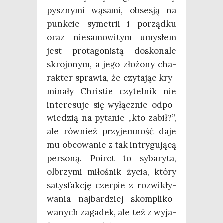
pysz­ny­mi wąsa­mi, obse­sją na
punk­cie syme­trii i porząd­ku
oraz nie­sa­mo­wi­tym umy­słem
jest pro­ta­go­ni­stą dosko­na­le
skro­jo­nym, a jego zło­żo­ny cha­
rak­ter spra­wia, że czy­ta­jąc kry­
mi­na­ły Chri­stie czy­tel­nik nie
inte­re­su­je się wyłącz­nie odpo­
wie­dzią na pyta­nie „kto zabił?”,
ale rów­nież przy­jem­ność daje
mu obco­wa­nie z tak intry­gu­ją­cą
per­so­ną. Poirot to syba­ry­ta,
olbrzy­mi miło­śnik życia, któ­ry
satys­fak­cję czer­pie z roz­wi­kły­
wa­nia naj­bar­dziej skom­pli­ko­
wa­nych zaga­dek, ale też z wyja­