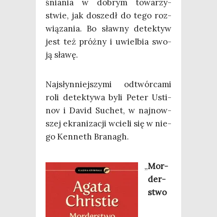
śnia­nia w dobrym towa­rzy­
stwie, jak doszedł do tego roz­
wią­za­nia. Bo sław­ny detek­tyw
jest też próż­ny i uwiel­bia swo­
ją sławę.
Naj­słyn­niej­szy­mi odtwór­ca­mi
roli detek­ty­wa byli Peter Usti­
nov i David Suchet, w naj­now­
szej ekra­ni­za­cji wcie­li się w nie­
go Ken­neth Branagh.
„
Mor­
der­
stwo