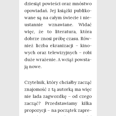
dzie­siąt powie­ści oraz mnó­stwo
opo­wia­dań. Jej książ­ki publi­ko­
wa­ne są na całym świe­cie i nie­
ustan­nie wzna­wia­ne. Widać
więc, że to lite­ra­tu­ra, któ­ra
dobrze zno­si pró­bę cza­su. Rów­
nież licz­ba ekra­ni­za­cji – kino­
wych oraz tele­wi­zyj­nych – robi
duże wra­że­nie. A wciąż powsta­
ją nowe.
Czy­tel­nik, któ­ry chciał­by zacząć
zna­jo­mość z tą autor­ką ma więc
nie lada zagwozd­kę – od cze­go
zacząć? Przed­sta­wia­my kil­ka
pro­po­zy­cji – na począ­tek zapre­