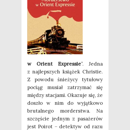
w Orient Expres­sie
”. Jed­na
z naj­lep­szych ksią­żek Chri­stie.
Z powo­du śnie­ży­cy tytu­ło­wy
pociąg musiał zatrzy­mać się
mię­dzy sta­cja­mi. Oka­zu­je się, że
doszło w nim do wyjąt­ko­wo
bru­tal­ne­go mor­der­stwa. Na
szczę­ście jed­nym z pasa­że­rów
jest Poirot – detek­tyw od razu