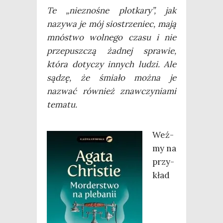
Te „nie­zno­śne plot­ka­ry”, jak
nazy­wa je mój sio­strze­niec, mają
mnó­stwo wol­ne­go cza­su i nie
prze­pusz­czą żad­nej spra­wie,
któ­ra doty­czy innych ludzi. Ale
sądzę, że śmia­ło moż­na je
nazwać rów­nież znaw­czy­nia­mi
tematu.
Weź­
my na
przy­
kład