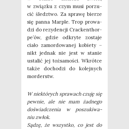
w związ­ku z czym musi porzu­
cić śledz­two. Za spra­wę bie­rze
się pan­na Mar­ple. Trop pro­wa­
dzi do rezy­den­cji Crac­ken­thor­
pe­’ów, gdzie odkry­te zosta­je
cia­ło zamor­do­wa­nej kobie­ty –
nikt jed­nak nie jest w sta­nie
usta­lić jej toż­sa­mo­ści. Wkrót­ce
tak­że docho­dzi do kolej­nych
morderstw.
W nie­któ­rych spra­wach czu­ję się
pew­nie, ale nie mam żad­ne­go
doświad­cze­nia w poszu­ki­wa­
niu zwłok.
Sądzę, że wszyst­ko, co jest do