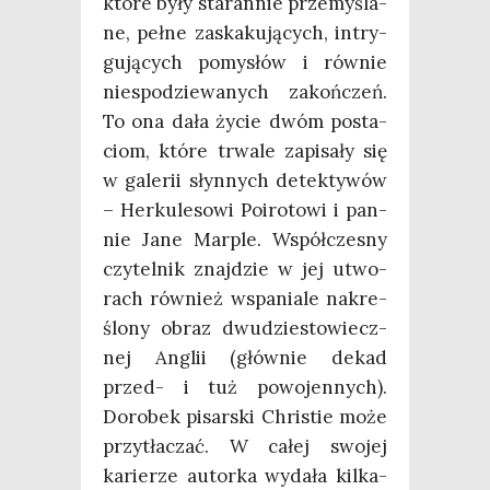
któ­re były sta­ran­nie prze­my­śla­
ne, peł­ne zaska­ku­ją­cych, intry­
gu­ją­cych pomy­słów i rów­nie
nie­spo­dzie­wa­nych zakoń­czeń.
To ona dała życie dwóm posta­
ciom, któ­re trwa­le zapi­sa­ły się
w gale­rii słyn­nych detek­ty­wów
– Her­ku­le­so­wi Poiro­to­wi i pan­
nie Jane Mar­ple. Współ­cze­sny
czy­tel­nik znaj­dzie w jej utwo­
rach rów­nież wspa­nia­le nakre­
ślo­ny obraz dwu­dzie­sto­wiecz­
nej Anglii (głów­nie dekad
przed- i tuż powo­jen­nych).
Doro­bek pisar­ski Chri­stie może
przy­tła­czać. W całej swo­jej
karie­rze autor­ka wyda­ła kil­ka­