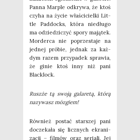
Pan­na Mar­ple odkry­wa, że ktoś
czy­ha na życie wła­ści­ciel­ki Lit­
tle Pad­docks, któ­ra nie­dłu­go
ma odzie­dzi­czyć spo­ry mają­tek.
Mor­der­ca nie poprze­sta­je na
jed­nej pró­bie, jed­nak za każ­
dym razem przy­pa­dek spra­wia,
że ginie ktoś inny niż pani
Blacklock.
Ruszże tą swo­ją gala­re­tą, któ­rą
nazy­wasz mózgiem!
Rów­nież postać star­szej pani
docze­ka­ła się licz­nych ekra­ni­
za­cji – fil­mów oraz seria­li. Jej