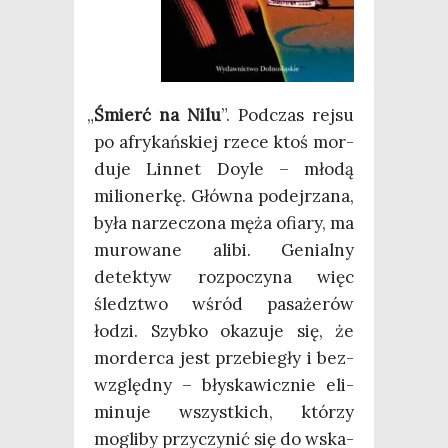
„
Śmierć na Nilu
”. Pod­czas rej­su
po afry­kań­skiej rze­ce ktoś mor­
du­je Lin­net Doy­le – mło­dą
milio­ner­kę. Głów­na podej­rza­na,
była narze­czo­na męża ofia­ry, ma
muro­wa­ne ali­bi. Genial­ny
detek­tyw roz­po­czy­na więc
śledz­two wśród pasa­że­rów
łodzi. Szyb­ko oka­zu­je się, że
mor­der­ca jest prze­bie­gły i bez­
względ­ny – bły­ska­wicz­nie eli­
mi­nu­je wszyst­kich, któ­rzy
mogli­by przy­czy­nić się do wska­