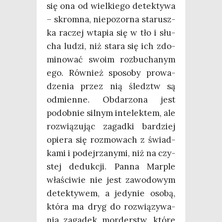
się ona od wiel­kie­go detek­ty­wa
– skrom­na, nie­po­zor­na sta­rusz­
ka raczej wta­pia się w tło i słu­
cha ludzi, niż sta­ra się ich zdo­
mi­no­wać swo­im roz­bu­cha­nym
ego. Rów­nież spo­so­by pro­wa­
dze­nia przez nią śledztw są
odmien­ne. Obda­rzo­na jest
podob­nie sil­nym inte­lek­tem, ale
roz­wią­zu­jąc zagad­ki bar­dziej
opie­ra się roz­mo­wach z świad­
ka­mi i podej­rza­ny­mi, niż na czy­
stej deduk­cji. Pan­na Mar­ple
wła­ści­wie nie jest zawo­do­wym
detek­ty­wem, a jedy­nie oso­bą,
któ­ra ma dryg do roz­wią­zy­wa­
nia zaga­dek mor­derstw, któ­re