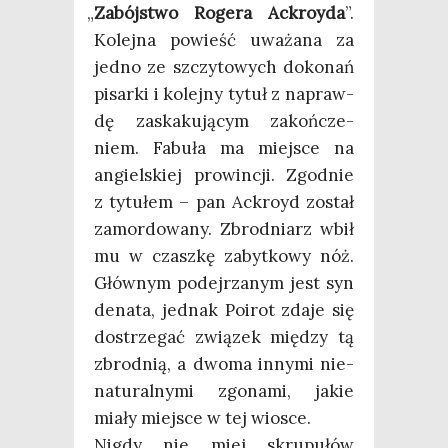
„
Zabój­stwo Roge­ra Ackroy­da
”.
Kolej­na powieść uwa­ża­na za
jed­no ze szczy­to­wych doko­nań
pisar­ki i kolej­ny tytuł z napraw­
dę zaska­ku­ją­cym zakoń­cze­
niem. Fabu­ła ma miej­sce na
angiel­skiej pro­win­cji. Zgod­nie
z tytu­łem – pan Ackroyd został
zamor­do­wa­ny. Zbrod­niarz wbił
mu w czasz­kę zabyt­ko­wy nóż.
Głów­nym podej­rza­nym jest syn
dena­ta, jed­nak Poirot zda­je się
dostrze­gać zwią­zek mię­dzy tą
zbrod­nią, a dwo­ma inny­mi nie­
na­tu­ral­ny­mi zgo­na­mi, jakie
mia­ły miej­sce w tej wiosce.
Nigdy nie miej skru­pu­łów