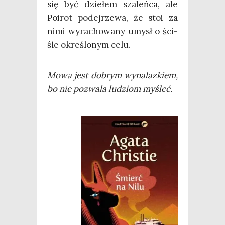
się być dzie­łem sza­leń­ca, ale
Poirot podej­rze­wa, że stoi za
nimi wyra­cho­wa­ny umysł o ści­
śle okre­ślo­nym celu.
Mowa jest dobrym wyna­laz­kiem,
bo nie pozwa­la ludziom myśleć.