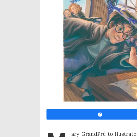
Udo­stęp­nij
ary Grand­Pré to ilu­stra­to