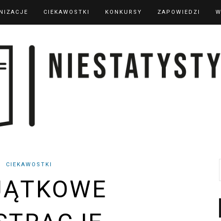
NIZACJE
CIEKAWOSTKI
KONKURSY
ZAPOWIEDZI
W
CIEKAWOSTKI
JĄTKOWE