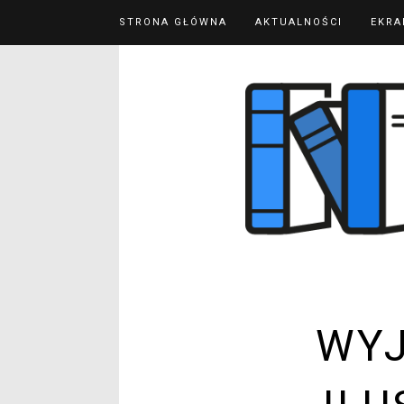
STRONA GŁÓWNA
AKTUALNOŚCI
EKRA
WY