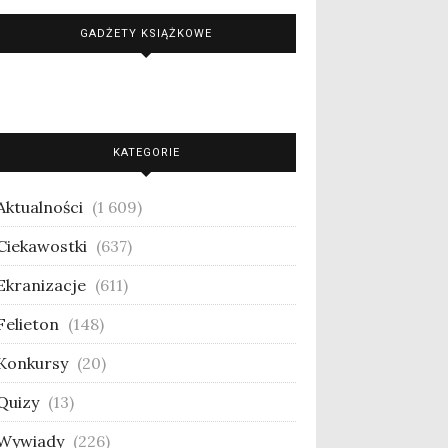
GADŻETY KSIĄŻKOWE
KATEGORIE
Aktualności
(1 609)
Ciekawostki
(637)
Ekranizacje
(611)
Felieton
(148)
Konkursy
(20)
Quizy
(13)
Wywiady
(226)