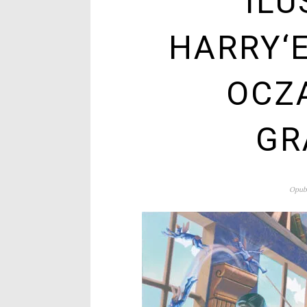
ILU
HARRY‘
OCZ
GR
Opubl