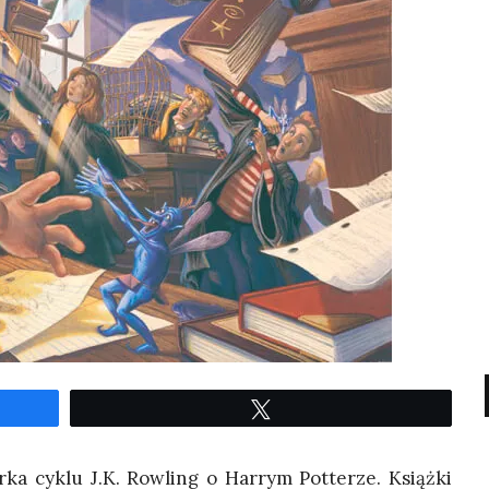
Twe­etuj
r­ka cyklu J.K. Row­ling o Har­rym Pot­te­rze. Książ­ki