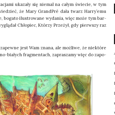
ra­cja­mi uka­za­ły się nie­mal na całym świe­cie, w tym
wie­dzieć, że Mary Grand­Pré dała twarz Harry’emu
we, boga­to ilu­stro­wa­ne wyda­nia, więc może tym bar­
yglą­dał Chło­piec, Któ­rzy Prze­żył, gdy pierw­szy raz
i zapew­ne jest Wam zna­na, ale moż­li­we, że nie­któ­re
r­no-bia­łych frag­men­tach, zapra­sza­my więc do zapo­