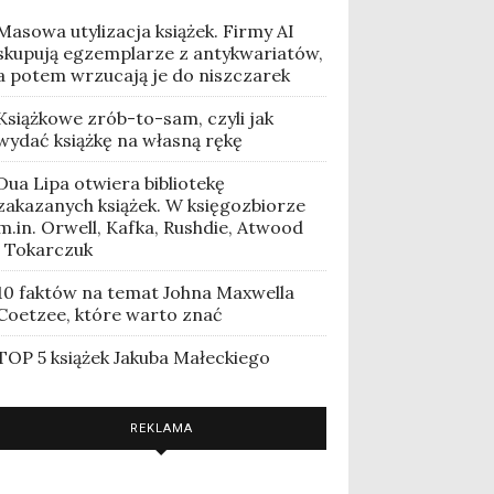
Masowa utylizacja książek. Firmy AI
skupują egzemplarze z antykwariatów,
a potem wrzucają je do niszczarek
Książkowe zrób-to-sam, czyli jak
wydać książkę na własną rękę
Dua Lipa otwiera bibliotekę
zakazanych książek. W księgozbiorze
m.in. Orwell, Kafka, Rushdie, Atwood
i Tokarczuk
10 faktów na temat Johna Maxwella
Coetzee, które warto znać
TOP 5 książek Jakuba Małeckiego
REKLAMA