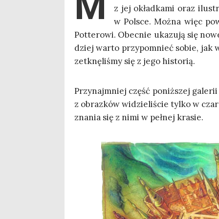
M
z jej okład­ka­mi oraz ilu­st
w Pol­sce. Moż­na więc po
Pot­te­ro­wi. Obec­nie uka­zu­ją się no
dziej war­to przy­po­mnieć sobie, jak w
zetknę­li­śmy się z jego historią.
Przy­naj­mniej część poniż­szej gale­ri
z obraz­ków widzie­li­ście tyl­ko w cza
zna­nia się z nimi w peł­nej krasie.