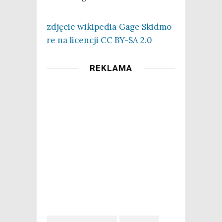
zdję­cie wiki­pe­dia Gage Skid­mo­
re na licen­cji CC BY-SA 2.0
REKLAMA