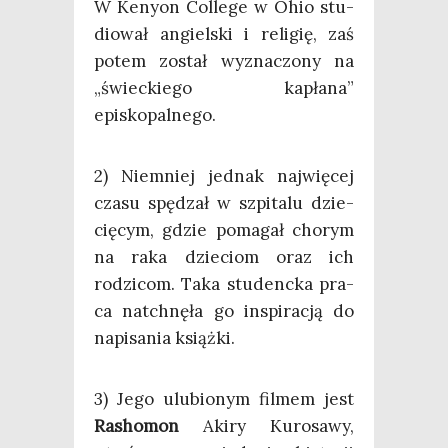
W Keny­on Col­le­ge w Ohio stu­
dio­wał angiel­ski i reli­gię, zaś
potem został wyzna­czo­ny na
„świec­kie­go kapła­na”
episkopalnego.
2) Nie­mniej jed­nak naj­wię­cej
cza­su spę­dzał w szpi­ta­lu dzie­
cię­cym, gdzie poma­gał cho­rym
na raka dzie­ciom oraz ich
rodzi­com. Taka stu­denc­ka pra­
ca natchnę­ła go inspi­ra­cją do
napi­sa­nia książki.
3) Jego ulu­bio­nym fil­mem jest
Rasho­mon
Aki­ry Kuro­sa­wy,