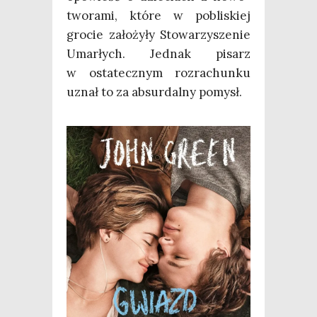
two­ra­mi, któ­re w pobli­skiej
gro­cie zało­ży­ły Sto­wa­rzy­sze­nie
Umar­łych. Jed­nak pisarz
w osta­tecz­nym roz­ra­chun­ku
uznał to za absur­dal­ny pomysł.