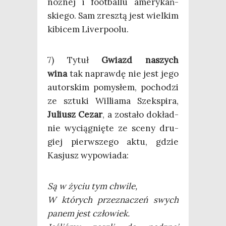
noż­nej i foot­bal­lu ame­ry­kań­
skie­go. Sam zresz­tą jest wiel­kim
kibi­cem Liverpoolu.
7) Tytuł
Gwiazd naszych
wina
tak napraw­dę nie jest jego
autor­skim pomy­słem, pocho­dzi
ze sztu­ki Wil­lia­ma Szek­spi­ra,
Juliusz Cezar
, a zosta­ło dokład­
nie wycią­gnię­te ze sce­ny dru­
giej pierw­sze­go aktu, gdzie
Kasjusz wypowiada:
Są w życiu tym chwile,
W któ­rych prze­zna­czeń swych
panem jest człowiek.