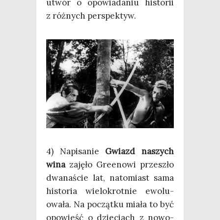
utwór o opo­wia­da­niu histo­rii
z róż­nych perspektyw.
4) Napi­sa­nie
Gwiazd naszych
wina
zaję­ło Gre­eno­wi prze­szło
dwa­na­ście lat, nato­miast sama
histo­ria wie­lo­krot­nie ewo­lu­
owa­ła. Na począt­ku mia­ła to być
opo­wieść o dzie­ciach z nowo­