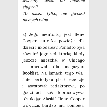
Jeśli­śmy zeszli do nędz­nej
sług roli,
To nasza tyl­ko, nie gwiazd
naszych wina.
8) Jego men­tor­ką jest Ile­ne
Cooper, autor­ka powie­ści dla
dzie­ci i mło­dzie­ży. Ponad­to była
rów­nież jego redak­tor­ką, kie­dy
jesz­cze miesz­kał w Chi­ca­go
i pra­co­wał dla maga­zy­nu
Booklist
. Na łamach tego wła­
śnie perio­dy­ku pisał recen­zje
i asy­sto­wał redak­to­ro­wi, po
godzi­nach zaś dopra­co­wy­wał
„Szu­ka­jąc Ala­ski”. Ile­ne Cooper
wów­czas bar­dzo mu pomo­gła,