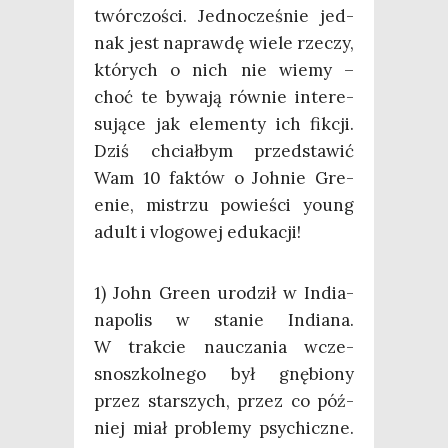
twór­czo­ści. Jed­no­cze­śnie jed­
nak jest napraw­dę wie­le rze­czy,
któ­rych o nich nie wie­my –
choć te bywa­ją rów­nie inte­re­
su­ją­ce jak ele­men­ty ich fik­cji.
Dziś chciał­bym przed­sta­wić
Wam 10 fak­tów o Joh­nie Gre­
enie, mistrzu powie­ści young
adult i vlo­go­wej edukacji!
1) John Gre­en uro­dził w India­
na­po­lis w sta­nie India­na.
W trak­cie naucza­nia wcze­
snosz­kol­ne­go był gnę­bio­ny
przez star­szych, przez co póź­
niej miał pro­ble­my psy­chicz­ne.