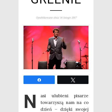
Opublikowano dnia: 16 lutego 2017
Udo­stęp­nij
Twe­etuj
N
asi ulu­bie­ni pisa­rze
towa­rzy­szą nam na co
dzień – dzię­ki swo­jej