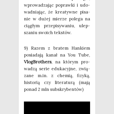
wpro­wa­dza­jąc popraw­ki i udo­
wad­nia­jąc, że kre­atyw­ne pisa­
nie w dużej mie­rze pole­ga na
cią­głym prze­pi­sy­wa­niu, ulep­
sza­niu swo­ich tekstów.
9) Razem z bra­tem Han­kiem
posia­da­ją kanał na You Tube,
Vlog­Bro­thers
, na któ­rym pro­
wa­dzą serie edu­ka­cyj­ne, zwią­
za­ne m.in. z che­mią, fizy­ką,
histo­rią czy lite­ra­tu­rą (mają
ponad 2 mln subskrybentów)