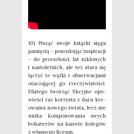
10) Pisząc swo­je książ­ki się­ga
pamię­cią – poszu­ku­jąc inspi­ra­cji
– do prze­szło­ści, lat szklo­nych
i nasto­let­nich, ale też sta­ra się
łączyć te wąt­ki z obser­wa­cja­mi
ota­cza­ją­cej go rze­czy­wi­sto­ści.
Dla­te­go two­rząc fik­cyj­ne opo­
wie­ści raz korzy­sta z daru kre­
owa­nia nowe­go świa­ta, lecz nie
uni­ka kom­po­no­wa­nia swych
boha­te­rów na kan­wie kole­gów
z wła­sne­go liceum.