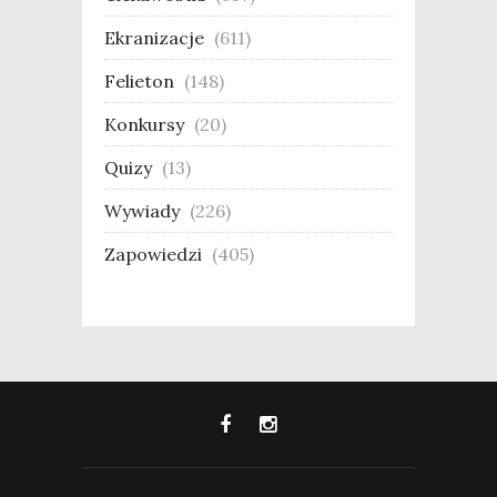
Ekranizacje
(611)
Felieton
(148)
Konkursy
(20)
Quizy
(13)
Wywiady
(226)
Zapowiedzi
(405)