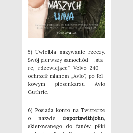
5) Uwiel­bia nazy­wa­nie rze­czy.
Swój pierw­szy samo­chód – „sta­
re, rdze­wie­ją­ce” Volvo 240 –
ochrzcił mia­nem „Avlo”, po fol­
ko­wym pio­sen­ka­rzu Avlo
Guthrie.
6) Posia­da kon­to na Twit­te­rze
o nazwie @
spor­t­swi­th­john
,
skie­ro­wa­ne­go do fanów pił­ki