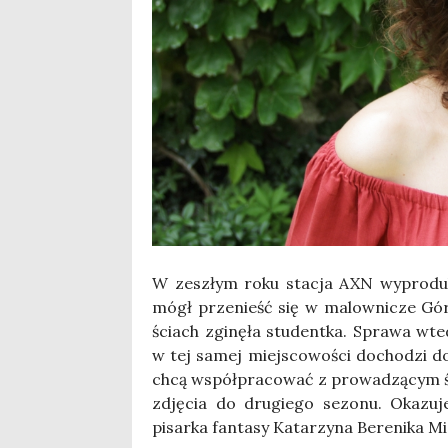
W zeszłym roku sta­cja AXN wypro­du­ko­w
mógł prze­nieść się w malow­ni­cze Gór
ściach zgi­nę­ła stu­dent­ka. Spra­wa wte
w tej samej miej­sco­wo­ści docho­dzi do
chcą współ­pra­co­wać z pro­wa­dzą­cym śl
zdję­cia do dru­gie­go sezo­nu. Oka­zu­
pisar­ka fan­ta­sy Kata­rzy­na Bere­ni­ka M