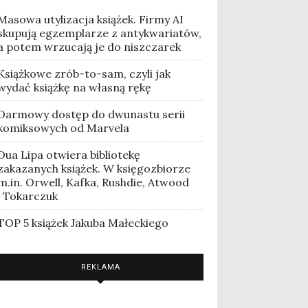
Masowa utylizacja książek. Firmy AI
skupują egzemplarze z antykwariatów,
a potem wrzucają je do niszczarek
Książkowe zrób-to-sam, czyli jak
wydać książkę na własną rękę
Darmowy dostęp do dwunastu serii
komiksowych od Marvela
Dua Lipa otwiera bibliotekę
zakazanych książek. W księgozbiorze
m.in. Orwell, Kafka, Rushdie, Atwood
i Tokarczuk
TOP 5 książek Jakuba Małeckiego
REKLAMA