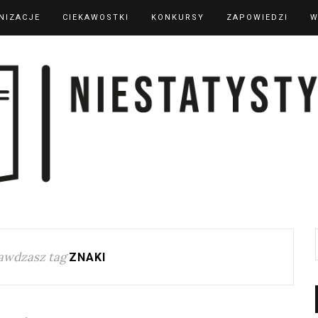
NIZACJE
CIEKAWOSTKI
KONKURSY
ZAPOWIEDZI
W
awdzasz tag
ZNAKI