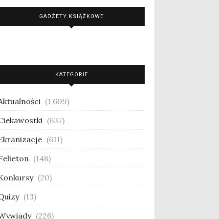
GADŻETY KSIĄŻKOWE
KATEGORIE
Aktualności
(1 609)
Ciekawostki
(637)
Ekranizacje
(611)
Felieton
(148)
Konkursy
(20)
Quizy
(13)
Wywiady
(226)