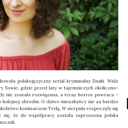
a­ła pol­sko­ję­zycz­ny serial kry­mi­nal­ny Zna­ki. Widz
y Sowie, gdzie przed laty w tajem­ni­czych oko­licz­no­
­dy nie zosta­ła roz­wią­za­na, a teraz hor­ror powra­ca –
 kolej­nej zbrod­ni. O dzi­wo miesz­kań­cy nie za bar­dzo
edz­two komi­sa­rzem Tre­lą. W sierp­niu roz­po­czę­ły się
je się, że do współ­pra­cy zosta­ła zapro­szo­na pol­ska
isz­czuk.