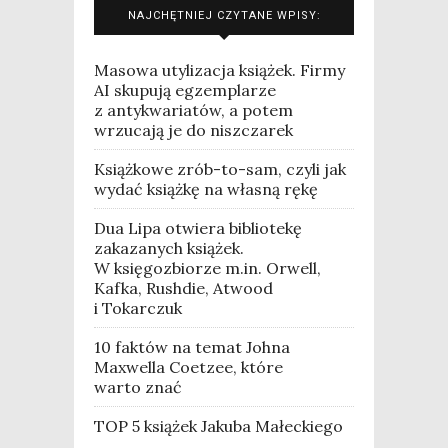
NAJCHĘTNIEJ CZYTANE WPISY:
Masowa utylizacja książek. Firmy
AI skupują egzemplarze
z antykwariatów, a potem
wrzucają je do niszczarek
Książkowe zrób-to-sam, czyli jak
wydać książkę na własną rękę
Dua Lipa otwiera bibliotekę
zakazanych książek.
W księgozbiorze m.in. Orwell,
Kafka, Rushdie, Atwood
i Tokarczuk
10 faktów na temat Johna
Maxwella Coetzee, które
warto znać
TOP 5 książek Jakuba Małeckiego