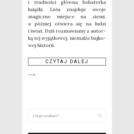
i trud­no­ści głów­na boha­ter­ka
książ­ki, Livia znaj­du­je swo­je
magicz­ne miej­sce na zie­mi,
a póź­niej otwie­ra się na ludzi
i świat. Dziś roz­ma­wia­my z autor­
ką tej wyjąt­ko­wej, nie­mal­że baj­ko­
wej histo­rii.
CZY­TAJ DALEJ
-->