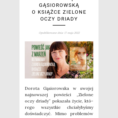
GĄSIOROWSKĄ
O KSIĄŻCE ZIELONE
OCZY DRIADY
Opublikowano dnia: 17 maja 2022
Doro­ta Gąsio­row­ska w swo­jej
naj­now­szej powie­ści „Zie­lo­ne
oczy dria­dy” poka­za­ła życie, któ­
re­go wszyst­kie chcia­ły­by­śmy
doświad­czyć. Mimo pro­ble­mów