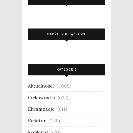
GADŻETY KSIĄŻKOWE
KATEGORIE
Aktualności
(1 609)
Ciekawostki
(637)
Ekranizacje
(611)
Felieton
(148)
Konkursy
(20)